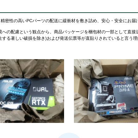
精密性の高いPCパーツの配送に緩衝材を敷き詰め、安心・安全にお届
境への配慮という観点から、商品パッケージを梱包材の一部として直接
生する著しい破損を除き)および発送伝票等が直貼りされていると言う