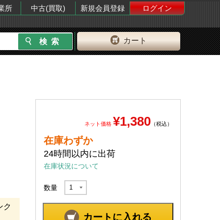
業所
中古(買取)
新規会員登録
ログイン
カート
¥1,380
ネット価格
（税込）
在庫わずか
24時間以内に出荷
在庫状況について
数量
ンク
カートに入れる