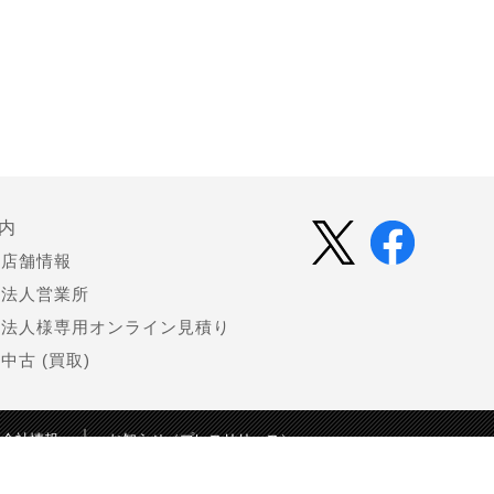
内
店舗情報
法人営業所
法人様専用オンライン見積り
中古 (買取)
会社情報
お知らせ（プレスリリース）