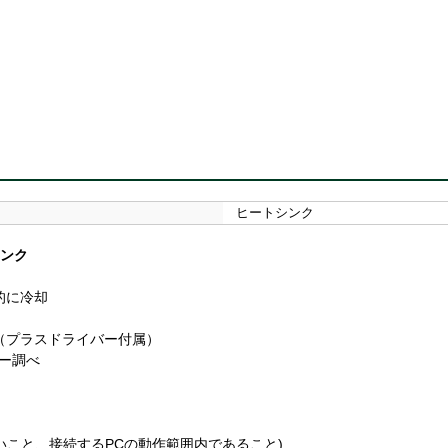
ヒートシンク
シンク
的に冷却
（プラスドライバー付属）
カー調べ
しないこと、接続するPCの動作範囲内であること)