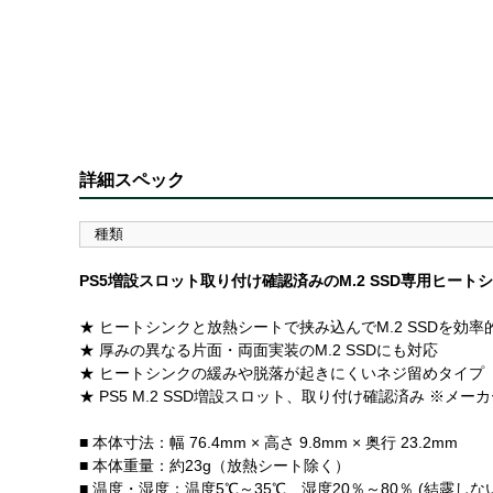
詳細スペック
種類
PS5増設スロット取り付け確認済みのM.2 SSD専用ヒート
★ ヒートシンクと放熱シートで挟み込んでM.2 SSDを効率
★ 厚みの異なる片面・両面実装のM.2 SSDにも対応
★ ヒートシンクの緩みや脱落が起きにくいネジ留めタイプ
★ PS5 M.2 SSD増設スロット、取り付け確認済み ※メー
■ 本体寸法：幅 76.4mm × 高さ 9.8mm × 奥行 23.2mm
■ 本体重量：約23g（放熱シート除く）
■ 温度・湿度：温度5℃～35℃、湿度20％～80％ (結露