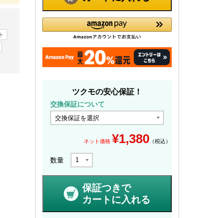
ト
ツクモの安心保証！
交換保証について
¥
1,380
ネット価格
（税込）
数量
保証つきで
カートに入れる