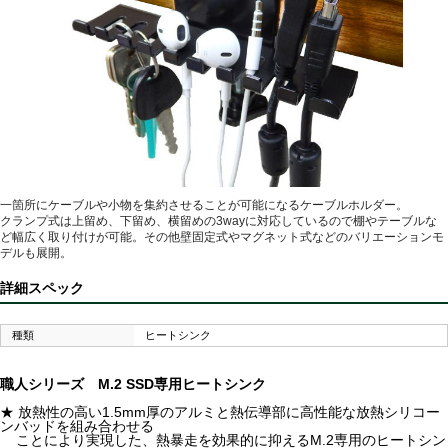
一箇所にケーブルや小物を集約させることが可能になるケーブルホルダー。
クランプ式は上留め、下留め、横留めの3wayに対応しているので棚やテーブルな
ど幅広く取り付けが可能。その他壁固定式やマグネット式などのバリエーションモ
デルも展開。
詳細スペック
種類
ヒートシンク
職人シリーズ M.2 SSD専用ヒートシンク
★ 放熱性の高い1.5mm厚のアルミと熱伝導部に高性能な放熱シリコー
ンバッドを組み合わせる
ことにより実現した、熱暴走を効果的に抑えるM.2専用のヒートシン