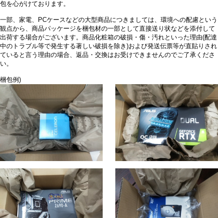
包を心がけております。
一部、家電、PCケースなどの大型商品につきましては、環境への配慮という
観点から、商品パッケージを梱包材の一部として直接送り状などを添付して
出荷する場合がございます。商品化粧箱の破損・傷・汚れといった理由(配達
中のトラブル等で発生する著しい破損を除き)および発送伝票等が直貼りされ
ていると言う理由の場合、返品・交換はお受けできませんのでご了承くださ
い。
梱包例)