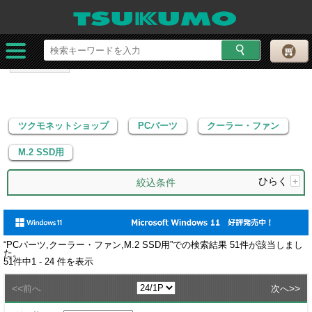
ツクモネットショップ
PCパーツ
クーラー・ファン
M.2 SSD用
ツクモネットショップ
PCパーツ
クーラー・ファン
M.2 SSD用
ひらく
+
絞込条件
“
PCパーツ,クーラー・ファン,M.2 SSD用
”での検索結果
51
件が該当しまし
た。
51
件中
1 - 24
件を表示
<<
>>
前へ
次へ