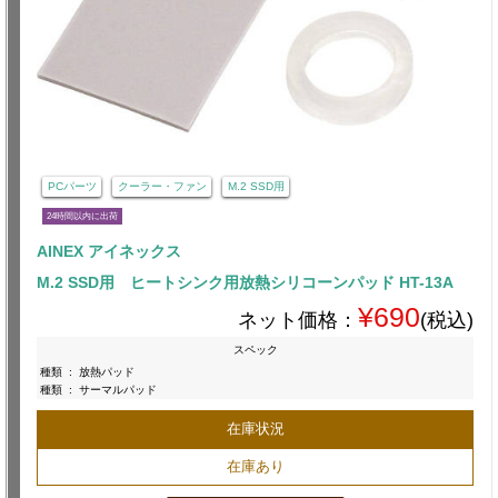
PCパーツ
クーラー・ファン
M.2 SSD用
24時間以内に出荷
AINEX アイネックス
M.2 SSD用 ヒートシンク用放熱シリコーンパッド HT-13A
¥690
ネット価格：
(税込)
スペック
種類
:
放熱パッド
種類
:
サーマルパッド
在庫状況
在庫あり