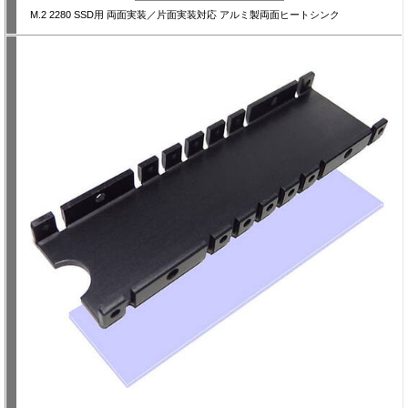
M.2 2280 SSD用 両面実装／片面実装対応 アルミ製両面ヒートシンク