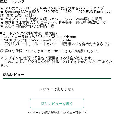
型ヒートシンク
★ SSDのコントローラとNANDを別々に冷やすセパレートタイプ
★ Samsung NVMe SSD 「980 PRO」「980」「970 EVO Plus」およ
び「970 EVO」に対応
★ 冷却プレートに放熱性の高いアルミニウム（2mm厚）を採用
★ 信越化学工業製のシリコーンパッドを採用（熱伝導率5.2W/mK）
★ 安心の国内設計および国内生産
■ヒートシンクの外形寸法（最大値）
・コントローラ側：W22.8mm×D21mm×H4mm
・NANDチップ側：W22.8mm×D53mm×H4mm
・※冷却プレート、プレートカバー、固定用ネジを含めた大きさです
◎ 詳細な仕様についてはメーカーサイトからご確認ください。
※ デザイン/仕様等は予告なく変更される場合があります。
これによる返品/交換は受け付けることはできませんのでご了承くだ
さい。
商品レビュー
レビューはありません
商品レビューを書く
マイページの購入履歴よりレビュー可能です