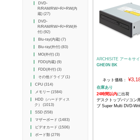
DVD-
R/RAM/RW/+R/+RW(内
蔵)
(27)
DVD-
R/RAM/RW/+R/+RW(外
付)
(92)
Blu-ray(内蔵)
(7)
Blu-ray(外付)
(83)
MO(外付)
(3)
ARCHISITE アーキサ
FDD(内蔵)
(9)
GHE0N BK
FDD(外付)
(3)
その他ドライブ
(1)
¥3,
ネット価格：
CPU
(314)
在庫あり
メモリー
(1584)
24時間以内
に出荷
HDD（ハードディス
デスクトップパソコン
ク）
(1013)
ブ Super Multi DVD-Wri
SSD
(558)
マザーボード
(1483)
ビデオカード
(1506)
ボード類
(279)