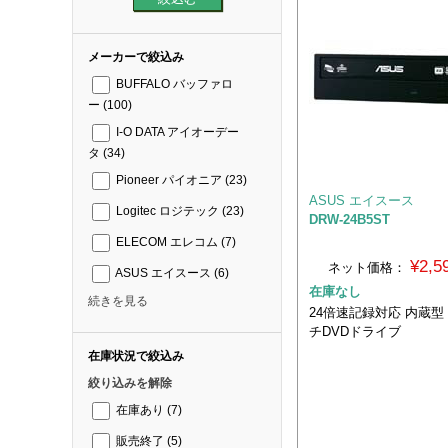
メーカーで絞込み
BUFFALO バッファロ
ー
(100)
I-O DATA アイオーデー
タ
(34)
Pioneer パイオニア
(23)
ASUS エイスース
Logitec ロジテック
(23)
DRW-24B5ST
ELECOM エレコム
(7)
¥2,
ネット価格：
ASUS エイスース
(6)
在庫なし
続きを見る
24倍速記録対応 内蔵型
チDVDドライブ
在庫状況で絞込み
絞り込みを解除
在庫あり
(7)
販売終了
(5)