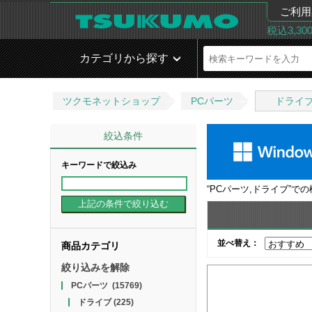
ご利用
税込3,3
カテゴリから探す
ツクモネットショップ
PCパーツ
ドライ
絞込条件
キーワードで絞込み
“
PCパーツ,ドライブ
”で
並べ替え：
商品カテゴリ
絞り込みを解除
PCパーツ
(15769)
ドライブ
(225)