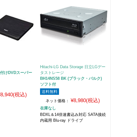
ー
Hitachi-LG Data Storage 日立LGデー
C 外付けDVDスーパー
タストレージ
BH14NS58 BK (ブラック・バルク)
ソフト付
送料無料
¥8,940(税込)
¥8,980(税込)
ネット価格：
在庫なし
荷
BDXL＆14倍速書込み対応 SATA接続
内蔵用 Blu-ray ドライブ