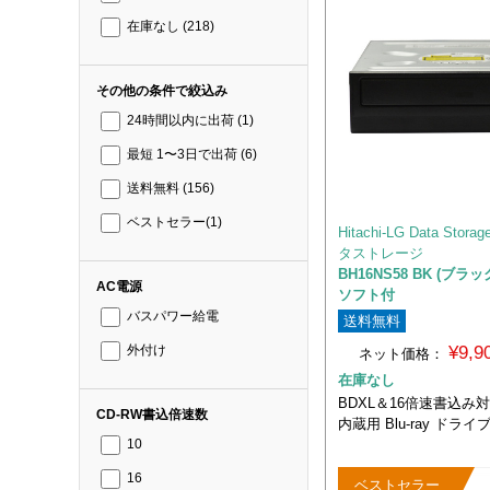
在庫なし
(218)
その他の条件で絞込み
24時間以内に出荷
(1)
最短 1〜3日で出荷
(6)
送料無料
(156)
ベストセラー
(1)
Hitachi-LG Data Sto
タストレージ
BH16NS58 BK (ブ
AC電源
ソフト付
バスパワー給電
送料無料
¥9,
外付け
ネット価格：
在庫なし
BDXL＆16倍速書込み対
CD-RW書込倍速数
内蔵用 Blu-ray ドライ
10
16
ベストセラー