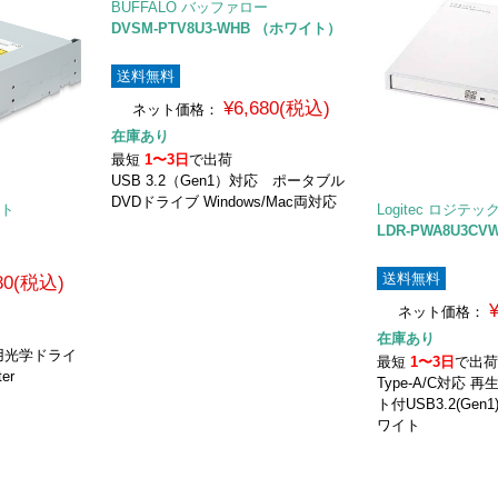
BUFFALO バッファロー
DVSM-PTV8U3-WHB （ホワイト）
送料無料
¥6,680(税込)
ネット価格：
在庫あり
最短
1〜3日
で出荷
USB 3.2（Gen1）対応 ポータブル
DVDドライブ Windows/Mac両対応
イト
Logitec ロジテッ
LDR-PWA8U3CV
送料無料
180(税込)
ネット価格：
在庫あり
用光学ドライ
最短
1〜3日
で出
ter
Type-A/C対応
ト付USB3.2(Ge
ワイト