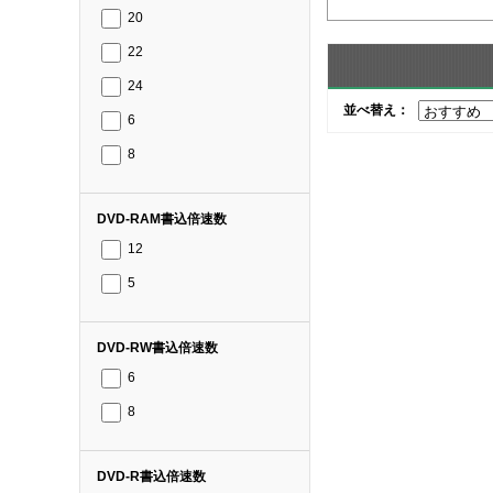
20
22
24
並べ替え：
6
8
DVD-RAM書込倍速数
12
5
DVD-RW書込倍速数
6
8
DVD-R書込倍速数