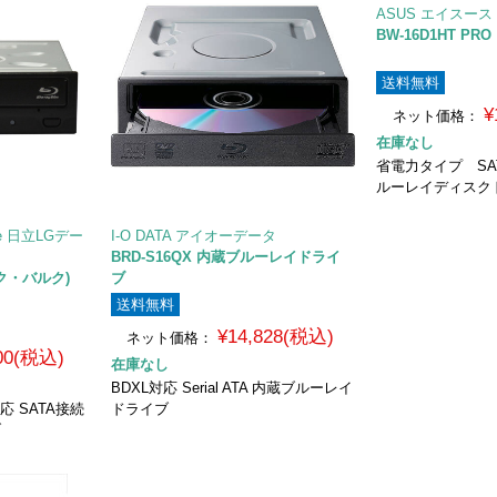
ASUS エイスース
BW-16D1HT P
送料無料
¥
ネット価格：
在庫なし
省電力タイプ SA
ルーレイディスク
rage 日立LGデー
I-O DATA アイオーデータ
BRD-S16QX 内蔵ブルーレイドライ
ラック・バルク)
ブ
送料無料
¥14,828(税込)
ネット価格：
900(税込)
在庫なし
BDXL対応 Serial ATA 内蔵ブルーレイ
応 SATA接続
ドライブ
ブ