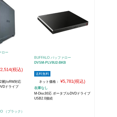
ファロー
BUFFALO バッファロー
DVSM-PLV8U2-BKB
¥2,514(税込)
送料無料
¥5,781(税込)
/2層)/±RW対応
ネット価格：
けDVDドライブ
在庫なし
M-Disc対応 ポータブルDVDドライブ
USB2.0接続