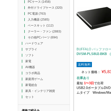
PCケース
(1458)
外付ドライブケース
(320)
PC電源
(763)
入力機器
(2585)
ベースキット
(112)
クーラー・ファン
(2883)
その他PCパーツ
(694)
ハードウェア
BUFFALO バッファロ
サプライ
DVSM-PLS8U2-BK
ソフト
家電
送料無料
AV機器
¥5,
ネット価格：
コラボ商品
在庫あり
家庭用ゲーム
最短
1〜3日
で出荷
家電総合
USB2.0ポータブルDV
家具・インテリア雑貨
ムタイプ Windows/M
セット
価格で絞込み