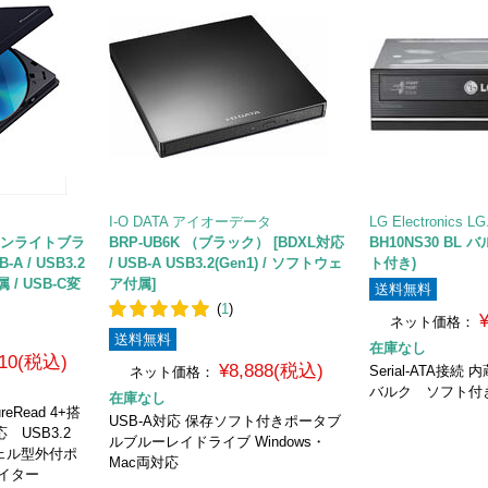
I-O DATA アイオーデータ
LG Electroni
ムーンライトブラ
BRP-UB6K （ブラック） [BDXL対応
BH10NS30 BL
-A / USB3.2
/ USB-A USB3.2(Gen1) / ソフトウェ
ト付き)
 / USB-C変
ア付属]
送料無料
(
1
)
ネット価格：
送料無料
在庫なし
610(税込)
¥8,888(税込)
Serial-ATA接続 
ネット価格：
バルク ソフト付
在庫なし
ureRead 4+搭
USB-A対応 保存ソフト付きポータブ
応 USB3.2
ルブルーレイドライブ Windows・
シェル型外付ポ
Mac両対応
ライター