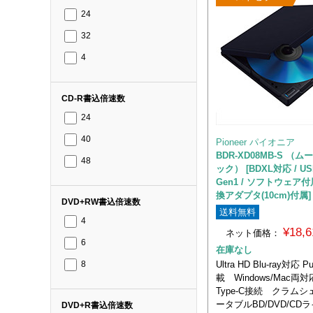
24
32
4
CD-R書込倍速数
24
40
Pioneer パイオニア
BDR-XD08MB-S （
48
ック） [BDXL対応 / USB
Gen1 / ソフトウェア付属
換アダプタ(10cm)付属]
DVD+RW書込倍速数
送料無料
4
¥18,
ネット価格：
6
在庫なし
Ultra HD Blu-ray対応 P
8
載 Windows/Mac両対
Type-C接続 クラム
ータブルBD/DVD/CD
DVD+R書込倍速数