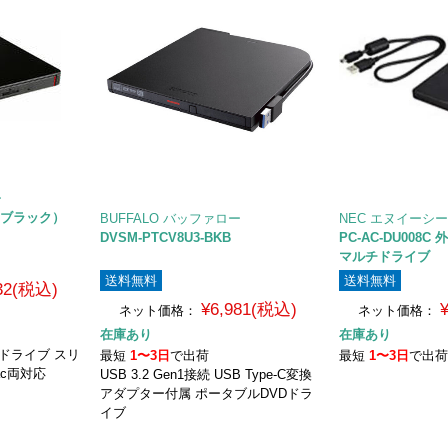
ー
B （ブラック）
BUFFALO バッファロー
NEC エヌイーシ
DVSM-PTCV8U3-BKB
PC-AC-DU008
マルチドライブ
送料無料
送料無料
832(税込)
¥6,981(税込)
ネット価格：
ネット価格：
在庫あり
在庫あり
Dドライブ スリ
最短
1〜3日
で出荷
最短
1〜3日
で出
ac両対応
USB 3.2 Gen1接続 USB Type-C変換
アダプター付属 ポータブルDVDドラ
イブ