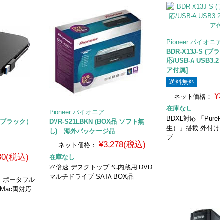
Pioneer パイオニ
BDR-X13J-S (ブ
応/USB-A USB3
ア付属]
送料無料
¥
ネット価格：
在庫なし
ー
Pioneer パイオニア
BDXL対応 「Pur
B （ブラック）
DVR-S21LBKN (BOX品 ソフト無
生）」搭載 外付
し) 海外パッケージ品
ブ
¥3,278(税込)
ネット価格：
680(税込)
在庫なし
24倍速 デスクトップPC内蔵用 DVD
マルチドライブ SATA BOX品
対応 ポータブル
/Mac両対応