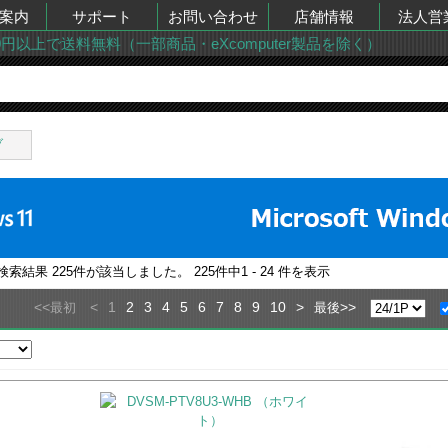
案内
サポート
お問い合わせ
店舗情報
法人営
00円以上で送料無料（一部商品・eXcomputer製品を除く）
ブ
の検索結果
225
件が該当しました。
225
件中
1 - 24
件を表示
<<
<
1
2
3
4
5
6
7
8
9
10
>
>>
最初
最後