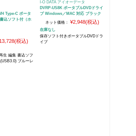
I-O DATA アイオーデータ
ク
DVRP-US8K ポータブルDVDドライ
WH Type-C ポータ
ブ Windows／MAC 対応 ブラック
集 書込ソフト付（ホ
¥2,948(税込)
ネット価格：
在庫なし
保存ソフト付きポータブルDVDドラ
13,728(税込)
イブ
応 再生 編集 書込ソフ
1(USB3.0) ブルーレ