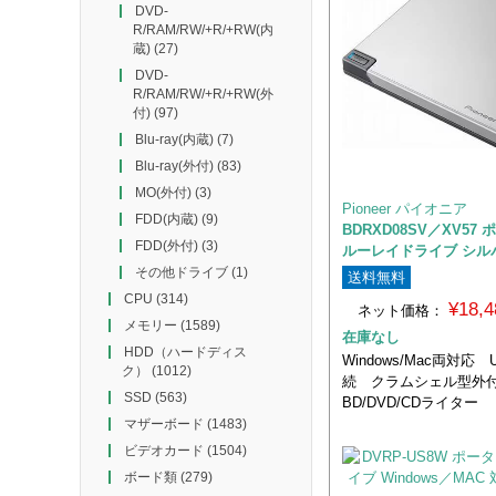
DVD-
R/RAM/RW/+R/+RW(内
蔵)
(27)
DVD-
R/RAM/RW/+R/+RW(外
付)
(97)
Blu-ray(内蔵)
(7)
Blu-ray(外付)
(83)
MO(外付)
(3)
Pioneer パイオニア
FDD(内蔵)
(9)
BDRXD08SV／XV57
FDD(外付)
(3)
ルーレイドライブ シル
その他ドライブ
(1)
送料無料
CPU
(314)
¥18,
ネット価格：
メモリー
(1589)
在庫なし
HDD（ハードディス
Windows/Mac両対応 U
ク）
(1012)
続 クラムシェル型外
SSD
(563)
BD/DVD/CDライター
マザーボード
(1483)
ビデオカード
(1504)
ボード類
(279)