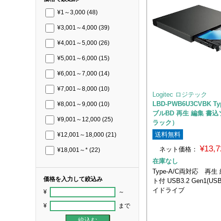
¥1～3,000
(48)
¥3,001～4,000
(39)
¥4,001～5,000
(26)
¥5,001～6,000
(15)
¥6,001～7,000
(14)
¥7,001～8,000
(10)
Logitec ロジテック
LBD-PWB6U3CVBK T
¥8,001～9,000
(10)
ブルBD 再生 編集 書
¥9,001～12,000
(25)
ラック）
送料無料
¥12,001～18,000
(21)
¥13,
ネット価格：
¥18,001～*
(22)
在庫なし
Type-A/C両対応 再生
価格を入力して絞込み
ト付 USB3.2 Gen1(US
イドライブ
¥
～
¥
まで