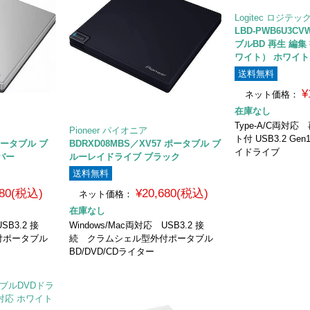
Logitec ロジテッ
LBD-PWB6U3CV
ブルBD 再生 編
ワイト） ホワイト
送料無料
¥
ネット価格：
在庫なし
Type-A/C両対
Pioneer パイオニア
ト付 USB3.2 Gen
 ポータブル ブ
BDRXD08MBS／XV57 ポータブル ブ
イドライブ
バー
ルーレイドライブ ブラック
送料無料
480(税込)
¥20,680(税込)
ネット価格：
在庫なし
SB3.2 接
Windows/Mac両対応 USB3.2 接
付ポータブル
続 クラムシェル型外付ポータブル
BD/DVD/CDライター