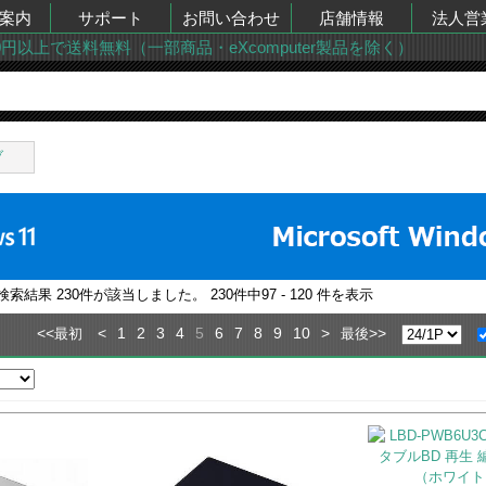
案内
サポート
お問い合わせ
店舗情報
法人営
00円以上で送料無料（一部商品・eXcomputer製品を除く）
ブ
の検索結果
230
件が該当しました。
230
件中
97 - 120
件を表示
<<
<
1
2
3
4
5
6
7
8
9
10
>
>>
最初
最後