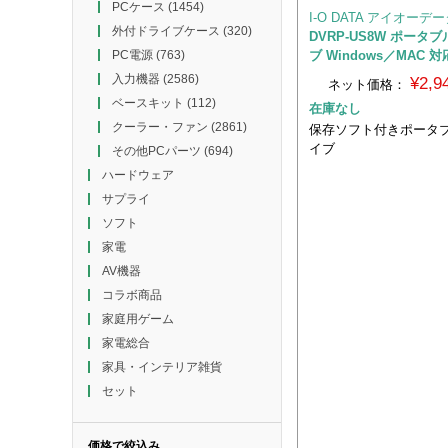
PCケース
(1454)
I-O DATA アイオーデ
外付ドライブケース
(320)
DVRP-US8W ポータ
ブ Windows／MAC 
PC電源
(763)
入力機器
(2586)
¥2,
ネット価格：
ベースキット
(112)
在庫なし
クーラー・ファン
(2861)
保存ソフト付きポータブ
イブ
その他PCパーツ
(694)
ハードウェア
サプライ
ソフト
家電
AV機器
コラボ商品
家庭用ゲーム
家電総合
家具・インテリア雑貨
セット
価格で絞込み