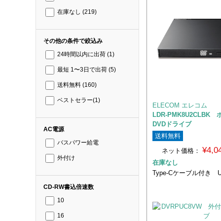
在庫なし
(219)
その他の条件で絞込み
24時間以内に出荷
(1)
最短 1〜3日で出荷
(5)
送料無料
(160)
ベストセラー
(1)
ELECOM エレコム
LDR-PMK8U2CLBK
DVDドライブ
AC電源
送料無料
バスパワー給電
¥4,
ネット価格：
外付け
在庫なし
Type-Cケーブル付き U
CD-RW書込倍速数
10
16