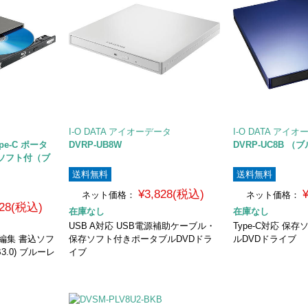
I-O DATA アイオーデータ
I-O DATA アイ
ype-C ポータ
DVRP-UB8W
DVRP-UC8B （
込ソフト付（ブ
送料無料
送料無料
¥3,828(税込)
ネット価格：
ネット価格：
728(税込)
在庫なし
在庫なし
USB A対応 USB電源補助ケーブル・
Type-C対応 保
 編集 書込ソフ
保存ソフト付きポータブルDVDドラ
ルDVDドライブ
B3.0) ブルーレ
イブ