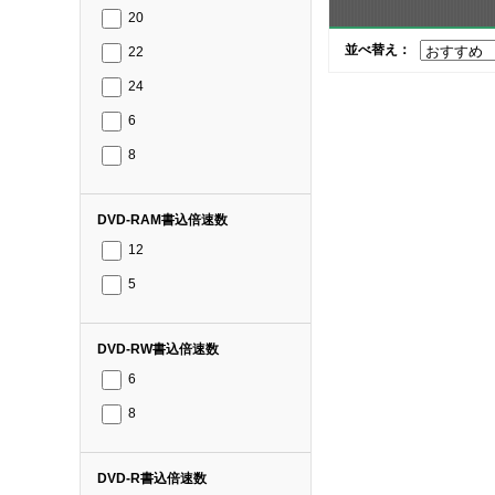
20
並べ替え：
22
24
6
8
DVD-RAM書込倍速数
12
5
DVD-RW書込倍速数
6
8
DVD-R書込倍速数