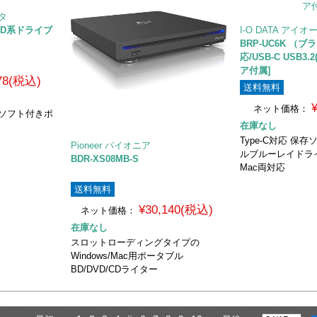
ータ
VD系ドライブ
I-O DATA アイ
BRP-UC6K （ブ
応/USB-C USB3.
ア付属]
378(税込)
送料無料
ネット価格：
保存ソフト付きポ
在庫なし
Type-C対応 保
Pioneer パイオニア
ルブルーレイドライブ
BDR-XS08MB-S
Mac両対応
送料無料
¥30,140(税込)
ネット価格：
在庫なし
スロットローディングタイプの
Windows/Mac用ポータブル
BD/DVD/CDライター