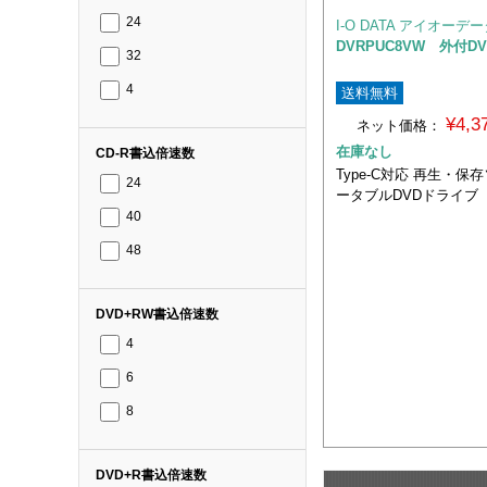
24
I-O DATA アイオーデ
DVRPUC8VW 外付D
32
4
送料無料
¥4,
ネット価格：
在庫なし
CD-R書込倍速数
Type-C対応 再生・
24
ータブルDVDドライブ
40
48
DVD+RW書込倍速数
4
6
8
DVD+R書込倍速数