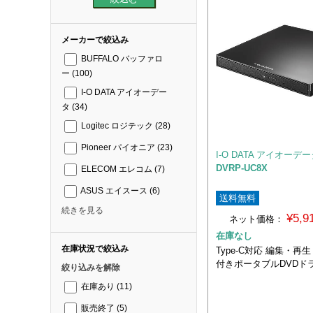
メーカーで絞込み
BUFFALO バッファロ
ー
(100)
I-O DATA アイオーデー
タ
(34)
Logitec ロジテック
(28)
Pioneer パイオニア
(23)
I-O DATA アイオーデ
DVRP-UC8X
ELECOM エレコム
(7)
ASUS エイスース
(6)
送料無料
続きを見る
¥5,
ネット価格：
在庫なし
在庫状況で絞込み
Type-C対応 編集・
付きポータブルDVDド
絞り込みを解除
在庫あり
(11)
販売終了
(5)