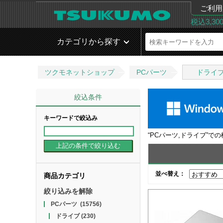
ご利用
税込3,3
カテゴリから探す
ツクモネットショップ
PCパーツ
ドライ
絞込条件
キーワードで絞込み
“
PCパーツ,ドライブ
”で
並べ替え：
商品カテゴリ
絞り込みを解除
PCパーツ
(15756)
ドライブ
(230)