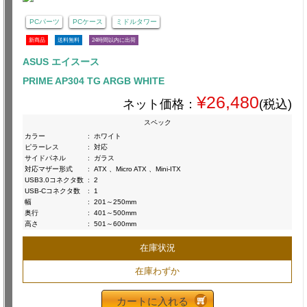
PCパーツ
PCケース
ミドルタワー
新商品
送料無料
24時間以内に出荷
ASUS エイスース
PRIME AP304 TG ARGB WHITE
¥26,480
ネット価格：
(税込)
スペック
カラー
:
ホワイト
ピラーレス
:
対応
サイドパネル
:
ガラス
対応マザー形式
:
ATX 、Micro ATX 、Mini-ITX
USB3.0コネクタ数
:
2
USB-Cコネクタ数
:
1
幅
:
201～250mm
奥行
:
401～500mm
高さ
:
501～600mm
在庫状況
在庫わずか
カートに入れる