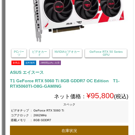
PCパー
ビデオカー
NVIDIAビデオカー
GeForce RTX 50 Series
ツ
ド
ド
GPU
新商品
送料無料
24時間以内に出荷
ASUS エイスース
T1 GeForce RTX 5060 Ti 8GB GDDR7 OC Edition T1-
RTX5060TI-O8G-GAMING
¥95,800
ネット価格：
(税込)
スペック
ビデオチップ
:
GeForce RTX 5060 Ti
コアクロック
:
2662MHz
搭載メモリ
:
8GB GDDR7
在庫状況