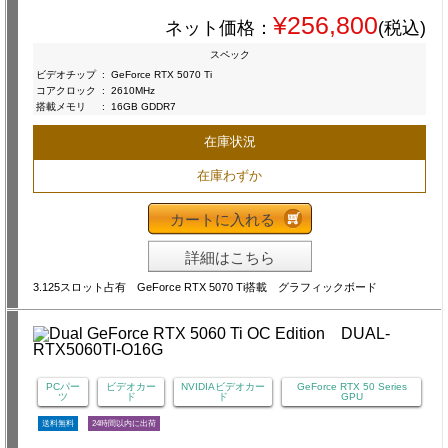
¥256,800
ネット価格：
(税込)
スペック
ビデオチップ
:
GeForce RTX 5070 Ti
コアクロック
:
2610MHz
搭載メモリ
:
16GB GDDR7
在庫状況
在庫わずか
カートに入れる
詳細はこちら
3.125スロット占有 GeForce RTX 5070 Ti搭載 グラフィックボード
PCパー
ビデオカー
NVIDIAビデオカー
GeForce RTX 50 Series
ツ
ド
ド
GPU
送料無料
24時間以内に出荷