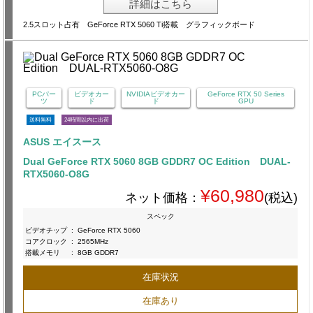
詳細はこちら
2.5スロット占有 GeForce RTX 5060 Ti搭載 グラフィックボード
PCパー
ビデオカー
NVIDIAビデオカー
GeForce RTX 50 Series
ツ
ド
ド
GPU
送料無料
24時間以内に出荷
ASUS エイスース
Dual GeForce RTX 5060 8GB GDDR7 OC Edition DUAL-
RTX5060-O8G
¥60,980
ネット価格：
(税込)
スペック
ビデオチップ
:
GeForce RTX 5060
コアクロック
:
2565MHz
搭載メモリ
:
8GB GDDR7
在庫状況
在庫あり