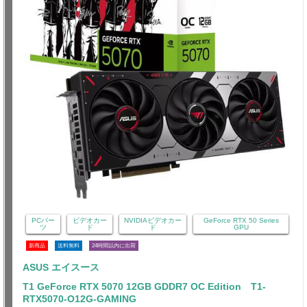
PCパー
ビデオカー
NVIDIAビデオカー
GeForce RTX 50 Series
ツ
ド
ド
GPU
新商品
送料無料
24時間以内に出荷
ASUS エイスース
T1 GeForce RTX 5070 12GB GDDR7 OC Edition T1-
RTX5070-O12G-GAMING