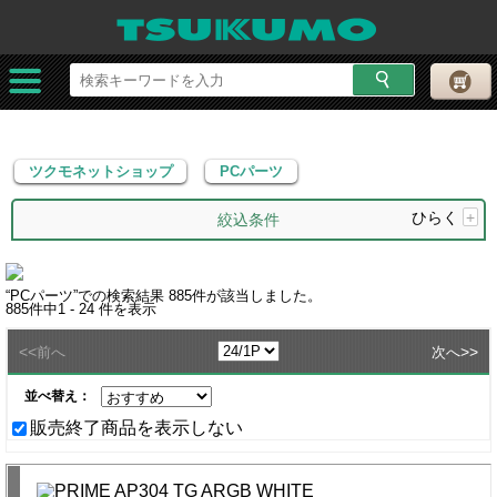
ツクモネットショップ
PCパーツ
ツクモネットショップ
PCパーツ
ひらく
+
絞込条件
“
PCパーツ
”での検索結果
885
件が該当しました。
885
件中
1 - 24
件を表示
<<
>>
前へ
次へ
並べ替え：
販売終了商品を表示しない