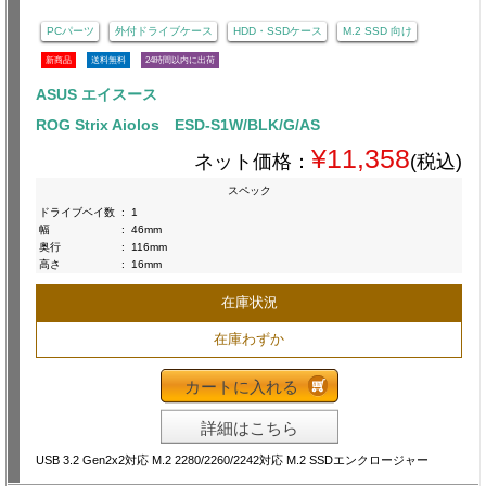
PCパーツ
外付ドライブケース
HDD・SSDケース
M.2 SSD 向け
新商品
送料無料
24時間以内に出荷
ASUS エイスース
ROG Strix Aiolos ESD-S1W/BLK/G/AS
¥11,358
ネット価格：
(税込)
スペック
ドライブベイ数
:
1
幅
:
46mm
奥行
:
116mm
高さ
:
16mm
在庫状況
在庫わずか
カートに入れる
詳細はこちら
USB 3.2 Gen2x2対応 M.2 2280/2260/2242対応 M.2 SSDエンクロージャー