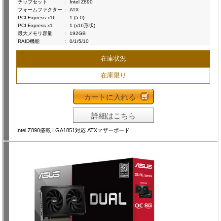
チップセット
:
Intel Z890
フォームファクター
:
ATX
PCI Express x16
:
1 (5.0)
PCI Express x1
:
1 (x16形状)
最大メモリ容量
:
192GB
RAID機能
:
0/1/5/10
在庫状況
在庫限り
カートに入れる
詳細はこちら
Intel Z890搭載 LGA1851対応 ATXマザーボード