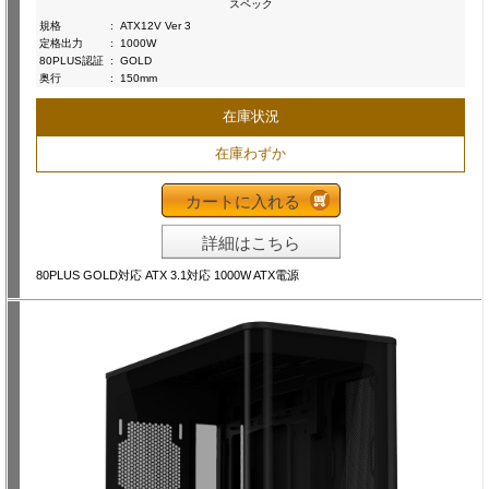
スペック
規格
:
ATX12V Ver 3
定格出力
:
1000W
80PLUS認証
:
GOLD
奥行
:
150mm
在庫状況
在庫わずか
カートに入れる
詳細はこちら
80PLUS GOLD対応 ATX 3.1対応 1000W ATX電源