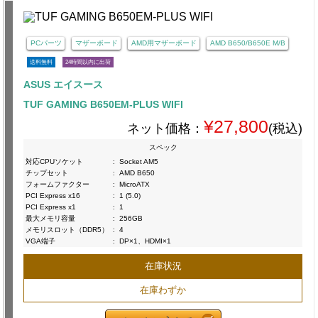
PCパーツ
マザーボード
AMD用マザーボード
AMD B650/B650E M/B
送料無料
24時間以内に出荷
ASUS エイスース
TUF GAMING B650EM-PLUS WIFI
¥27,800
ネット価格：
(税込)
スペック
対応CPUソケット
:
Socket AM5
チップセット
:
AMD B650
フォームファクター
:
MicroATX
PCI Express x16
:
1 (5.0)
PCI Express x1
:
1
最大メモリ容量
:
256GB
メモリスロット（DDR5）
:
4
VGA端子
:
DP×1、HDMI×1
在庫状況
在庫わずか