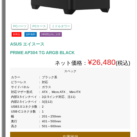
PCパーツ
PCケース
ミドルタワー
新商品
送料無料
24時間以内に出荷
ASUS エイスース
PRIME AP304 TG ARGB BLACK
¥26,480
ネット価格：
(税込)
スペック
カラー
:
ブラック系
ピラーレス
:
対応
サイドパネル
:
ガラス
対応マザー形式
:
ATX 、Micro ATX 、Mini-ITX
内部3.5インチベイ
:
2(2.5インチ対応、注11)
内部2.5インチベイ
:
3(注12)
USB3.0コネクタ数
:
2
USB-Cコネクタ数
:
1
幅
:
201～250mm
奥行
:
401～500mm
高さ
:
501～600mm
在庫状況