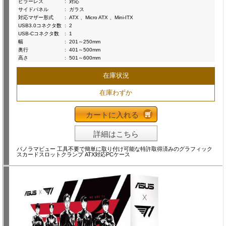
ピラーレス
:
対応
サイドパネル
:
ガラス
対応マザー形式
:
ATX 、Micro ATX 、Mini-ITX
USB3.0コネクタ数
:
2
USB-Cコネクタ数
:
1
幅
:
201～250mm
奥行
:
401～500mm
高さ
:
501～600mm
在庫状況
在庫わずか
カートに入れる
詳細はこちら
パノラマビュー 工具不要で簡単に取り付け可能な特許取得済みのグラフィック
スカードスロットクランプ ATX対応PCケース