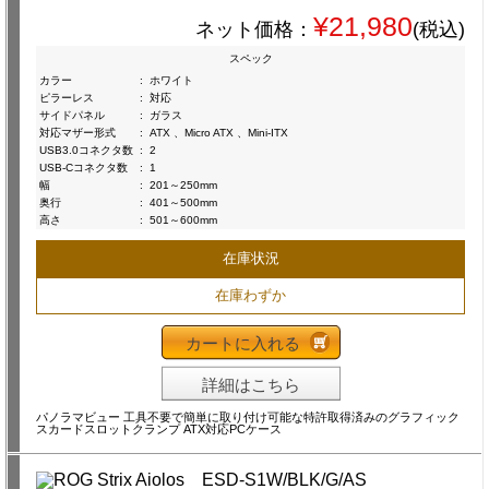
¥21,980
ネット価格：
(税込)
スペック
カラー
:
ホワイト
ピラーレス
:
対応
サイドパネル
:
ガラス
対応マザー形式
:
ATX 、Micro ATX 、Mini-ITX
USB3.0コネクタ数
:
2
USB-Cコネクタ数
:
1
幅
:
201～250mm
奥行
:
401～500mm
高さ
:
501～600mm
在庫状況
在庫わずか
カートに入れる
詳細はこちら
パノラマビュー 工具不要で簡単に取り付け可能な特許取得済みのグラフィック
スカードスロットクランプ ATX対応PCケース