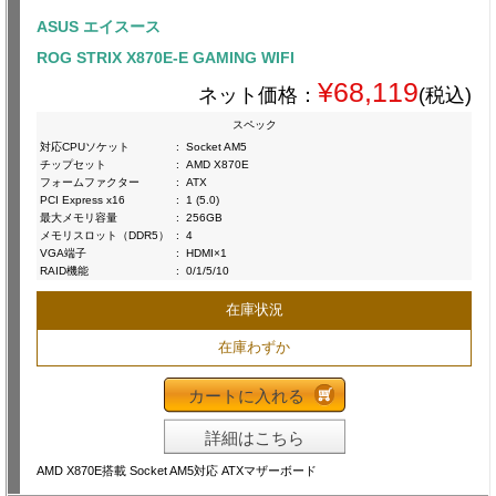
ASUS エイスース
ROG STRIX X870E-E GAMING WIFI
¥68,119
ネット価格：
(税込)
スペック
対応CPUソケット
:
Socket AM5
チップセット
:
AMD X870E
フォームファクター
:
ATX
PCI Express x16
:
1 (5.0)
最大メモリ容量
:
256GB
メモリスロット（DDR5）
:
4
VGA端子
:
HDMI×1
RAID機能
:
0/1/5/10
在庫状況
在庫わずか
カートに入れる
詳細はこちら
AMD X870E搭載 Socket AM5対応 ATXマザーボード