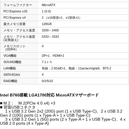
フォームファクター
MicroATX
PCI Express x16
1 (5.0)
PCI Express x4
2 （x16形状×1、x1形状×1）
最大メモリ容量
128GB
メモリ・アクセス速度
3200～2400
メモリ・アクセス速度
5333～3333
(定格超え)
メモリスロット
4
（DDR4）
VGA機能
DP×1、HDMI×1
SOUND機能
7.1ｃｈ
LAN機能
有線：2.5GbE×1、無線：11ax/ac/n/g/a/b、BT5.2
SATA 6Gb/s
4
RAID機能
0/1/5/10
Intel B760搭載 LGA1700対応 MicroATXマザーボード
■ M.2： M.2(PCIe 4.0 x4) ×3
■ 背面USBコネクタ
1 x USB 3.2 Gen 2x2 (20G) port (1 x USB Type-C)、2 x USB 3.2
Gen 2 (10G) ports (1 x Type-A + 1 x USB Type-C)
3 x USB 3.2 Gen 1 (5G) ports (2 x Type-A + 1 x USB Type-C)、4 x
USB 2.0 ports (4 x Type-A)