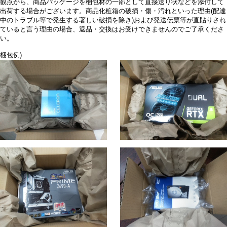
観点から、商品パッケージを梱包材の一部として直接送り状などを添付して
出荷する場合がございます。商品化粧箱の破損・傷・汚れといった理由(配達
中のトラブル等で発生する著しい破損を除き)および発送伝票等が直貼りされ
ていると言う理由の場合、返品・交換はお受けできませんのでご了承くださ
い。
梱包例)