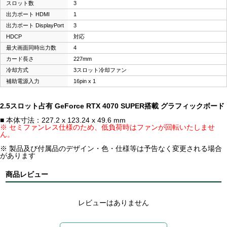
スロット数
3
出力ポート HDMI
1
出力ポート DisplayPort
3
HDCP
対応
最大画面同時出力数
4
カード長さ
227mm
冷却方式
3スロット冷却ファン
補助電源入力
16pin x 1
2.5スロット占有 GeForce RTX 4070 SUPER搭載 グラフィックボード
■ 本体寸法：227.2 x 123.24 x 49.6 mm
※ セミファンレス仕様のため、低負荷時はファンが回転いたしませ
ん。
※ 製品及び付属品のデザイン・色・仕様等は予告なく変更される場合
があります
商品レビュー
レビューはありません