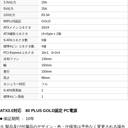
3.3V出力
25A
5V出力
25A
12V出力
83.3A
80PLUS認証
GOLD
ATXメインコネクタ
20/24
ATX補助コネクタ
(4+4)pin x 2個
S-ATAコネクタ数
5個
標準4ピン コネクタ数
4個
PCI-Expressコネクタ
16x1、6+2x4
冷却ファン
135mm
幅
150mm
奥行
150mm
高さ
86mm
モジュラー対応
フル
S-ATA用系統
2
標準4ピン系統
1
ATX3.0対応 80 PLUS GOLD認定 PC電源
■ 保証期間 ： 10年
※ 製品及び付属品のデザイン・色・仕様等は予告なく変更される場合