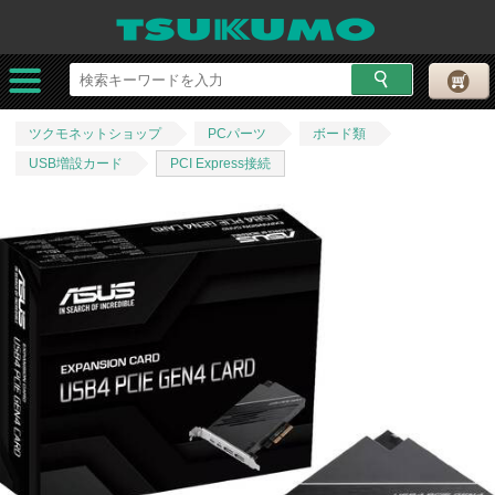
ツクモネットショップ
PCパーツ
ボード類
USB増設カード
PCI Express接続