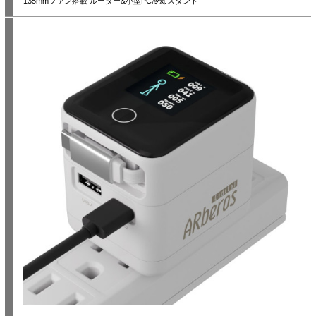
135mmファン搭載 ルーター&小型PC冷却スタンド