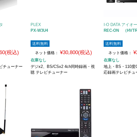
ータ
PLEX
I-O DATA アイ
PX-W3U4
REC-ON （HVTR
送料無料
送料無料
760(税込)
¥30,800(税込)
¥
ネット価格：
ネット価格：
在庫なし
在庫なし
レビチューナー
デジx2、BS/CSx2 4ch同時録画・視
地上・BS・110
聴 テレビチューナー
応録画テレビチュ