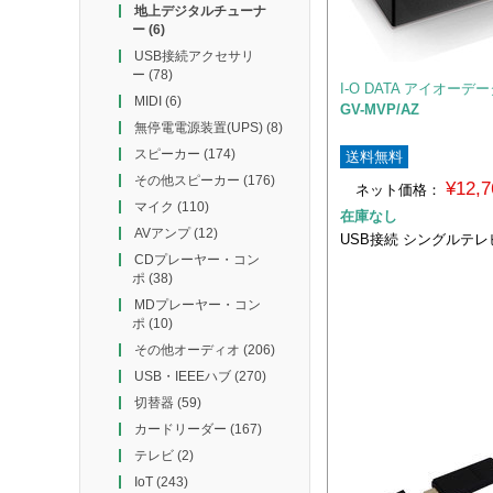
地上デジタルチューナ
ー
(6)
USB接続アクセサリ
ー
(78)
I-O DATA アイオーデ
MIDI
(6)
GV-MVP/AZ
無停電電源装置(UPS)
(8)
スピーカー
(174)
送料無料
その他スピーカー
(176)
¥12,
ネット価格：
マイク
(110)
在庫なし
AVアンプ
(12)
USB接続 シングルテ
CDプレーヤー・コン
ポ
(38)
MDプレーヤー・コン
ポ
(10)
その他オーディオ
(206)
USB・IEEEハブ
(270)
切替器
(59)
カードリーダー
(167)
テレビ
(2)
IoT
(243)