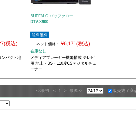
BUFFALO バッファロー
DTV-X900
送料無料
127(税込)
¥6,171(税込)
ネット価格：
在庫なし
コンパクト地
メディアプレーヤー機能搭載 テレビ
用 地上・BS・110度CSデジタルチュ
ーナー
<<
<
1
>
>>
販売終了商
最初
最後