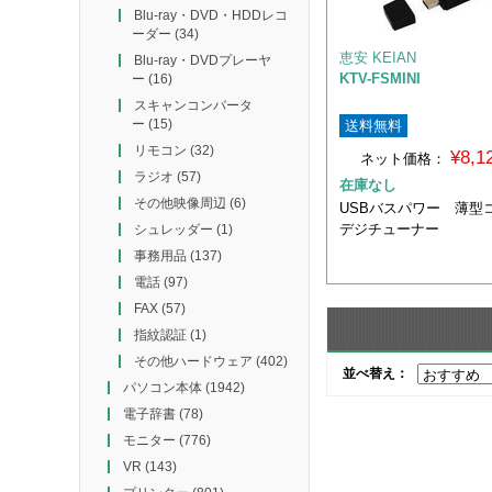
Blu-ray・DVD・HDDレコ
ーダー
(34)
恵安 KEIAN
Blu-ray・DVDプレーヤ
KTV-FSMINI
ー
(16)
スキャンコンバータ
ー
(15)
送料無料
リモコン
(32)
¥8,
ネット価格：
ラジオ
(57)
在庫なし
その他映像周辺
(6)
USBバスパワー 薄型
デジチューナー
シュレッダー
(1)
事務用品
(137)
電話
(97)
FAX
(57)
指紋認証
(1)
その他ハードウェア
(402)
並べ替え：
パソコン本体
(1942)
電子辞書
(78)
モニター
(776)
VR
(143)