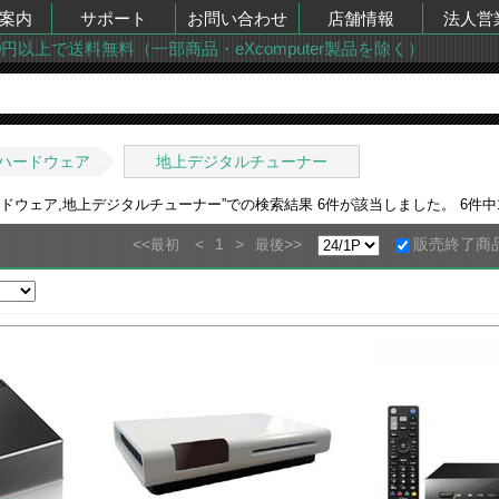
案内
サポート
お問い合わせ
店舗情報
法人営
00円以上で送料無料（一部商品・eXcomputer製品を除く）
ハードウェア
地上デジタルチューナー
ードウェア,地上デジタルチューナー
”での検索結果
6
件が該当しました。
6
件中
<<
<
1
>
>>
販売終了商
最初
最後