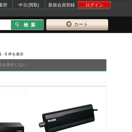
業所
中古(買取)
新規会員登録
ログイン
カート
1 - 6
件を表示
品を表示しない