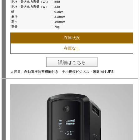
定格・最大出力容量（VA）
:
550
定格・最大出力容量（W）
:
330
幅
:
91mm
奥行
:
310mm
高さ
:
190mm
重量
:
7kg
在庫状況
在庫なし
詳細はこちら
大容量、自動電圧調整機能付き 中小規模ビジネス・家庭向けUPS