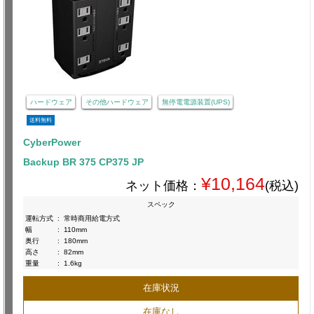
ハードウェア
その他ハードウェア
無停電電源装置(UPS)
送料無料
CyberPower
Backup BR 375 CP375 JP
¥10,164
ネット価格：
(税込)
スペック
運転方式
:
常時商用給電方式
幅
:
110mm
奥行
:
180mm
高さ
:
82mm
重量
:
1.6kg
在庫状況
在庫なし