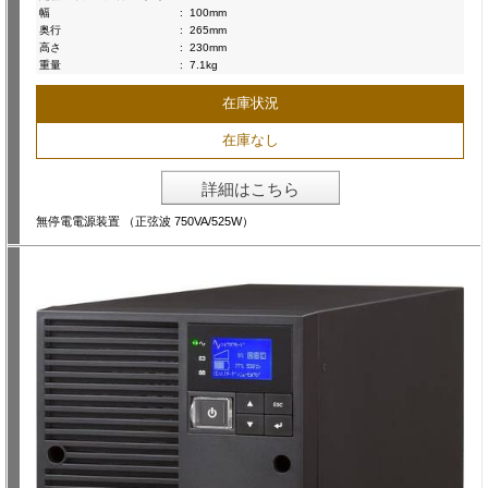
幅
:
100mm
奥行
:
265mm
高さ
:
230mm
重量
:
7.1kg
在庫状況
在庫なし
詳細はこちら
無停電電源装置 （正弦波 750VA/525W）