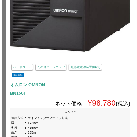
ハードウェア
その他ハードウェア
無停電電源装置(UPS)
送料無料
オムロン OMRON
BN150T
¥98,780
ネット価格：
(税込)
スペック
運転方式
:
ラインインタラクティブ方式
幅
:
172mm
奥行
:
415mm
高さ
:
225mm