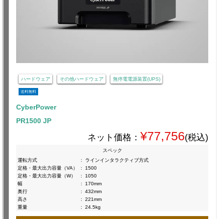
ハードウェア
その他ハードウェア
無停電電源装置(UPS)
送料無料
CyberPower
PR1500 JP
¥77,756
ネット価格：
(税込)
スペック
運転方式
:
ラインインタラクティブ方式
定格・最大出力容量（VA）
:
1500
定格・最大出力容量（W）
:
1050
幅
:
170mm
奥行
:
432mm
高さ
:
221mm
重量
:
24.5kg