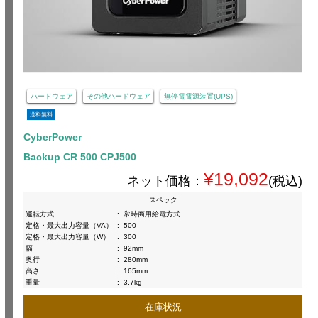
ハードウェア
その他ハードウェア
無停電電源装置(UPS)
送料無料
CyberPower
Backup CR 500 CPJ500
¥19,092
ネット価格：
(税込)
スペック
運転方式
:
常時商用給電方式
定格・最大出力容量（VA）
:
500
定格・最大出力容量（W）
:
300
幅
:
92mm
奥行
:
280mm
高さ
:
165mm
重量
:
3.7kg
在庫状況