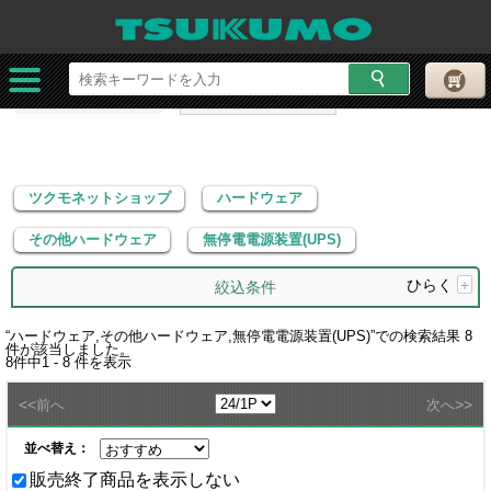
ツクモネットショップ
ハードウェア
その他ハードウェア
無停電電源装置(UPS)
ツクモネットショップ
ハードウェア
その他ハードウェア
無停電電源装置(UPS)
ひらく
+
絞込条件
“
ハードウェア,その他ハードウェア,無停電電源装置(UPS)
”での検索結果
8
件が該当しました。
8
件中
1 - 8
件を表示
<<
>>
前へ
次へ
並べ替え：
販売終了商品を表示しない