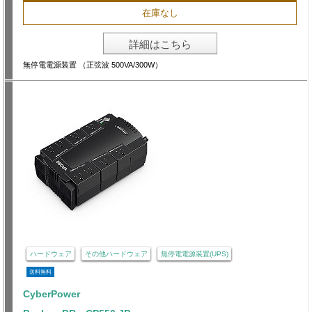
在庫なし
詳細はこちら
無停電電源装置 （正弦波 500VA/300W）
ハードウェア
その他ハードウェア
無停電電源装置(UPS)
送料無料
CyberPower