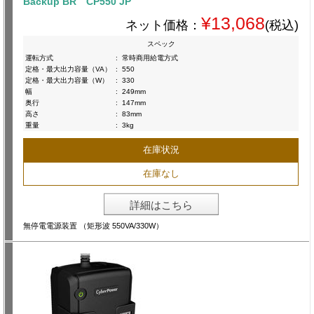
Backup BR CP550 JP
¥13,068
ネット価格：
(税込)
スペック
運転方式
:
常時商用給電方式
定格・最大出力容量（VA）
:
550
定格・最大出力容量（W）
:
330
幅
:
249mm
奥行
:
147mm
高さ
:
83mm
重量
:
3kg
在庫状況
在庫なし
詳細はこちら
無停電電源装置 （矩形波 550VA/330W）