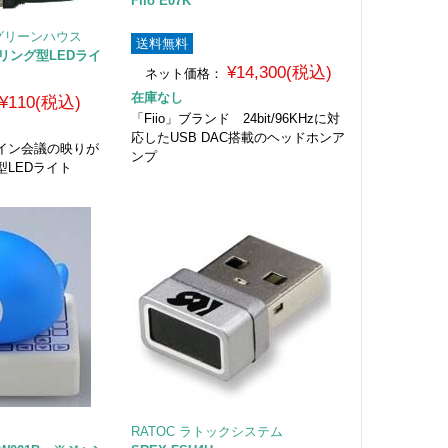
Fiio E07K
E グリーンハウス
送料無料
K リング型LEDライ
¥14,300(税込)
ネット価格：
在庫なし
¥110(税込)
「Fiio」ブランド 24bit/96KHzに対
応したUSB DAC搭載のヘッドホンア
イン会議の映りが
ンプ
型LEDライト
RATOC ラトックシステム