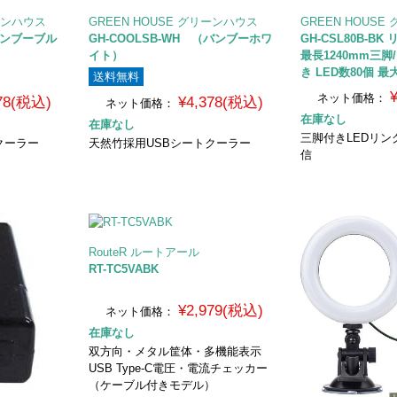
リーンハウス
GREEN HOUSE グリーンハウス
GREEN HOUS
（バンブーブル
GH-COOLSB-WH （バンブーホワ
GH-CSL80B-B
イト）
最長1240mm三
き LED数80個 最大
送料無料
ネット価格：
378(税込)
¥4,378(税込)
ネット価格：
在庫なし
在庫なし
三脚付きLEDリ
クーラー
天然竹採用USBシートクーラー
信
RouteR ルートアール
RT-TC5VABK
¥2,979(税込)
ネット価格：
在庫なし
双方向・メタル筐体・多機能表示
USB Type-C電圧・電流チェッカー
（ケーブル付きモデル）