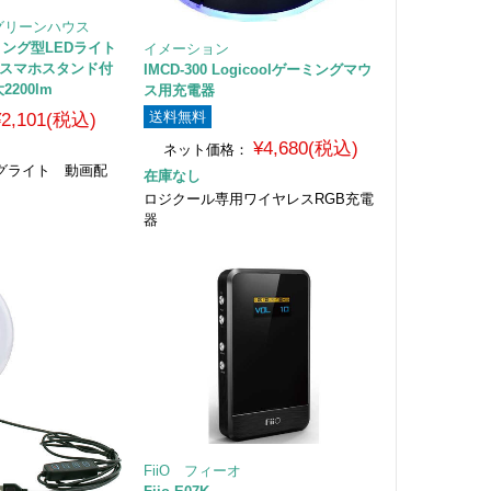
E グリーンハウス
K リング型LEDライト
イメーション
脚/スマホスタンド付
IMCD-300 Logicoolゲーミングマウ
2200lm
ス用充電器
送料無料
¥2,101(税込)
¥4,680(税込)
ネット価格：
ングライト 動画配
在庫なし
ロジクール専用ワイヤレスRGB充電
器
FiiO フィーオ