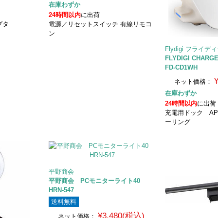
在庫わずか
24時間以内
に出荷
プタ
電源／リセットスイッチ 有線リモコ
ン
Flydigi フライデ
FLYDIGI CHAR
FD-CD1WH
ネット価格：
在庫わずか
24時間以内
に出荷
充電用ドック AP
ーリング
平野商会
平野商会 PCモニターライト40
HRN-547
送料無料
¥3,480(税込)
ネット価格：