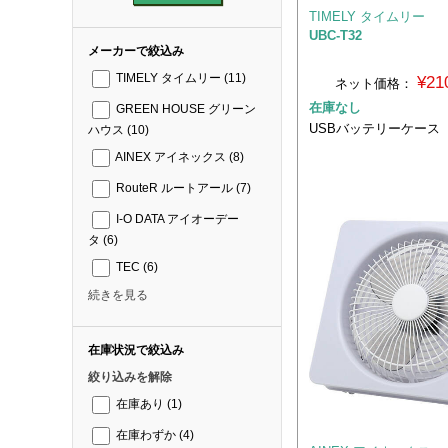
TIMELY タイムリー
UBC-T32
メーカーで絞込み
TIMELY タイムリー
(11)
¥21
ネット価格：
在庫なし
GREEN HOUSE グリーン
USBバッテリーケース
ハウス
(10)
AINEX アイネックス
(8)
RouteR ルートアール
(7)
I-O DATA アイオーデー
タ
(6)
TEC
(6)
続きを見る
在庫状況で絞込み
絞り込みを解除
在庫あり
(1)
在庫わずか
(4)