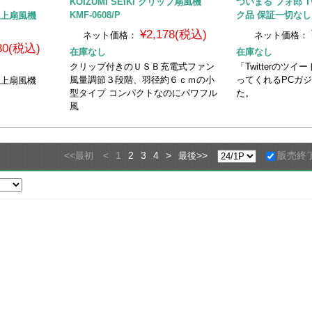
KOIZUMI SEIKI クリップ扇風機
ついまる フォ郎 T
KMF-0608/P
ク品 保証一切なし
卓上扇風機
¥2,178(税込)
ネット価格：
ネット価格：
980(税込)
在庫なし
在庫なし
クリップ付きのＵＳＢ充電式ファン
「Twitterのツ
風量調節３段階、羽径約６ｃｍの小
ってくれるPCガ
卓上扇風機
型タイプ コンパクトなのにパワフル
た。
風
<<
<
1
2
3
4
>
>>
販売終
最初
最後