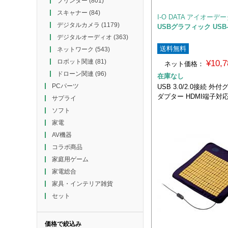
プリンター
(801)
スキャナー
(84)
I-O DATA アイオーデ
デジタルカメラ
(1179)
USBグラフィック USB-
デジタルオーディオ
(363)
送料無料
ネットワーク
(543)
ロボット関連
(81)
¥10,
ネット価格：
ドローン関連
(96)
在庫なし
PCパーツ
USB 3.0/2.0接続 
ダプター HDMI端子対
サプライ
ソフト
家電
AV機器
コラボ商品
家庭用ゲーム
家電総合
家具・インテリア雑貨
セット
価格で絞込み