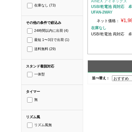
AINEX アイネックス
在庫なし
(73)
USB/乾電池 両対応 
UFAN-2WAY
¥1,
ネット価格：
その他の条件で絞込み
在庫なし
24時間以内に出荷
(4)
USB/乾電池 両対応 
最短 1〜3日で出荷
(1)
送料無料
(29)
スタンド着脱対応
一体型
並べ替え：
タイマー
無
リズム風
リズム風無