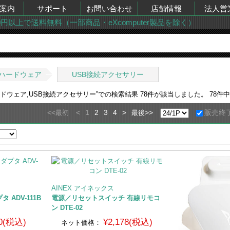
案内
サポート
お問い合わせ
店舗情報
法人営
00円以上で送料無料（一部商品・eXcomputer製品を除く）
ハードウェア
USB接続アクセサリー
ドウェア,USB接続アクセサリー
”での検索結果
78
件が該当しました。
78
件中
<<
<
1
2
3
4
>
>>
販売終
最初
最後
AINEX アイネックス
 ADV-111B
電源／リセットスイッチ 有線リモコ
ン DTE-02
0(税込)
¥2,178(税込)
ネット価格：