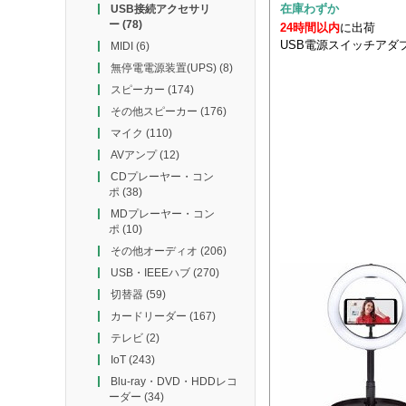
在庫わずか
USB接続アクセサリ
ー
(78)
24時間以内
に出荷
USB電源スイッチアダ
MIDI
(6)
無停電電源装置(UPS)
(8)
スピーカー
(174)
その他スピーカー
(176)
マイク
(110)
AVアンプ
(12)
CDプレーヤー・コン
ポ
(38)
MDプレーヤー・コン
ポ
(10)
その他オーディオ
(206)
USB・IEEEハブ
(270)
切替器
(59)
カードリーダー
(167)
テレビ
(2)
IoT
(243)
Blu-ray・DVD・HDDレコ
ーダー
(34)