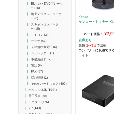
Blu-ray・DVDプレーヤ
ー
(16)
地上デジタルチューナ
Kenko
ー
(6)
ケンコー・トキナー KL-
スキャンコンバータ
ー
(15)
¥2,
ネット価格：
リモコン
(32)
在庫あり
ラジオ
(57)
最短
1〜3日
で出荷
その他映像周辺
(6)
コンパクトに収納できる
シュレッダー
(1)
ライト
事務用品
(137)
電話
(97)
FAX
(57)
指紋認証
(1)
その他ハードウェア
(402)
パソコン本体
(1941)
電子辞書
(78)
モニター
(776)
VR
(143)