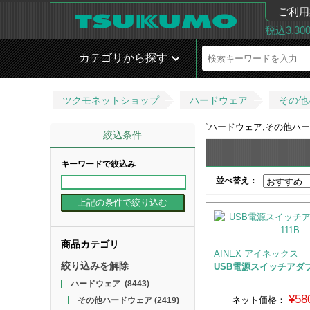
ご利用
税込3,3
カテゴリから探す
ツクモネットショップ
ハードウェア
その他
“
ハードウェア,その他ハー
絞込条件
キーワードで絞込み
並べ替え：
商品カテゴリ
AINEX アイネックス
絞り込みを解除
USB電源スイッチアダプタ
ハードウェア
(8443)
¥58
ネット価格：
その他ハードウェア
(2419)