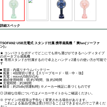
詳細スペック
TSOFAN2 USB充電式 スタンド付属 携帯扇風機「 爽fan(ソーファ
ン)」
★ コンパクトなボディでどこにでも持ち運びができるハンディタイプ
のポータブル扇風機
★ 専用スタンドが付属するので卓上とハンディ2通りの使い方が可能で
す
■ 電源：内蔵リチウムバッテリー
■ 風量：4段階切り替え【スリープモード・弱・中・強】
■ 充電：microUSB(5V1A)
■ 連続使用時間：弱 約7時間、強 約2時間
■ 充電時間：約3時間
■ 騒音：約25db(弱運転時) ※メーカー検証に基づくものです
◎ 詳細な仕様についてはメーカーサイトからご確認ください。
※ デザイン/仕様等は予告なく変更される場合があります。
これによる返品/交換は受け付けることはできませんのでご了承くだ
さい。