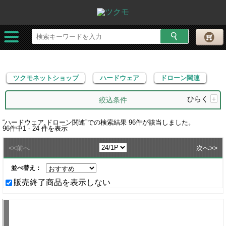
ツクモネットショップ
ハードウェア
ドローン関連
ツクモネットショップ
ハードウェア
ドローン関連
ひらく
+
絞込条件
“
ハードウェア,ドローン関連
”での検索結果
96
件が該当しました。
96
件中
1 - 24
件を表示
<<
>>
前へ
次へ
並べ替え：
販売終了商品を表示しない