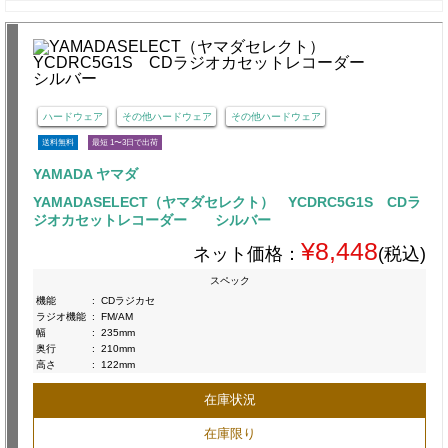
ハードウェア
その他ハードウェア
その他ハードウェア
送料無料
最短 1〜3日で出荷
YAMADA ヤマダ
YAMADASELECT（ヤマダセレクト） YCDRC5G1S CDラ
ジオカセットレコーダー シルバー
¥8,448
ネット価格：
(税込)
スペック
機能
:
CDラジカセ
ラジオ機能
:
FM/AM
幅
:
235mm
奥行
:
210mm
高さ
:
122mm
在庫状況
在庫限り