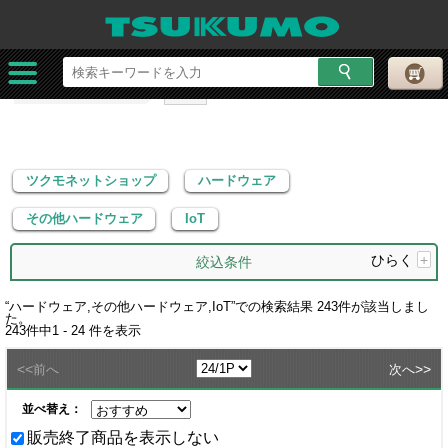
ツクモネットショップ
ハードウェア
その他ハードウェア
IoT
ツクモネットショップ
ハードウェア
その他ハードウェア
IoT
ひらく
+
絞込条件
“
ハードウェア,その他ハードウェア,IoT
”での検索結果
243
件が該当しまし
た。
243
件中
1 - 24
件を表示
<<
>>
前へ
次へ
並べ替え：
販売終了商品を表示しない