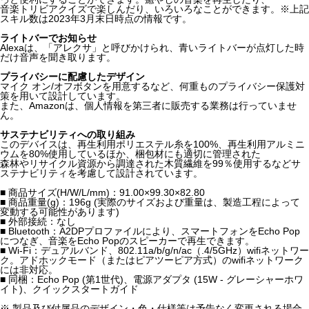
音楽トリビアクイズで楽しんだり、いろいろなことができます。※上記
スキル数は2023年3月末日時点の情報です。
ライトバーでお知らせ
Alexaは、「アレクサ」と呼びかけられ、青いライトバーが点灯した時
だけ音声を聞き取ります。
プライバシーに配慮したデザイン
マイク オン/オフボタンを用意するなど、何重ものプライバシー保護対
策を用いて設計しています。
また、Amazonは、個人情報を第三者に販売する業務は行っていませ
ん。
サステナビリティへの取り組み
このデバイスは、再生利用ポリエステル糸を100%、再生利用アルミニ
ウムを80%使用しているほか、梱包材にも適切に管理された
森林やリサイクル資源から調達された木質繊維を99％使用するなどサ
ステナビリティを考慮して設計されています。
■ 商品サイズ(H/W/L/mm)：91.00×99.30×82.80
■ 商品重量(g)：196g (実際のサイズおよび重量は、製造工程によって
変動する可能性があります)
■ 外部接続：なし
■ Bluetooth：A2DPプロファイルにより、スマートフォンをEcho Pop
につなぎ、音楽をEcho Popのスピーカーで再生できます。
■ Wi-Fi：デュアルバンド、802.11a/b/g/n/ac（.4/5GHz）wifiネットワー
ク。アドホックモード（またはピアツーピア方式）のwifiネットワーク
には非対応。
■ 同梱：Echo Pop (第1世代)、電源アダプタ (15W - グレーシャーホワ
イト)、クイックスタートガイド
※ 製品及び付属品のデザイン・色・仕様等は予告なく変更される場合