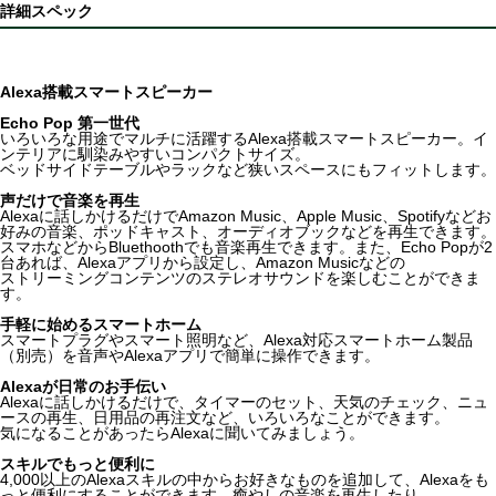
詳細スペック
Alexa搭載スマートスピーカー
Echo Pop 第一世代
いろいろな用途でマルチに活躍するAlexa搭載スマートスピーカー。イ
ンテリアに馴染みやすいコンパクトサイズ。
ベッドサイドテーブルやラックなど狭いスペースにもフィットします。
声だけで音楽を再生
Alexaに話しかけるだけでAmazon Music、Apple Music、Spotifyなどお
好みの音楽、ポッドキャスト、オーディオブックなどを再生できます。
スマホなどからBluethoothでも音楽再生できます。また、Echo Popが2
台あれば、Alexaアプリから設定し、Amazon Musicなどの
ストリーミングコンテンツのステレオサウンドを楽しむことができま
す。
手軽に始めるスマートホーム
スマートプラグやスマート照明など、Alexa対応スマートホーム製品
（別売）を音声やAlexaアプリで簡単に操作できます。
Alexaが日常のお手伝い
Alexaに話しかけるだけで、タイマーのセット、天気のチェック、ニュ
ースの再生、日用品の再注文など、いろいろなことができます。
気になることがあったらAlexaに聞いてみましょう。
スキルでもっと便利に
4,000以上のAlexaスキルの中からお好きなものを追加して、Alexaをも
っと便利にすることができます。癒やしの音楽を再生したり、