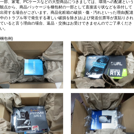
一部、家電、PCケースなどの大型商品につきましては、環境への配慮という
観点から、商品パッケージを梱包材の一部として直接送り状などを添付して
出荷する場合がございます。商品化粧箱の破損・傷・汚れといった理由(配達
中のトラブル等で発生する著しい破損を除き)および発送伝票等が直貼りされ
ていると言う理由の場合、返品・交換はお受けできませんのでご了承くださ
い。
梱包例)