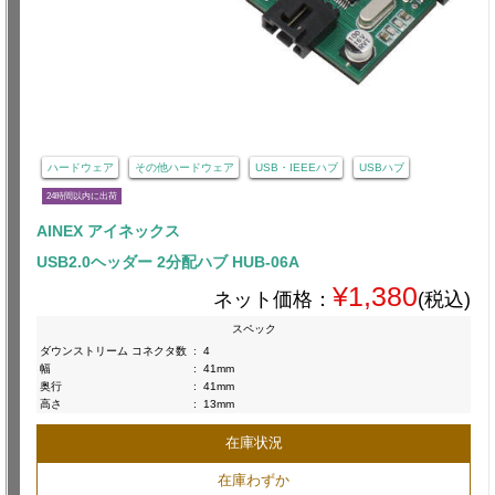
ハードウェア
その他ハードウェア
USB・IEEEハブ
USBハブ
24時間以内に出荷
AINEX アイネックス
USB2.0ヘッダー 2分配ハブ HUB-06A
¥1,380
ネット価格：
(税込)
スペック
ダウンストリーム コネクタ数
:
4
幅
:
41mm
奥行
:
41mm
高さ
:
13mm
在庫状況
在庫わずか