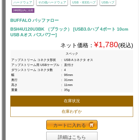
ハードウェア
その他ハードウェア
USB・IEEEハブ
USBハブ
24時間以内に出荷
BUFFALO バッファロー
BSH4U120U3BK （ブラック） [USB3.0ハブ 4ポート 10cm
USB Aオス バスパワー]
¥1,780
ネット価格：
(税込)
スペック
アップストリーム コネクタ形状
:
USB Aコネクタ オス
アップストリーム用 USBケーブル
:
直付け
ダウンストリーム コネクタ数
:
4
幅
:
96mm
奥行
:
31mm
高さ
:
11mm
重量
:
35g
在庫状況
在庫わずか
カートに入れる
詳細はこちら