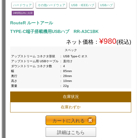
ハードウェア
その他ハードウェア
USB・IEEEハブ
USBハブ
24時間以内に出荷
RouteR ルートアール
TYPE-C端子搭載機用USBハブ RR-A3C1BK
¥980
ネット価格：
(税込)
スペック
アップストリーム コネクタ形状
:
USB Type-C オス
アップストリーム用 USBケーブル
:
直付け
ダウンストリーム コネクタ数
:
4
幅
:
85mm
奥行
:
28mm
高さ
:
10mm
重量
:
22g
在庫状況
在庫わずか
カートに入れる
詳細はこちら