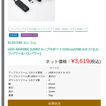
ハードウェア
その他ハードウェア
USB・IEEEハブ
USBハブ
送料無料
24時間以内に出荷
ELECOM エレコム
U2H-AN4SBK [USB2.0ハブ/4ポート/150cm/USB Aオス/セル
フパワー&バスパワー]
¥3,619
ネット価格：
(税込)
スペック
アップストリーム コネクタ形状
:
USB Aコネクタ オス
アップストリーム用 USBケーブル
:
直付け
ダウンストリーム コネクタ数
:
4
幅
:
83mm
奥行
:
28mm
高さ
:
11mm
重量
:
50g
在庫状況