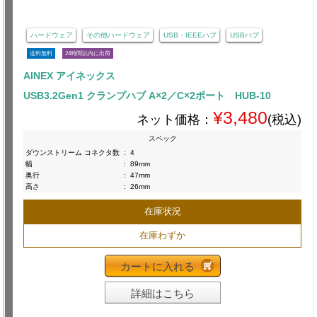
ハードウェア
その他ハードウェア
USB・IEEEハブ
USBハブ
送料無料
24時間以内に出荷
AINEX アイネックス
USB3.2Gen1 クランプハブ A×2／C×2ポート HUB-10
¥3,480
ネット価格：
(税込)
スペック
ダウンストリーム コネクタ数
:
4
幅
:
89mm
奥行
:
47mm
高さ
:
26mm
在庫状況
在庫わずか
カートに入れる
詳細はこちら