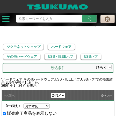
ツクモネットショップ
ハードウェア
その他ハードウェア
USB・IEEEハブ
USBハブ
ツクモネットショップ
ハードウェア
その他ハードウェア
USB・IEEEハブ
USBハブ
ひらく
+
絞込条件
“
ハードウェア,その他ハードウェア,USB・IEEEハブ,USBハブ
”での検索結
果
269
件が該当しました。
269
件中
1 - 24
件を表示
<<
>>
前へ
次へ
並べ替え：
販売終了商品を表示しない