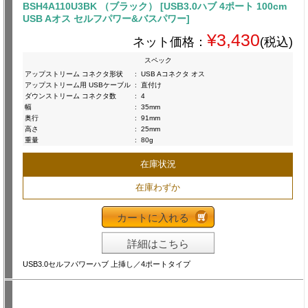
BSH4A110U3BK （ブラック） [USB3.0ハブ 4ポート 100cm
USB Aオス セルフパワー&バスパワー]
¥3,430
ネット価格：
(税込)
スペック
アップストリーム コネクタ形状
:
USB Aコネクタ オス
アップストリーム用 USBケーブル
:
直付け
ダウンストリーム コネクタ数
:
4
幅
:
35mm
奥行
:
91mm
高さ
:
25mm
重量
:
80g
在庫状況
在庫わずか
カートに入れる
詳細はこちら
USB3.0セルフパワーハブ 上挿し／4ポートタイプ