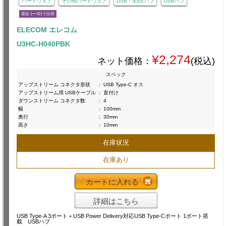
ハードウェア
その他ハードウェア
USB・IEEEハブ
USBハブ
最短 1〜3日で出荷
ELECOM エレコム
U3HC-H040PBK
¥2,274
ネット価格：
(税込)
スペック
アップストリーム コネクタ形状
:
USB Type-C オス
アップストリーム用 USBケーブル
:
直付け
ダウンストリーム コネクタ数
:
4
幅
:
100mm
奥行
:
30mm
高さ
:
10mm
在庫状況
在庫あり
カートに入れる
詳細はこちら
USB Type-A 3ポート＋USB Power Delivery対応USB Type-Cポート 1ポート搭
載 USBハブ