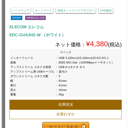
ハードウェア
ネットワーク
有線ネットワークアダプター
USB接続
送料無料
24時間以内に出荷
ELECOM エレコム
EDC-GUA3H2-W （ホワイト）
¥4,380
ネット価格：
(税込)
スペック
インターフェース
:
USB 3.2(Gen1)/3.1(Gen1)/3.0/2.0/1.1
規格
:
IEEE 802.3ab（1000Mbpsイーサネット）
アップストリーム コネクタ形状
:
USB Aコネクタ オス
アップストリーム用 USBケーブル
:
直付け
ダウンストリーム コネクタ数
:
3
幅
:
91mm
奥行
:
41mm
高さ
:
16mm
重量
:
56g
在庫状況
在庫わずか
カートに入れる