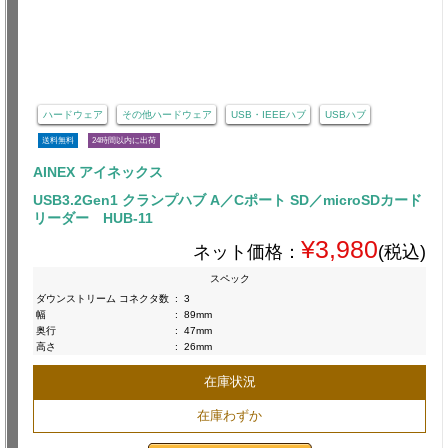
ハードウェア
その他ハードウェア
USB・IEEEハブ
USBハブ
送料無料
24時間以内に出荷
AINEX アイネックス
USB3.2Gen1 クランプハブ A／Cポート SD／microSDカード
リーダー HUB-11
¥3,980
ネット価格：
(税込)
スペック
ダウンストリーム コネクタ数
:
3
幅
:
89mm
奥行
:
47mm
高さ
:
26mm
在庫状況
在庫わずか