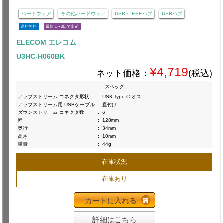
ハードウェア
その他ハードウェア
USB・IEEEハブ
USBハブ
送料無料
最短 1〜3日で出荷
ELECOM エレコム
U3HC-H060BK
¥4,719
ネット価格：
(税込)
スペック
アップストリーム コネクタ形状
:
USB Type-C オス
アップストリーム用 USBケーブル
:
直付け
ダウンストリーム コネクタ数
:
6
幅
:
128mm
奥行
:
34mm
高さ
:
10mm
重量
:
44g
在庫状況
在庫あり
カートに入れる
詳細はこちら