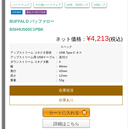
ハードウェア
その他ハードウェア
USB・IEEEハブ
USBハブ
送料無料
最短 1〜3日で出荷
BUFFALO バッファロー
BSH4U500C1PBK
¥4,213
ネット価格：
(税込)
スペック
アップストリーム コネクタ形状
:
USB Type-C オス
アップストリーム用 USBケーブル
:
直付け
ダウンストリーム コネクタ数
:
4
幅
:
96mm
奥行
:
43mm
高さ
:
12mm
重量
:
53g
在庫状況
在庫あり
カートに入れる
詳細はこちら