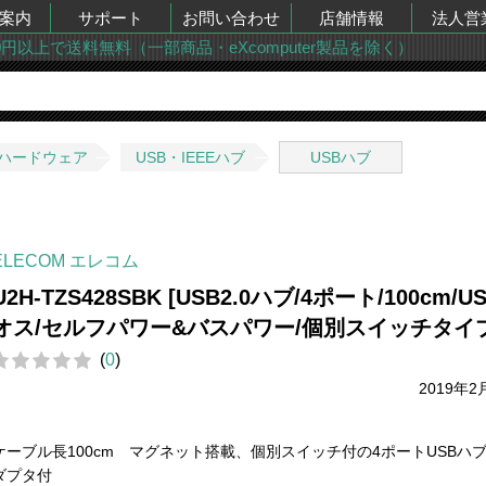
案内
サポート
お問い合わせ
店舗情報
法人営
00円以上で送料無料（一部商品・eXcomputer製品を除く）
ハードウェア
USB・IEEEハブ
USBハブ
ELECOM エレコム
U2H-TZS428SBK [USB2.0ハブ/4ポート/100cm/US
オス/セルフパワー&バスパワー/個別スイッチタイプ
(
0
)
2019年2
ケーブル長100cm マグネット搭載、個別スイッチ付の4ポートUSBハブ
ダプタ付