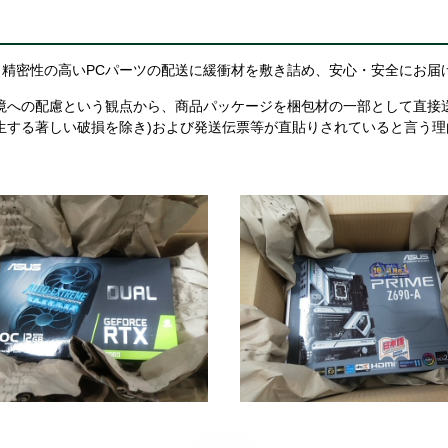
精密性の高いPCパーツの配送に緩衝材を敷き詰め、安心・安全にお届
境への配慮という観点から、商品パッケージを梱包材の一部として直接
生する著しい破損を除き)および発送伝票等が直貼りされていると言う