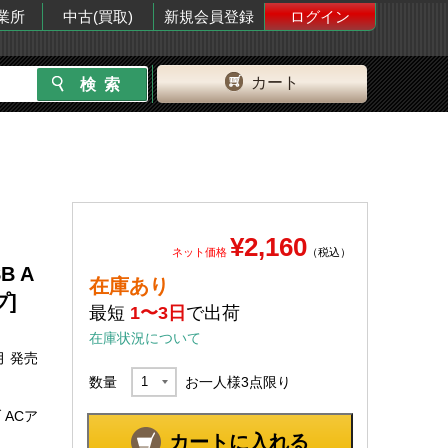
業所
中古(買取)
新規会員登録
ログイン
カート
¥2,160
ネット価格
（税込）
B A
在庫あり
]
最短
1〜3日
で出荷
在庫状況について
月 発売
数量
お一人様
3
点限り
 ACア
カートに入れる