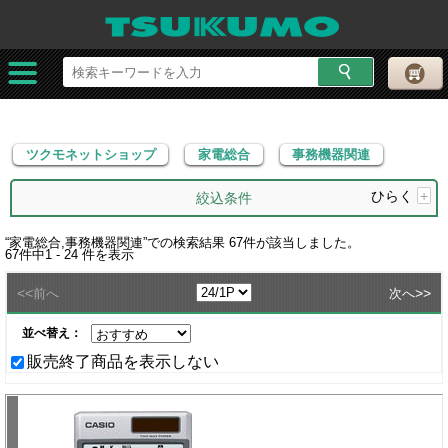
ツクモネットショップ
家電総合
事務機器関連
ツクモネットショップ
家電総合
事務機器関連
ひらく
+
絞込条件
“
家電総合,事務機器関連
”での検索結果
67
件が該当しました。
67
件中
1 - 24
件を表示
<<
>>
前へ
次へ
並べ替え：
販売終了商品を表示しない