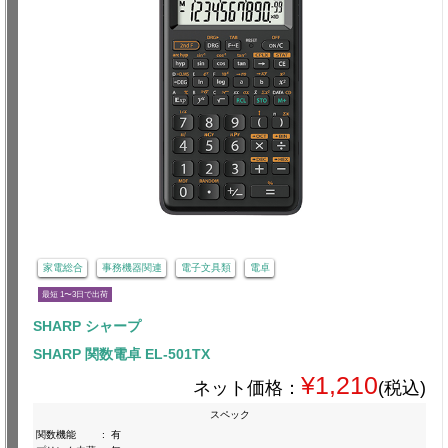
家電総合
事務機器関連
電子文具類
電卓
最短 1〜3日で出荷
SHARP シャープ
SHARP 関数電卓 EL-501TX
¥1,210
ネット価格：
(税込)
スペック
関数機能
:
有