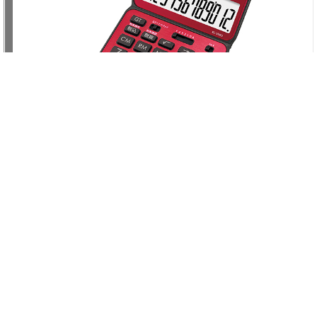
家電総合
事務機器関連
電子文具類
電卓
最短 1〜3日で出荷
SHARP シャープ
SHARP 一般電卓 EL-VN83-RX
¥3,278
ネット価格：
(税込)
スペック
関数機能
:
無
プリンタ内蔵
:
無