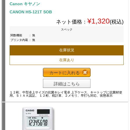
Canon キヤノン
CANON HS-121T SOB
¥1,320
ネット価格：
(税込)
スペック
関数機能
:
無
プリンタ内蔵
:
無
在庫状況
在庫あり
カートに入れる
詳細はこちら
１２桁、中型卓上サイズの抗菌キレイ電卓 上下ケース、キートップに抗菌材使
用。ＳＩＡＡ認証。 １２桁、税計算、２メモリ、早打ち対応、状態表示