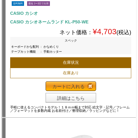
送料無料
最短 1〜3日で出荷
CASIO カシオ
CASIO カシオネームランド KL-P50-WE
¥4,703
ネット価格：
(税込)
スペック
キーボードかな配列
:
かなめくり
テープカット機能
:
手動カッター
在庫状況
在庫あり
カートに入れる
詳細はこちら
手軽に使えるコンパクトモデル！１８ｍｍ幅まで対応 絵文字・記号／フレーム
／フォーマットを多数内蔵 お名前付け／整理収納／ラッピングなどに！