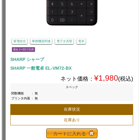
家電総合
事務機器関連
電子文具類
電卓
最短 1〜3日で出荷
SHARP シャープ
SHARP 一般電卓 EL-VM72-BX
¥1,980
ネット価格：
(税込)
スペック
関数機能
:
無
プリンタ内蔵
:
無
在庫状況
在庫あり
カートに入れる