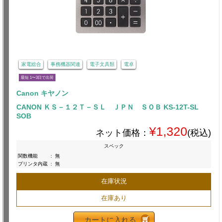
家電総合
事務機器関連
電子文具類
電卓
最短 1〜3日で出荷
Canon キヤノン
CANON ＫＳ－１２Ｔ－ＳＬ ＪＰＮ ＳＯＢ KS-12T-SL
SOB
¥1,320
ネット価格：
(税込)
スペック
関数機能
:
無
プリンタ内蔵
:
無
在庫状況
在庫あり
カートに入れる