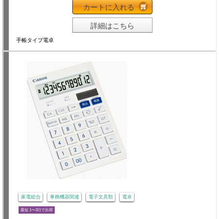
カートに入れる
詳細はこちら
手帳タイプ電卓
家電総合
事務機器関連
電子文具類
電卓
最短 1〜3日で出荷