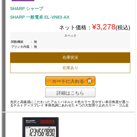
SHARP シャープ
SHARP 一般電卓 EL-VN83-AX
¥3,278
ネット価格：
(税込)
スペック
関数機能
:
無
プリンタ内蔵
:
無
在庫状況
在庫あり
カートに入れる
詳細はこちら
光沢と高級感にこだわったアルミパネルと４色カラー 見やすい表示角度が選べ
るチルトディスプレイ 本体色調にあわせた４つの大型滑り止めカラー・ゴム足