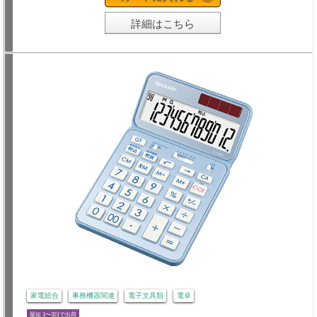
詳細はこちら
家電総合
事務機器関連
電子文具類
電卓
最短 1〜3日で出荷