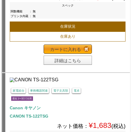
スペック
関数機能
:
無
プリンタ内蔵
:
無
在庫状況
在庫あり
カートに入れる
詳細はこちら
家電総合
事務機器関連
電子文具類
電卓
最短 1〜3日で出荷
Canon キヤノン
CANON TS-122TSG
¥1,683
ネット価格：
(税込)