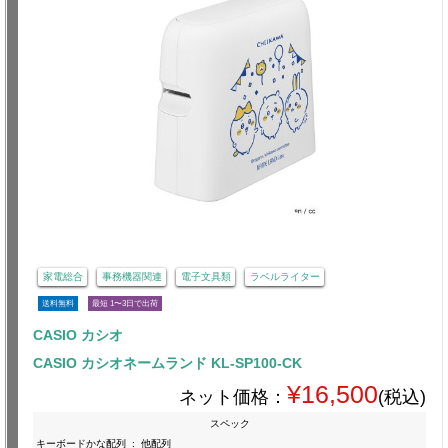
家電総合
事務機器関連
電子文具類
ラベルライター
送料無料
最短 1〜3日で出荷
CASIO カシオ
CASIO カシオネームランド KL-SP100-CK
¥16,500
ネット価格：
(税込)
スペック
キーボードかな配列
:
他配列