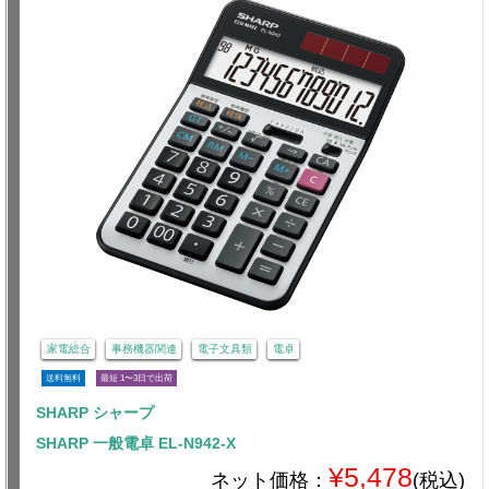
家電総合
事務機器関連
電子文具類
電卓
送料無料
最短 1〜3日で出荷
SHARP シャープ
SHARP 一般電卓 EL-N942-X
¥5,478
ネット価格：
(税込)