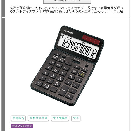
光沢と高級感にこだわったアルミパネルと４色カラー 見やすい表示角度が選べ
るチルトディスプレイ 本体色調にあわせた４つの大型滑り止めカラー・ゴム足
家電総合
事務機器関連
電子文具類
電卓
最短 1〜3日で出荷