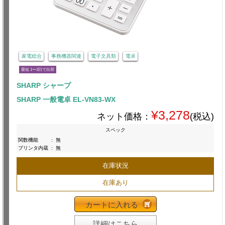
家電総合
事務機器関連
電子文具類
電卓
最短 1〜3日で出荷
SHARP シャープ
SHARP 一般電卓 EL-VN83-WX
¥3,278
ネット価格：
(税込)
スペック
関数機能
:
無
プリンタ内蔵
:
無
在庫状況
在庫あり
カートに入れる
詳細はこちら