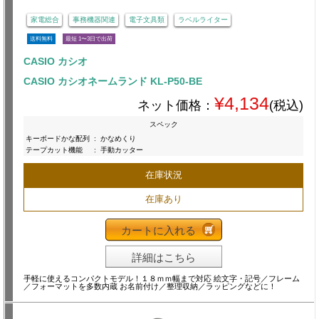
家電総合
事務機器関連
電子文具類
ラベルライター
送料無料
最短 1〜3日で出荷
CASIO カシオ
CASIO カシオネームランド KL-P50-BE
¥4,134
ネット価格：
(税込)
スペック
キーボードかな配列
:
かなめくり
テープカット機能
:
手動カッター
在庫状況
在庫あり
カートに入れる
詳細はこちら
手軽に使えるコンパクトモデル！１８ｍｍ幅まで対応 絵文字・記号／フレーム
／フォーマットを多数内蔵 お名前付け／整理収納／ラッピングなどに！