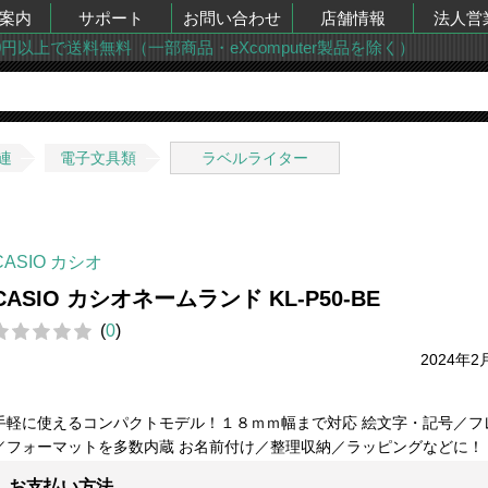
案内
サポート
お問い合わせ
店舗情報
法人営
00円以上で送料無料（一部商品・eXcomputer製品を除く）
連
電子文具類
ラベルライター
CASIO カシオ
CASIO カシオネームランド KL-P50-BE
(
0
)
2024年2
手軽に使えるコンパクトモデル！１８ｍｍ幅まで対応 絵文字・記号／フ
／フォーマットを多数内蔵 お名前付け／整理収納／ラッピングなどに！
お支払い方法