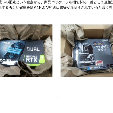
境への配慮という観点から、商品パッケージを梱包材の一部として直接
生する著しい破損を除き)および発送伝票等が直貼りされていると言う