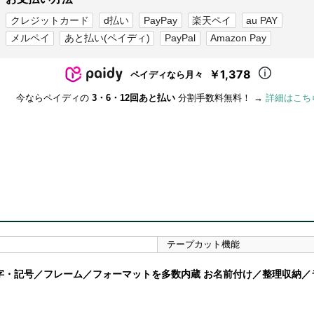
クレジットカード
d払い
PayPay
楽天ペイ
au PAY
メルペイ
あと払い(ペイディ)
PayPal
Amazon Pay
￥1,378
ペイディなら月々
今ならペイディの
3・6・12回あと払い
分割手数料無料！ →
詳細はこち
り
テープカット機能
字・記号／フレーム／フォーマットを多数内蔵 お名前付け／整理収納／