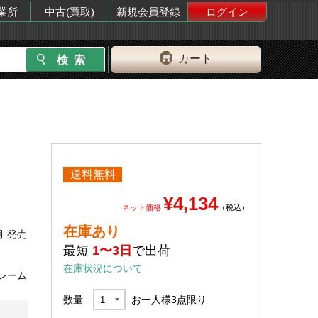
業所
中古(買取)
新規会員登録
ログイン
カート
送料無料
¥4,134
ネット価格
（税込）
在庫あり
月 発売
最短
1〜3日
で出荷
在庫状況について
レーム
数量
お一人様
3
点限り