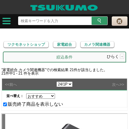
ツクモネットショップ
家電総合
カメラ関連機器
ツクモネットショップ
家電総合
カメラ関連機器
ひらく
+
絞込条件
“
家電総合,カメラ関連機器
”での検索結果
21
件が該当しました。
21
件中
1 - 21
件を表示
<<
>>
前へ
次へ
並べ替え：
販売終了商品を表示しない