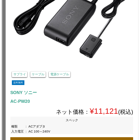
サプライ
ケーブル
電源ケーブル
送料無料
SONY ソニー
AC-PW20
¥11,121
ネット価格：
(税込)
スペック
種類
:
ACアダプタ
入力電圧
:
AC 100～240V