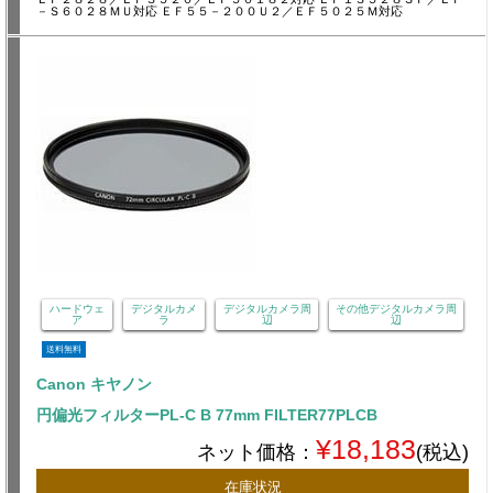
－Ｓ６０２８ＭＵ対応 ＥＦ５５－２００Ｕ２／ＥＦ５０２５Ｍ対応
ハードウェ
デジタルカメ
デジタルカメラ周
その他デジタルカメラ周
ア
ラ
辺
辺
送料無料
Canon キヤノン
円偏光フィルターPL-C B 77mm FILTER77PLCB
¥18,183
ネット価格：
(税込)
在庫状況