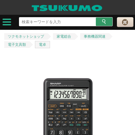
ツクモネットショップ
家電総合
事務機器関連
電子文具類
電卓