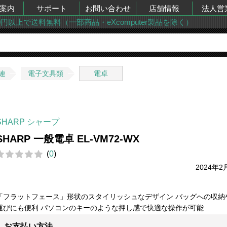
案内
サポート
お問い合わせ
店舗情報
法人営
00円以上で送料無料（一部商品・eXcomputer製品を除く）
連
電子文具類
電卓
SHARP シャープ
SHARP 一般電卓 EL-VM72-WX
(
0
)
2024年2
「フラットフェース」形状のスタイリッシュなデザイン バッグへの収納
運びにも便利 パソコンのキーのような押し感で快適な操作が可能
お支払い方法