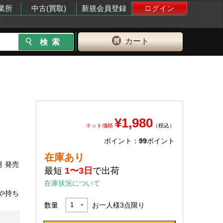
業所
中古(買取)
新規会員登録
ログイン
カート
¥1,980
ネット価格
（税込）
ポイント：
99
ポイント
在庫あり
月 発売
最短
1〜3日
で出荷
在庫状況について
や持ち
数量
お一人様
3
点限り