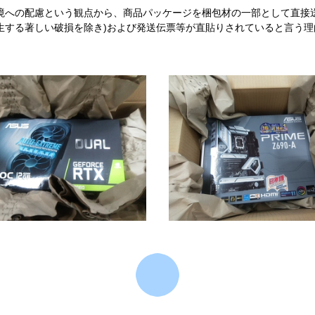
境への配慮という観点から、商品パッケージを梱包材の一部として直接
生する著しい破損を除き)および発送伝票等が直貼りされていると言う