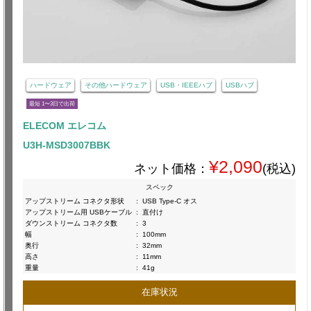
ハードウェア
その他ハードウェア
USB・IEEEハブ
USBハブ
最短 1〜3日で出荷
ELECOM エレコム
U3H-MSD3007BBK
¥2,090
ネット価格：
(税込)
スペック
アップストリーム コネクタ形状
:
USB Type-C オス
アップストリーム用 USBケーブル
:
直付け
ダウンストリーム コネクタ数
:
3
幅
:
100mm
奥行
:
32mm
高さ
:
11mm
重量
:
41g
在庫状況