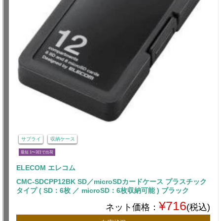
サプライ
収納ケース
最短 1〜3日で出荷
ELECOM エレコム
CMC-SDCPP12BK SD／microSDカードケース プラスチック
タイプ ( SD：6枚 ／ microSD：6枚収納可能 ) ブラック
¥716
ネット価格：
(税込)