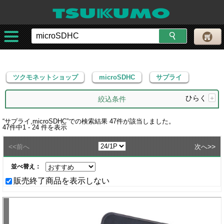
ツクモネットショップ
microSDHC
サプライ
ツクモネットショップ
microSDHC
サプライ
ひらく
+
絞込条件
“
サプライ,microSDHC
”での検索結果
47
件が該当しました。
47
件中
1 - 24
件を表示
<<
>>
前へ
次へ
並べ替え：
販売終了商品を表示しない