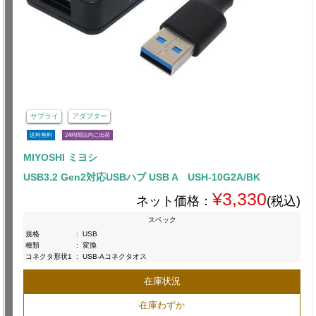
サプライ
アダプター
送料無料
24時間以内に出荷
MIYOSHI ミヨシ
USB3.2 Gen2対応USBハブ USB A USH-10G2A/BK
¥3,330
ネット価格：
(税込)
スペック
規格
:
USB
種類
:
変換
コネクタ形状1
:
USB-Aコネクタオス
在庫状況
在庫わずか