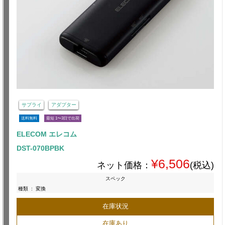
サプライ
アダプター
送料無料
最短 1〜3日で出荷
ELECOM エレコム
DST-070BPBK
¥6,506
ネット価格：
(税込)
スペック
種類
:
変換
在庫状況
在庫あり