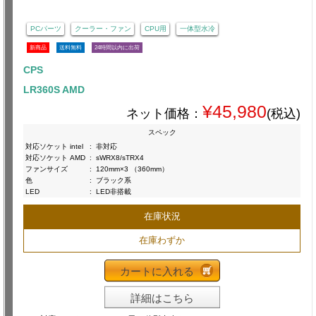
PCパーツ
クーラー・ファン
CPU用
一体型水冷
新商品
送料無料
24時間以内に出荷
CPS
LR360S AMD
¥45,980
ネット価格：
(税込)
スペック
対応ソケット intel
:
非対応
対応ソケット AMD
:
sWRX8/sTRX4
ファンサイズ
:
120mm×3 （360mm）
色
:
ブラック系
LED
:
LED非搭載
在庫状況
在庫わずか
カートに入れる
詳細はこちら