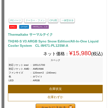
PCパーツ
クーラー・ファン
CPU用
一体型水冷
新商品
送料無料
24時間以内に出荷
Thermaltake サーマルテイク
TH240-S V3 ARGB Sync Snow Edition/All-In-One Liquid
Cooler System CL-W471-PL12SW-A
¥15,980
ネット価格：
(税込)
スペック
対応ソケット intel
:
1851/1700
対応ソケット AMD
:
AM5/AM4
ファンサイズ
:
120mm×2 （240mm）
色
:
ホワイト
LED
:
ARGB
在庫状況
在庫わずか
カートに入れる