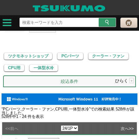
ツクモネットショップ
PCパーツ
クーラー・ファン
CPU用
一体型水冷
ツクモネットショップ
PCパーツ
クーラー・ファン
CPU用
一体型水冷
ひらく
+
絞込条件
“
PCパーツ,クーラー・ファン,CPU用,一体型水冷
”での検索結果
528
件が該
当しました。
528
件中
1 - 24
件を表示
<<
>>
前へ
次へ