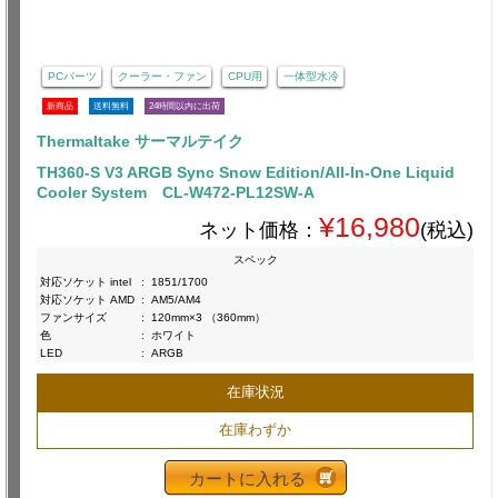
PCパーツ
クーラー・ファン
CPU用
一体型水冷
新商品
送料無料
24時間以内に出荷
Thermaltake サーマルテイク
TH360-S V3 ARGB Sync Snow Edition/All-In-One Liquid
Cooler System CL-W472-PL12SW-A
¥16,980
ネット価格：
(税込)
スペック
対応ソケット intel
:
1851/1700
対応ソケット AMD
:
AM5/AM4
ファンサイズ
:
120mm×3 （360mm）
色
:
ホワイト
LED
:
ARGB
在庫状況
在庫わずか
カートに入れる