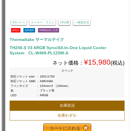
PCパーツ
クーラー・ファン
CPU用
一体型水冷
新商品
送料無料
24時間以内に出荷
Thermaltake サーマルテイク
TH240-S V3 ARGB Sync/All-In-One Liquid Cooler
System CL-W469-PL12SW-A
¥15,980
ネット価格：
(税込)
スペック
対応ソケット intel
:
1851/1700
対応ソケット AMD
:
AM5/AM4
ファンサイズ
:
120mm×2 （240mm）
色
:
ブラック系
LED
:
ARGB
在庫状況
在庫わずか
カートに入れる