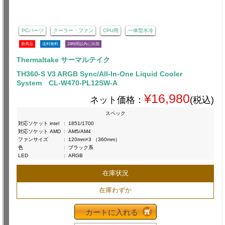
PCパーツ
クーラー・ファン
CPU用
一体型水冷
新商品
送料無料
24時間以内に出荷
Thermaltake サーマルテイク
TH360-S V3 ARGB Sync/All-In-One Liquid Cooler
System CL-W470-PL12SW-A
¥16,980
ネット価格：
(税込)
スペック
対応ソケット intel
:
1851/1700
対応ソケット AMD
:
AM5/AM4
ファンサイズ
:
120mm×3 （360mm）
色
:
ブラック系
LED
:
ARGB
在庫状況
在庫わずか
カートに入れる