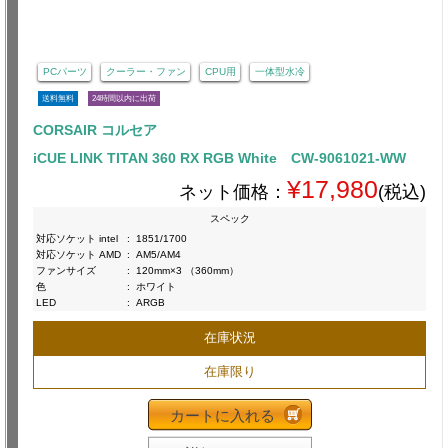
PCパーツ
クーラー・ファン
CPU用
一体型水冷
送料無料
24時間以内に出荷
CORSAIR コルセア
iCUE LINK TITAN 360 RX RGB White CW-9061021-WW
¥17,980
ネット価格：
(税込)
スペック
対応ソケット intel
:
1851/1700
対応ソケット AMD
:
AM5/AM4
ファンサイズ
:
120mm×3 （360mm）
色
:
ホワイト
LED
:
ARGB
在庫状況
在庫限り
カートに入れる