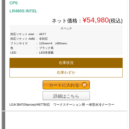
CPS
LR480S INTEL
¥54,980
ネット価格：
(税込)
スペック
対応ソケット intel
:
4677
対応ソケット AMD
:
非対応
ファンサイズ
:
120mm×4 （480mm）
色
:
ブラック系
LED
:
LED非搭載
在庫状況
在庫わずか
カートに入れる
詳細はこちら
LGA 3647(Narrow)/4677対応 ワークステーション用 一体型水冷クーラー