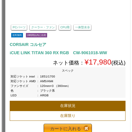
PCパーツ
クーラー・ファン
CPU用
一体型水冷
送料無料
24時間以内に出荷
CORSAIR コルセア
iCUE LINK TITAN 360 RX RGB CW-9061018-WW
¥17,980
ネット価格：
(税込)
スペック
対応ソケット intel
:
1851/1700
対応ソケット AMD
:
AM5/AM4
ファンサイズ
:
120mm×3 （360mm）
色
:
ブラック系
LED
:
ARGB
在庫状況
在庫限り
カートに入れる