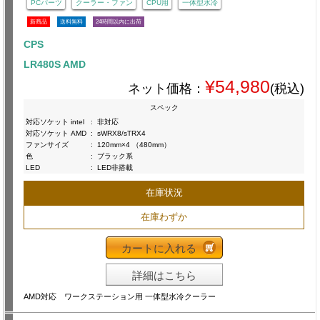
PCパーツ
クーラー・ファン
CPU用
一体型水冷
新商品
送料無料
24時間以内に出荷
CPS
LR480S AMD
¥54,980
ネット価格：
(税込)
スペック
対応ソケット intel
:
非対応
対応ソケット AMD
:
sWRX8/sTRX4
ファンサイズ
:
120mm×4 （480mm）
色
:
ブラック系
LED
:
LED非搭載
在庫状況
在庫わずか
カートに入れる
詳細はこちら
AMD対応 ワークステーション用 一体型水冷クーラー