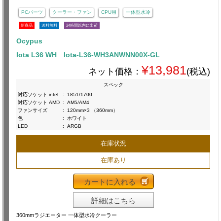
PCパーツ
クーラー・ファン
CPU用
一体型水冷
新商品
送料無料
24時間以内に出荷
Ocypus
Iota L36 WH Iota-L36-WH3ANWNN00X-GL
¥13,981
ネット価格：
(税込)
スペック
対応ソケット intel
:
1851/1700
対応ソケット AMD
:
AM5/AM4
ファンサイズ
:
120mm×3 （360mm）
色
:
ホワイト
LED
:
ARGB
在庫状況
在庫あり
カートに入れる
詳細はこちら
360mmラジエーター 一体型水冷クーラー