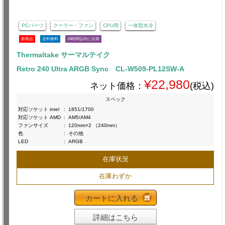
PCパーツ
クーラー・ファン
CPU用
一体型水冷
新商品
送料無料
24時間以内に出荷
Thermaltake サーマルテイク
Retro 240 Ultra ARGB Sync CL-W509-PL12SW-A
¥22,980
ネット価格：
(税込)
スペック
対応ソケット intel
:
1851/1700
対応ソケット AMD
:
AM5/AM4
ファンサイズ
:
120mm×2 （240mm）
色
:
その他
LED
:
ARGB
在庫状況
在庫わずか
カートに入れる
詳細はこちら