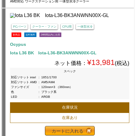
AMD対応 ワークステーション用 一体型水冷クーラー
PCパーツ
クーラー・ファン
CPU用
一体型水冷
新商品
送料無料
24時間以内に出荷
Ocypus
Iota L36 BK Iota-L36-BK3ANWNN00X-GL
¥13,981
ネット価格：
(税込)
スペック
対応ソケット intel
:
1851/1700
対応ソケット AMD
:
AM5/AM4
ファンサイズ
:
120mm×3 （360mm）
色
:
ブラック系
LED
:
ARGB
在庫状況
在庫あり
カートに入れる