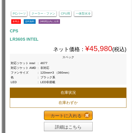
PCパーツ
クーラー・ファン
CPU用
一体型水冷
新商品
送料無料
24時間以内に出荷
CPS
LR360S INTEL
¥45,980
ネット価格：
(税込)
スペック
対応ソケット intel
:
4677
対応ソケット AMD
:
非対応
ファンサイズ
:
120mm×3 （360mm）
色
:
ブラック系
LED
:
LED非搭載
在庫状況
在庫わずか
カートに入れる
詳細はこちら