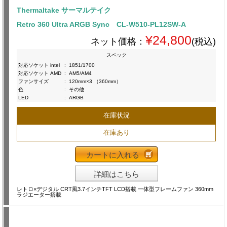
Thermaltake サーマルテイク
Retro 360 Ultra ARGB Sync CL-W510-PL12SW-A
¥24,800
ネット価格：
(税込)
スペック
対応ソケット intel
:
1851/1700
対応ソケット AMD
:
AM5/AM4
ファンサイズ
:
120mm×3 （360mm）
色
:
その他
LED
:
ARGB
在庫状況
在庫あり
カートに入れる
詳細はこちら
レトロ×デジタル CRT風3.7インチTFT LCD搭載 一体型フレームファン 360mm
ラジエーター搭載