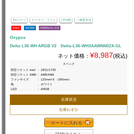
PCパーツ
クーラー・ファン
CPU用
一体型水冷
新商品
送料無料
24時間以内に出荷
Ocypus
Delta L36 WH ARGB V2 Delta-L36-WH3AAWNN02X-GL
¥8,987
ネット価格：
(税込)
スペック
対応ソケット intel
:
1851/1700
対応ソケット AMD
:
AM5/AM4
ファンサイズ
:
120mm×3 （360mm）
色
:
ホワイト
LED
:
ARGB
在庫状況
在庫わずか
カートに入れる