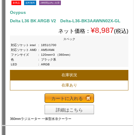
新商品
送料無料
24時間以内に出荷
Ocypus
Delta L36 BK ARGB V2 Delta-L36-BK3AAWNN02X-GL
¥8,987
ネット価格：
(税込)
スペック
対応ソケット intel
:
1851/1700
対応ソケット AMD
:
AM5/AM4
ファンサイズ
:
120mm×3 （360mm）
色
:
ブラック系
LED
:
ARGB
在庫状況
在庫あり
カートに入れる
詳細はこちら
360mmラジエーター 一体型水冷クーラー