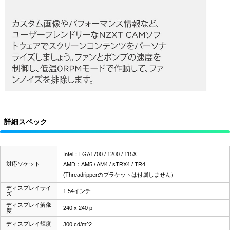
詳細スペック
Intel：LGA1700 / 1200 / 115X
対応ソケット
AMD：AM5 / AM4 / sTRX4 / TR4
(Threadripperのブラケットは付属しません）
ディスプレイサイ
1.54インチ
ズ
ディスプレイ解像
240 x 240 p
度
ディスプレイ輝度
300 cd/m^2