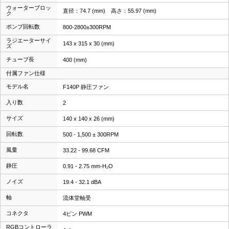
ウォーターブロッ
直径：74.7 (mm) 高さ：55.97 (mm)
ク
ポンプ回転数
800-2800±300RPM
ラジエーターサイ
143 x 315 x 30 (mm)
ズ
チューブ長
400 (mm)
付属ファン仕様
モデル名
F140P 静圧ファン
入り数
2
サイズ
140 x 140 x 26 (mm)
回転数
500 - 1,500 ± 300RPM
風量
33.22 - 99.68 CFM
静圧
0.91 - 2.75 mm-H₂O
ノイズ
19.4 - 32.1 dBA
軸
流体堂軸受
コネクタ
4ピン PWM
RGBコントローラ