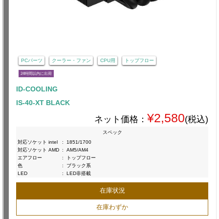
PCパーツ
クーラー・ファン
CPU用
トップフロー
24時間以内に出荷
ID-COOLING
IS-40-XT BLACK
¥2,580
ネット価格：
(税込)
スペック
対応ソケット intel
:
1851/1700
対応ソケット AMD
:
AM5/AM4
エアフロー
:
トップフロー
色
:
ブラック系
LED
:
LED非搭載
在庫状況
在庫わずか