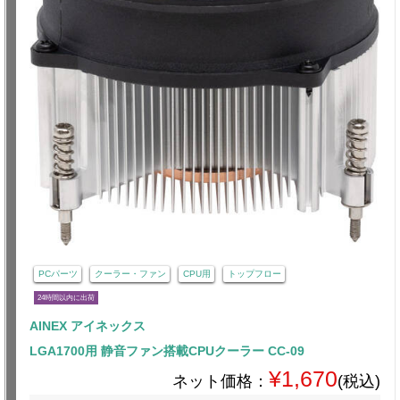
PCパーツ
クーラー・ファン
CPU用
トップフロー
24時間以内に出荷
AINEX アイネックス
LGA1700用 静音ファン搭載CPUクーラー CC-09
¥1,670
ネット価格：
(税込)