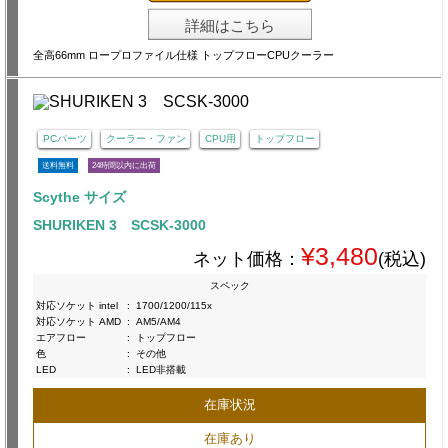
詳細はこちら
全高66mm ロープロファイル仕様 トップフローCPUクーラー
PCパーツ
クーラー・ファン
CPU用
トップフロー
送料無料
24時間以内に出荷
Scythe サイズ
SHURIKEN 3 SCSK-3000
¥3,480
ネット価格：
(税込)
スペック
対応ソケット intel
:
1700/1200/115x
対応ソケット AMD
:
AM5/AM4
エアフロー
:
トップフロー
色
:
その他
LED
:
LED非搭載
在庫状況
在庫あり