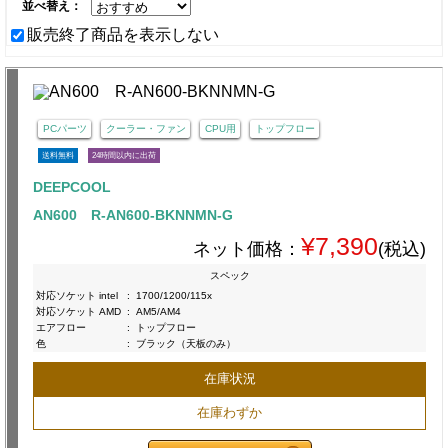
並べ替え：
販売終了商品を表示しない
PCパーツ
クーラー・ファン
CPU用
トップフロー
送料無料
24時間以内に出荷
DEEPCOOL
AN600 R-AN600-BKNNMN-G
¥7,390
ネット価格：
(税込)
スペック
対応ソケット intel
:
1700/1200/115x
対応ソケット AMD
:
AM5/AM4
エアフロー
:
トップフロー
色
:
ブラック（天板のみ）
在庫状況
在庫わずか