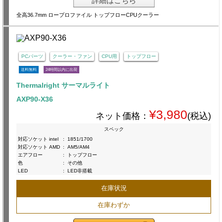
詳細はこちら
全高36.7mm ロープロファイル トップフローCPUクーラー
PCパーツ
クーラー・ファン
CPU用
トップフロー
送料無料
24時間以内に出荷
Thermalright サーマルライト
AXP90-X36
¥3,980
ネット価格：
(税込)
スペック
対応ソケット intel
:
1851/1700
対応ソケット AMD
:
AM5/AM4
エアフロー
:
トップフロー
色
:
その他
LED
:
LED非搭載
在庫状況
在庫わずか