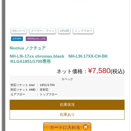
PCパーツ
クーラー・ファン
CPU用
トップフロー
送料無料
24時間以内に出荷
Noctua ノクチュア
NH-L9i-17xx chromax.black NH-L9I-17XX-CH-BK
※LGA1851/1700専用
¥7,580
ネット価格：
(税込)
スペック
対応ソケット intel
:
1851/1700
対応ソケット AMD
:
非対応
エアフロー
:
トップフロー
在庫状況
在庫あり
カートに入れる