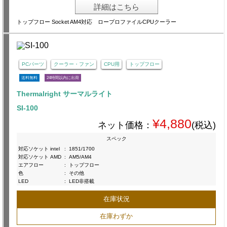
詳細はこちら
トップフロー Socket AM4対応 ロープロファイルCPUクーラー
PCパーツ
クーラー・ファン
CPU用
トップフロー
送料無料
24時間以内に出荷
Thermalright サーマルライト
SI-100
¥4,880
ネット価格：
(税込)
スペック
対応ソケット intel
:
1851/1700
対応ソケット AMD
:
AM5/AM4
エアフロー
:
トップフロー
色
:
その他
LED
:
LED非搭載
在庫状況
在庫わずか