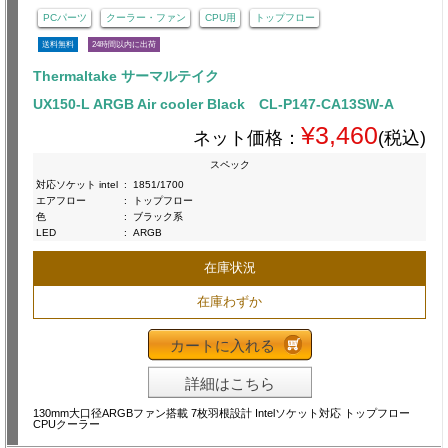
PCパーツ
クーラー・ファン
CPU用
トップフロー
送料無料
24時間以内に出荷
Thermaltake サーマルテイク
UX150-L ARGB Air cooler Black CL-P147-CA13SW-A
¥3,460
ネット価格：
(税込)
スペック
対応ソケット intel
:
1851/1700
エアフロー
:
トップフロー
色
:
ブラック系
LED
:
ARGB
在庫状況
在庫わずか
カートに入れる
詳細はこちら
130mm大口径ARGBファン搭載 7枚羽根設計 Intelソケット対応 トップフロー
CPUクーラー