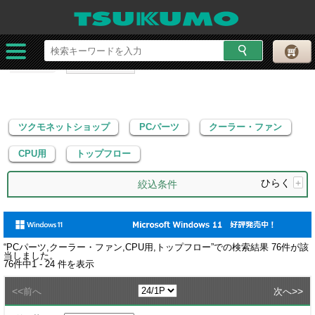
ツクモネットショップ
PCパーツ
クーラー・ファン
CPU用
トップフロー
ツクモネットショップ
PCパーツ
クーラー・ファン
CPU用
トップフロー
ひらく
+
絞込条件
“
PCパーツ,クーラー・ファン,CPU用,トップフロー
”での検索結果
76
件が該
当しました。
76
件中
1 - 24
件を表示
<<
>>
前へ
次へ