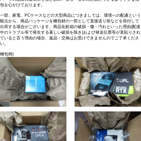
包を心がけております。
一部、家電、PCケースなどの大型商品につきましては、環境への配慮という
観点から、商品パッケージを梱包材の一部として直接送り状などを添付して
出荷する場合がございます。商品化粧箱の破損・傷・汚れといった理由(配達
中のトラブル等で発生する著しい破損を除き)および発送伝票等が直貼りされ
ていると言う理由の場合、返品・交換はお受けできませんのでご了承くださ
い。
梱包例)