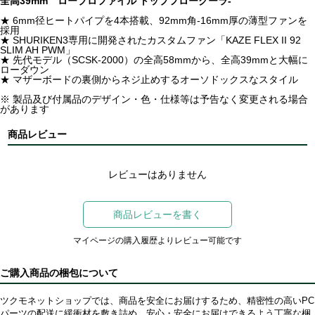
全高39mm ロープロファイル トップフロークーラ-
★ 6mm径ヒートパイプを4本搭載、92mm角-16mm厚の薄型ファンを
採用
★ SHURIKEN3専用に開発されたカスタムファン「KAZE FLEX II 92
SLIM AH PWM」
★ 先代モデル（SCSK-2000）の全高58mmから、全高39mmと大幅に
ローダウン
★ マザーボードの裏側からネジ止めするオーソドックスなスタイル
※ 製品及び付属品のデザイン・色・仕様等は予告なく変更される場合
があります
商品レビュー
レビューはありません
商品レビューを書く
マイページの購入履歴よりレビュー可能です
ご購入商品の梱包について
ツクモネットショップでは、商品を安全にお届けするため、精密性の高いPC
パーツの配送に緩衝材を敷き詰め、安心・安全にお届けできるよう丁寧な梱