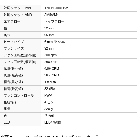
対応ソケット intel
1700/1200/115x
対応ソケット AMD
AM5/AM4
エアフロー
トップフロー
幅
92 mm
奥行
95 mm
ヒートパイプ
6 mm 径 ×4本
ファンサイズ
92 mm
ファン回転数(最小値)
300 rpm
ファン回転数(最高値)
2500 rpm
風量(最小値)
4.96 CFM
風量(最高値)
36.4 CFM
騒音(最小値)
1.8 dBA
騒音(最高値)
32 dBA
ファンコントロール
PWM
接続端子
4 ピン
重量
320 g
色
その他
LED
LED非搭載