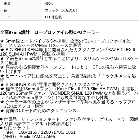
重量
480 g
色
ブラック（天板のみ）
LED
LED非搭載
全高67mm設計 ロープロファイル型CPUクーラー
★ 6mm径ヒートパイプを5本採用、全高の低いロープロファイル設
計、スリムケースやMini-ITXケースに最適
★ BIG SHURIKEN4専用に開発されたカスタムファン「KAZE FLEX II
120 SLIM AH PWM」搭載 を採用
★ 全高を67mmの設計とすることにより、スリムケースやMini-ITXケー
スに最適
★ 厚みのある銅製受熱ベースプレートにより、CPUの発熱を確実に吸
い上げます
★ ヒートパイプには酸化を防止し、高級感溢れる「ニッケルメッキ処
理」
★ BIG SHURIKEN4専用に開発されたカスタムファン
★ 標準では15mm厚ファン（Kaze Flex II 120 Slim AH PWM）を搭載、
120mm 25mm厚ファン（WONDER SNAIL 120 PWMなど防振ラバーパ
ッド込みの26mm厚ファン）にも換装可能なネジも付属
★ クーラー本体の上面からマザーボード方向へ風を当てるトップフロ
ー式のエアフロー構造
★ 背面I/Oポートのためのクリアランス
■ 付属品：リテンションキット、ファン取付ネジ、グリス、ヘラ、図解
入り多言語マニュアル（日本語含む）
■ 対応ソケット：
（Intel） LGA 115x / 1200 /1700/ 1851
（AMD） Socket AM4 / AM5