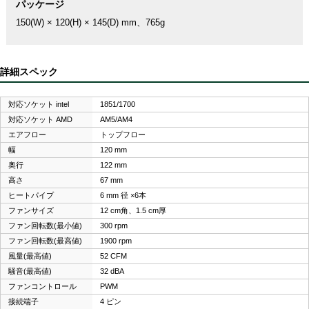
パッケージ
150(W) × 120(H) × 145(D) mm、765g
詳細スペック
対応ソケット intel
1851/1700
対応ソケット AMD
AM5/AM4
エアフロー
トップフロー
幅
120 mm
奥行
122 mm
高さ
67 mm
ヒートパイプ
6 mm 径 ×6本
ファンサイズ
12 cm角、1.5 cm厚
ファン回転数(最小値)
300 rpm
ファン回転数(最高値)
1900 rpm
風量(最高値)
52 CFM
騒音(最高値)
32 dBA
ファンコントロール
PWM
接続端子
4 ピン