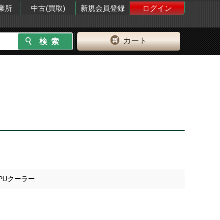
業所
中古(買取)
新規会員登録
ログイン
カート
PUクーラー