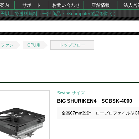
案内
サポート
お問い合わせ
店舗情報
法人営
00円以上で送料無料（一部商品・eXcomputer製品を除く）
・ファン
CPU用
トップフロー
Scythe サイズ
BIG SHURIKEN4 SCBSK-4000
全高67mm設計 ロープロファイル型C