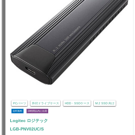
PCパーツ
外付ドライブケース
HDD・SSDケース
M.2 SSD 向け
送料無料
24時間以内に出荷
Logitec ロジテック
LGB-PNV02UC/S