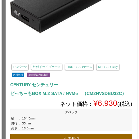
PCパーツ
外付ドライブケース
HDD・SSDケース
M.2 SSD 向け
送料無料
24時間以内に出荷
CENTURY センチュリー
どっち～もBOX M.2 SATA / NVMe （CM2NVSDBU32C）
¥6,930
ネット価格：
(税込)
スペック
幅
:
104.5mm
奥行
:
35mm
高さ
:
13.5mm