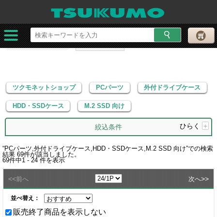
ツクモネットショップ
PCパーツ
外付ドライブケース
HDD・SSDケース
M.2 SSD 向け
ツクモネットショップ
PCパーツ
外付ドライブケース
HDD・SSDケース
M.2 SSD 向け
ひらく
+
絞込条件
“
PCパーツ,外付ドライブケース,HDD・SSDケース,M.2 SSD 向け
”での検索
結果
69
件が該当しました。
69
件中
1 - 24
件を表示
<<
>>
前へ
次へ
並べ替え：
販売終了商品を表示しない