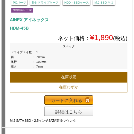
PCパーツ
外付ドライブケース
HDD・SSDケース
M.2 SSD 向け
24時間以内に出荷
AINEX アイネックス
HDM-45B
¥1,890
ネット価格：
(税込)
スペック
ドライブベイ数
:
1
幅
:
70mm
奥行
:
100mm
高さ
:
7mm
在庫状況
在庫わずか
カートに入れる
詳細はこちら
M.2 SATA SSD - 2.5インチSATA変換マウンタ