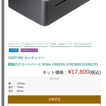
PCパーツ
外付ドライブケース
HDD・SSDケース
M.2 SSD 向け
送料無料
24時間以内に出荷
CENTURY センチュリー
裸族のクローンベース NVMe USB20G (CRCBNV2U20GCP)
¥17,800
ネット価格：
(税込)
スペック
幅
:
120mm
奥行
:
75mm
高さ
:
50mm
在庫状況