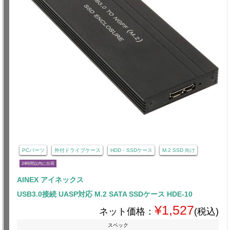
PCパーツ
外付ドライブケース
HDD・SSDケース
M.2 SSD 向け
24時間以内に出荷
AINEX アイネックス
USB3.0接続 UASP対応 M.2 SATA SSDケース HDE-10
¥1,527
ネット価格：
(税込)
スペック