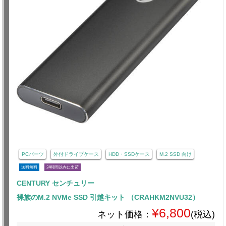
PCパーツ
外付ドライブケース
HDD・SSDケース
M.2 SSD 向け
送料無料
24時間以内に出荷
CENTURY センチュリー
裸族のM.2 NVMe SSD 引越キット （CRAHKM2NVU32）
¥6,800
ネット価格：
(税込)