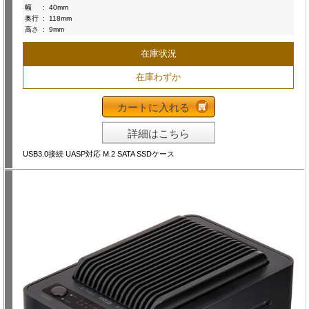
幅
:
40mm
奥行
:
118mm
高さ
:
9mm
在庫状況
在庫わずか
カートに入れる
詳細はこちら
USB3.0接続 UASP対応 M.2 SATA SSDケース