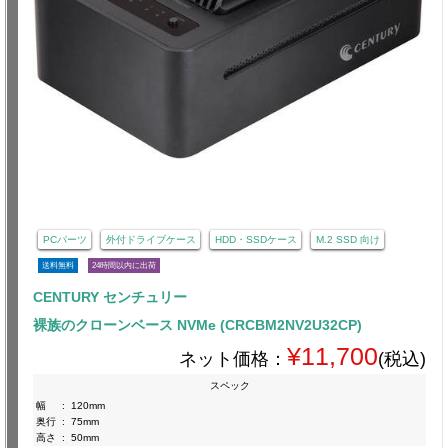
PCパーツ
外付ドライブケース
HDD・SSDケース
M.2 SSD 向け
送料無料
24時間以内に出荷
CENTURY センチュリー
裸族のクローンベース NVMe (CRCBM2NV2U32CP)
¥11,700
ネット価格：
(税込)
スペック
幅
:
120mm
奥行
:
75mm
高さ
:
50mm