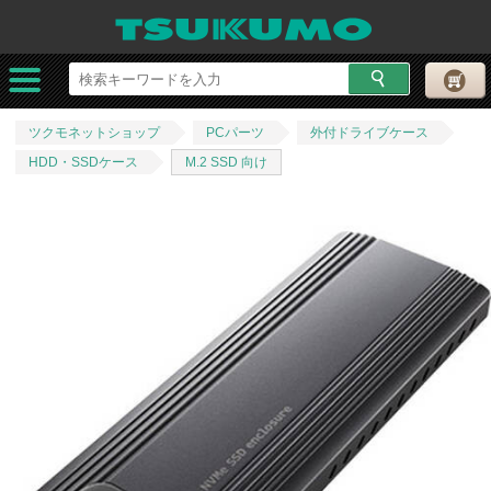
ツクモネットショップ
PCパーツ
外付ドライブケース
HDD・SSDケース
M.2 SSD 向け