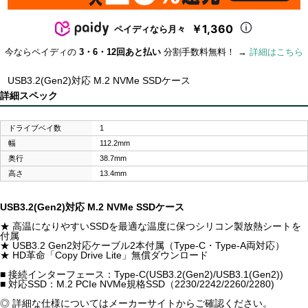
￥1,360
ペイディなら月々
今ならペイディの
3・6・12回あと払い
分割手数料無料！ →
詳細はこちら
USB3.2(Gen2)対応 M.2 NVMe SSDケース
詳細スペック
ドライブベイ数
1
幅
112.2mm
奥行
38.7mm
高さ
13.4mm
USB3.2(Gen2)対応 M.2 NVMe SSDケース
★ 高温になりやすいSSDを最適な温度に保つシリコン製放熱シートを
付属
★ USB3.2 Gen2対応ケーブル2本付属（Type-C・Type-A両対応）
★ HD革命「Copy Drive Lite」無償ダウンロード
■ 接続インターフェース：Type-C(USB3.2(Gen2)/USB3.1(Gen2))
■ 対応SSD：M.2 PCIe NVMe規格SSD（2230/2242/2260/2280)
◎ 詳細な仕様についてはメーカーサイトからご確認ください。