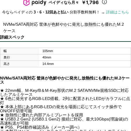
￥1,796
ペイディなら月々
今ならペイディの
3・6・12回あと払い
分割手数料無料！ →
詳細はこちら
NVMe/SATA両対応 筐体が色鮮やかに発光し放熱性にも優れたM.2
ケース
詳細スペック
幅
105mm
奥行
40mm
高さ
14.4mm
NVMe/SATA両対応 筐体が色鮮やかに発光し放熱性にも優れたM.2ケー
ス
★ 22mm幅、M-Key/B＆M-Key形状のM.2 SATA/NVMe規格SSDに対応
したアルミケース
★ 6色に発光するRGB-LED搭載、2列に配置されたLEDがカラフルに点
灯
★ 本体上部にあるRGB-LEDの発光を場面に応じてスイッチ操作で
ON/OFF切替可能
★ 放熱性に優れた内部アルミプレートを採用
★ USB3.2 Gen2 (USB3.1 Gen2) 接続に対応、最大10Gbps(理論値)の
高速転送が可能
★ PS5、PS4動作確認済み（メーカー調べ）