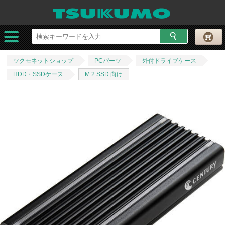
ツクモネットショップ
PCパーツ
外付ドライブケース
HDD・SSDケース
M.2 SSD 向け