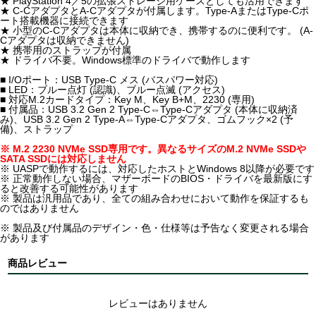
★ PlayStation 4／5の拡張ストレージ用ケースとしても活用できます
★ C-CアダプタとA-Cアダプタが付属します。Type-AまたはType-Cポ
ート搭載機器に接続できます
★ 小型のC-Cアダプタは本体に収納でき、携帯するのに便利です。 (A-
Cアダプタは収納できません)
★ 携帯用のストラップが付属
★ ドライバ不要。Windows標準のドライバで動作します
■ I/Oポート：USB Type-C メス (バスパワー対応)
■ LED：ブルー点灯 (認識)、ブルー点滅 (アクセス)
■ 対応M.2カードタイプ：Key M、Key B+M、2230 (専用)
■ 付属品：USB 3.2 Gen 2 Type-C⇔Type-Cアダプタ (本体に収納済
み)、USB 3.2 Gen 2 Type-A⇔Type-Cアダプタ、ゴムフック×2 (予
備)、ストラップ
※ M.2 2230 NVMe SSD専用です。異なるサイズのM.2 NVMe SSDや
SATA SSDには対応しません
※ UASPで動作するには、対応したホストとWindows 8以降が必要です
※ 正常動作しない場合、マザーボードのBIOS・ドライバを最新版にす
ると改善する可能性があります
※ 製品は汎用品であり、全ての組み合わせにおいて動作を保証するも
のではありません
※ 製品及び付属品のデザイン・色・仕様等は予告なく変更される場合
があります
商品レビュー
レビューはありません