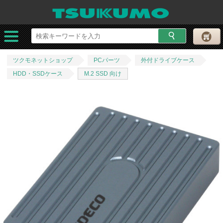
ツクモネットショップ
PCパーツ
外付ドライブケース
HDD・SSDケース
M.2 SSD 向け