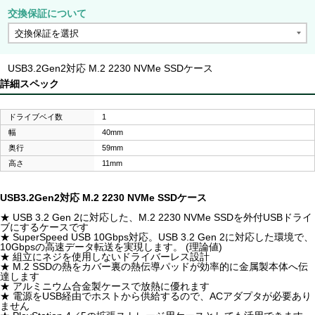
交換保証について
USB3.2Gen2対応 M.2 2230 NVMe SSDケース
詳細スペック
ドライブベイ数
1
幅
40mm
奥行
59mm
高さ
11mm
USB3.2Gen2対応 M.2 2230 NVMe SSDケース
★ USB 3.2 Gen 2に対応した、M.2 2230 NVMe SSDを外付USBドライ
ブにするケースです
★ SuperSpeed USB 10Gbps対応。USB 3.2 Gen 2に対応した環境で、
10Gbpsの高速データ転送を実現します。 (理論値)
★ 組立にネジを使用しないドライバーレス設計
★ M.2 SSDの熱をカバー裏の熱伝導パッドが効率的に金属製本体へ伝
達します
★ アルミニウム合金製ケースで放熱に優れます
★ 電源をUSB経由でホストから供給するので、ACアダプタが必要あり
ません