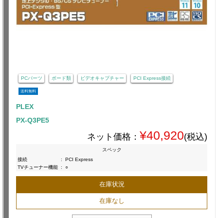
PCパーツ
ボード類
ビデオキャプチャー
PCI Express接続
送料無料
PLEX
PX-Q3PE5
¥40,920
ネット価格：
(税込)
スペック
接続
:
PCI Express
TVチューナー機能
:
○
在庫状況
在庫なし