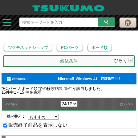
ツクモネットショップ
PCパーツ
ボード類
ツクモネットショップ
PCパーツ
ボード類
ひらく
+
絞込条件
“
PCパーツ,ボード類
”での検索結果
15
件が該当しました。
15
件中
1 - 15
件を表示
<<
>>
前へ
次へ
並べ替え：
販売終了商品を表示しない