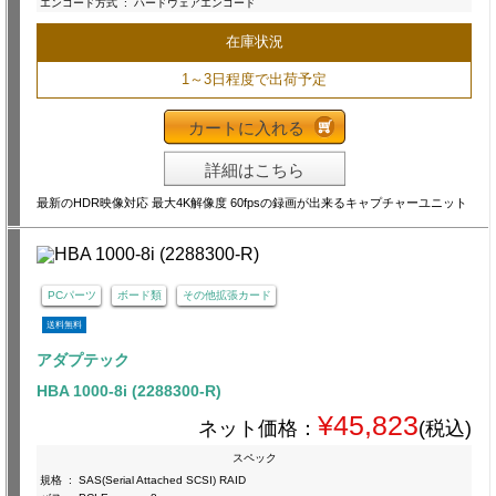
エンコード方式
:
ハードウェアエンコード
在庫状況
1～3日程度で出荷予定
カートに入れる
詳細はこちら
最新のHDR映像対応 最大4K解像度 60fpsの録画が出来るキャプチャーユニット
PCパーツ
ボード類
その他拡張カード
送料無料
アダプテック
HBA 1000-8i (2288300-R)
¥45,823
ネット価格：
(税込)
スペック
規格
:
SAS(Serial Attached SCSI) RAID