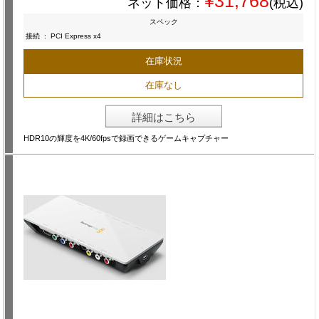
¥31,768
ネット価格：
(税込)
スペック
接続
:
PCI Express x4
在庫状況
在庫なし
詳細はこちら
HDR10の輝度を4K/60fpsで録画できるゲームキャプチャー