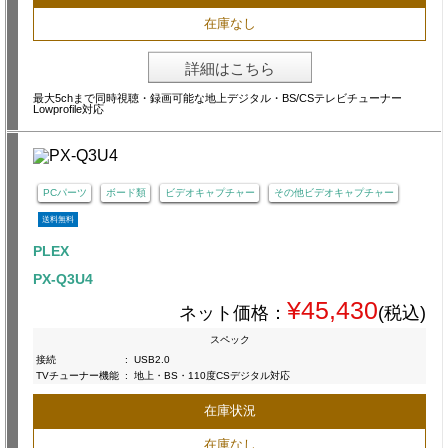
在庫なし
詳細はこちら
最大5chまで同時視聴・録画可能な地上デジタル・BS/CSテレビチューナー
Lowprofile対応
PCパーツ
ボード類
ビデオキャプチャー
その他ビデオキャプチャー
送料無料
PLEX
PX-Q3U4
¥45,430
ネット価格：
(税込)
スペック
接続
:
USB2.0
TVチューナー機能
:
地上・BS・110度CSデジタル対応
在庫状況
在庫なし