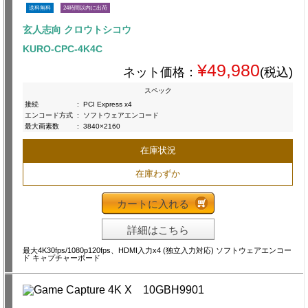
送料無料
24時間以内に出荷
玄人志向 クロウトシコウ
KURO-CPC-4K4C
¥49,980
ネット価格：
(税込)
スペック
接続
:
PCI Express x4
エンコード方式
:
ソフトウェアエンコード
最大画素数
:
3840×2160
在庫状況
在庫わずか
カートに入れる
詳細はこちら
最大4K30fps/1080p120fps、HDMI入力x4 (独立入力対応) ソフトウェアエンコー
ド キャプチャーボード