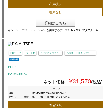
在庫状況
在庫なし
詳細はこちら
キャッシュ アクセラレーション を実現するデュアル M.2 SSD アダプターカー
ド
PCパーツ
ボード類
ビデオキャプチャー
その他ビデオキャプチャー
送料無料
PLEX
PX-MLT5PE
¥31,570
ネット価格：
(税込)
スペック
接続
:
PCI-EXPRESS＋内部USB端子
TVチューナー機能
:
地上・BS・110度CSデジタル対応
在庫状況