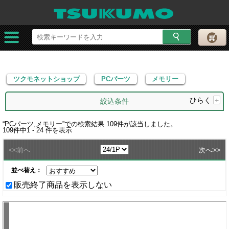
ツクモネットショップ
PCパーツ
メモリー
ツクモネットショップ
PCパーツ
メモリー
ひらく
+
絞込条件
“
PCパーツ,メモリー
”での検索結果
109
件が該当しました。
109
件中
1 - 24
件を表示
<<
>>
前へ
次へ
並べ替え：
販売終了商品を表示しない