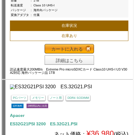
容量
:
1TB
転送速度
:
Class 10 UHS-I
パッケージ
:
海外向パッケージ
変換アダプタ
:
付属
在庫状況
在庫あり
カートに入れる
詳細はこちら
読込速度最大200MB/s Extreme Pro microSDXCカード Class10 UHS-I U3 V30
A2対応 海外パッケージ品 1TB
PCパーツ
メモリー
ノート用
DDR4 SODIMM
送料無料
24時間以内に出荷
Apacer
ES32G21PSI 3200 ES.32G21.PSI
¥36,980
ネット価格：
(税込)