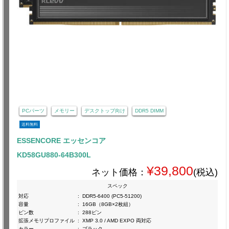
PCパーツ
メモリー
デスクトップ向け
DDR5 DIMM
送料無料
ESSENCORE エッセンコア
KD58GU880-64B300L
¥39,800
ネット価格：
(税込)
スペック
対応
:
DDR5-6400 (PC5-51200)
容量
:
16GB（8GB×2枚組）
ピン数
:
288ピン
拡張メモリプロファイル
:
XMP 3.0 / AMD EXPO 両対応
カラー
:
ブラック