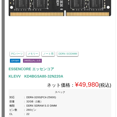
PCパーツ
メモリー
ノート用
DDR4 SODIMM
送料無料
24時間以内に出荷
ESSENCORE エッセンコア
KLEVV KD4BGSA80-32N220A
¥49,980
ネット価格：
(税込)
スペック
対応
:
DDR4-3200(PC4-25600)
容量
:
32GB（1枚）
種類
:
DDR4 SDRAM S.O DIMM
ピン数
:
260ピン
CL
:
22