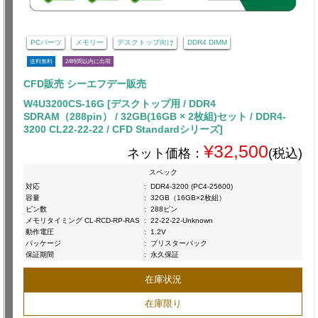
PCパーツ
メモリー
デスクトップ向け
DDR4 DIMM
送料無料
24時間以内に出荷
CFD販売 シーエフデー販売
W4U3200CS-16G [デスクトップ用 / DDR4
SDRAM（288pin） / 32GB(16GB × 2枚組)セット / DDR4-
3200 CL22-22-22 / CFD Standardシリーズ]
¥32,500
ネット価格：
(税込)
スペック
対応
:
DDR4-3200 (PC4-25600)
容量
:
32GB（16GB×2枚組）
ピン数
:
288ピン
メモリタイミング CL-RCD-RP-RAS
:
22-22-22-Unknown
動作電圧
:
1.2V
パッケージ
:
ブリスターパック
保証期間
:
永久保証
在庫状況
在庫限り