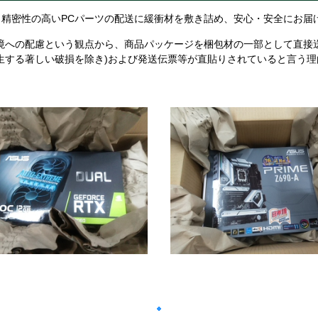
精密性の高いPCパーツの配送に緩衝材を敷き詰め、安心・安全にお届
境への配慮という観点から、商品パッケージを梱包材の一部として直接
生する著しい破損を除き)および発送伝票等が直貼りされていると言う