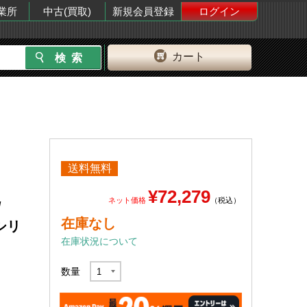
業所
中古(買取)
新規会員登録
ログイン
カート
送料無料
¥72,279
ネット価格
（税込）
/
在庫なし
5シリ
在庫状況について
数量