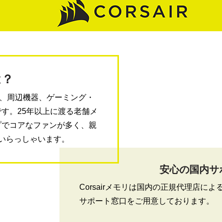
は？
ーツ、周辺機器、ゲーミング・
す。25年以上に渡る老舗メ
プでコアなファンが多く、親
いらっしゃいます。
安心の国内サ
Corsairメモリは国内の正規代理店に
サポート窓口をご用意しております。