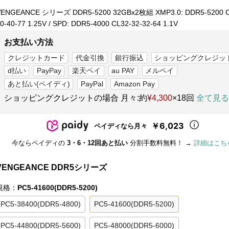
VENGEANCE シリーズ DDR5-5200 32GBx2枚組 XMP3.0: DDR5-5200 C
0-40-77 1.25V / SPD: DDR5-4000 CL32-32-32-64 1.1V
お支払い方法
クレジットカード
代金引換
銀行振込
ショッピングクレジッ
d払い
PayPay
楽天ペイ
au PAY
メルペイ
あと払い(ペイディ)
PayPal
Amazon Pay
ショッピングクレジットの場合 月々:約
¥4,300
×18回
全て見る
￥6,023
ペイディなら月々
今ならペイディの
3・6・12回あと払い
分割手数料無料！ →
詳細はこち
VENGEANCE DDR5シリーズ
規格：
PC5-41600(DDR5-5200)
PC5-38400(DDR5-4800)
PC5-41600(DDR5-5200)
PC5-44800(DDR5-5600)
PC5-48000(DDR5-6000)