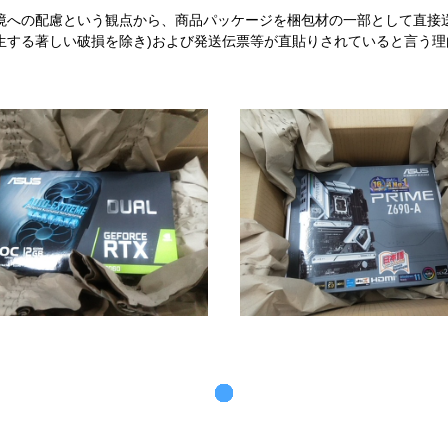
境への配慮という観点から、商品パッケージを梱包材の一部として直接
生する著しい破損を除き)および発送伝票等が直貼りされていると言う