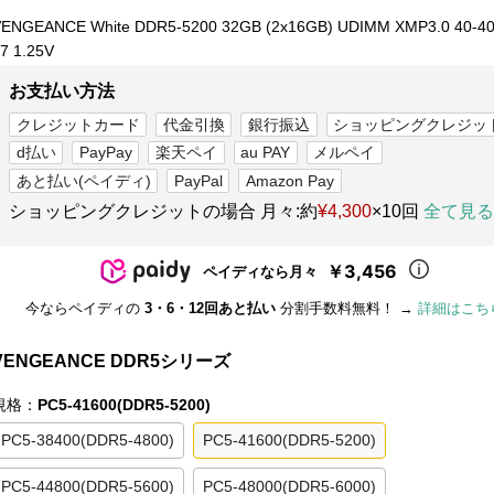
ENGEANCE White DDR5-5200 32GB (2x16GB) UDIMM XMP3.0 40-40
7 1.25V
お支払い方法
クレジットカード
代金引換
銀行振込
ショッピングクレジッ
d払い
PayPay
楽天ペイ
au PAY
メルペイ
あと払い(ペイディ)
PayPal
Amazon Pay
ショッピングクレジットの場合 月々:約
¥4,300
×10回
全て見る
￥3,456
ペイディなら月々
今ならペイディの
3・6・12回あと払い
分割手数料無料！ →
詳細はこち
VENGEANCE DDR5シリーズ
規格：
PC5-41600(DDR5-5200)
PC5-38400(DDR5-4800)
PC5-41600(DDR5-5200)
PC5-44800(DDR5-5600)
PC5-48000(DDR5-6000)