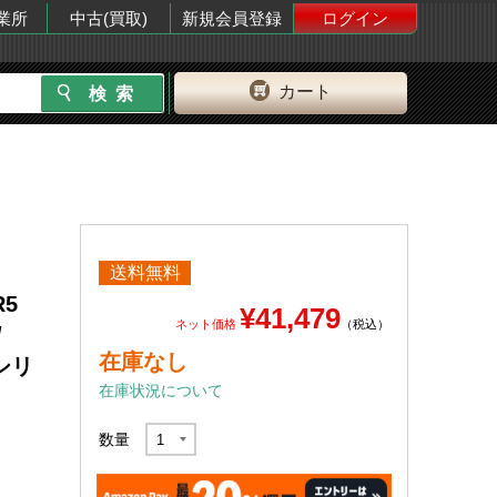
業所
中古(買取)
新規会員登録
ログイン
カート
送料無料
R5
¥41,479
ネット価格
（税込）
/
在庫なし
5シリ
在庫状況について
数量