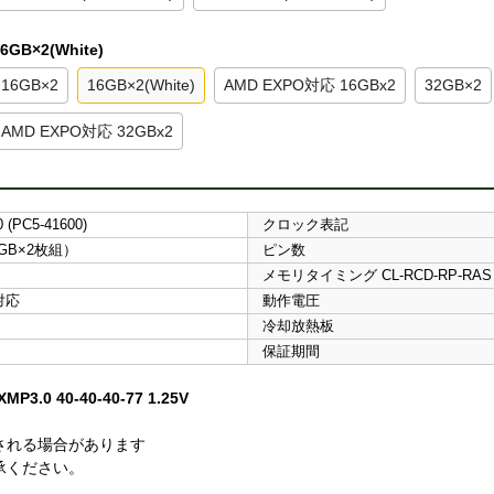
6GB×2(White)
16GB×2
16GB×2(White)
AMD EXPO対応 16GBx2
32GB×2
AMD EXPO対応 32GBx2
 (PC5-41600)
クロック表記
6GB×2枚組）
ピン数
メモリタイミング CL-RCD-RP-RAS
 対応
動作電圧
冷却放熱板
保証期間
P3.0 40-40-40-77 1.25V
される場合があります
承ください。