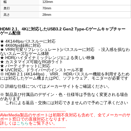
幅
120mm
奥行
70mm
高さ
28mm
HDMI 2.1、4Kに対応したUSB3.2 Gen2 Type-Cゲームキャプチャー
ゲーム配信
★ 4K144fpsパススルーに対応
★ 4K60fps録画に対応
★ VRR(可変リフレッシュレート)パススルーに対応 - 没入感を損なわ
ないスムーズなゲーム体験
★ HDR(ハイダイナミックレンジ)による美しい映像
★ カスタマイズ可能なRGBライト
★ パーティチャットに対応
★ UVC対応。ドライバーのインストール不要
※ HDMI 2.1 (4K144fps) 、VRR、 HDRパススルー機能を利用するため
には対応したゲーム機またはPC、ソフトウェア、モニターが必要です
◎ 詳細な仕様についてはメーカーサイトをご確認ください。
※ 製品及び付属品のデザイン・色・仕様等は予告なく変更される場合
があります
これによる返品・交換には対応できませんので予めご了承ください
---------------------------------------------
AVerMedia製品のサポートは初期不良対応も含めて、全てメーカーのサ
ポート窓口での直接対応となります。
詳しくは
こちら
をご覧下さい。
---------------------------------------------