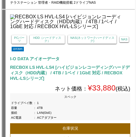
テラステーション 管理者・RAID機能搭載 2ドライブNAS
PCパー
HDD（ハードディス
NAS(ネットワークハードディス
NAS
ツ
ク）
ク)
送料無料
I-O DATA アイオーデータ
RECBOX LS HVL-LS4 [ハイビジョンレコーディングハードデ
ィスク（HDD内蔵） / 4TB / 1ベイ / 1GbE 対応 / RECBOX
HVL-LSシリーズ]
¥33,880
ネット価格：
(税込)
スペック
ドライブベイ数
:
1
容量
:
4TB
接続
:
LAN(GbE)
AC電源
:
ACアダプター
在庫状況