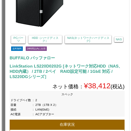
PCパー
HDD（ハードディス
NAS(ネットワークハードディス
NAS
ツ
ク）
ク)
送料無料
24時間以内に出荷
BUFFALO バッファロー
LinkStation LS220D0202G [ネットワーク対応HDD（NAS、
HDD内蔵） / 2TB / 2ベイ RAID設定可能 / 1GbE 対応 /
LS220DGシリーズ］
¥38,412
ネット価格：
(税込)
スペック
ドライブベイ数
:
2
容量
:
2TB（1TB X 2）
接続
:
LAN(GbE)
AC電源
:
ACアダプター
在庫状況