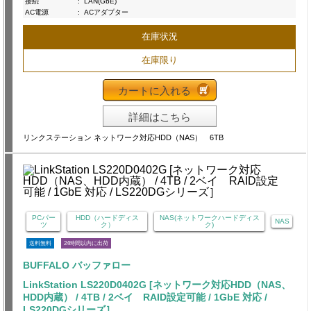
接続
:
LAN(GbE)
AC電源
:
ACアダプター
在庫状況
在庫限り
カートに入れる
詳細はこちら
リンクステーション ネットワーク対応HDD（NAS） 6TB
PCパー
HDD（ハードディス
NAS(ネットワークハードディス
NAS
ツ
ク）
ク)
送料無料
24時間以内に出荷
BUFFALO バッファロー
LinkStation LS220D0402G [ネットワーク対応HDD（NAS、
HDD内蔵） / 4TB / 2ベイ RAID設定可能 / 1GbE 対応 /
LS220DGシリーズ］