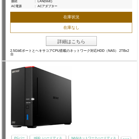
接続
:
LAN(GbE)
AC電源
:
ACアダプター
在庫状況
在庫なし
詳細はこちら
2.5GbEポートとヘキサコアCPU搭載のネットワーク対応HDD（NAS） 2TBx2
台
PCパー
HDD（ハードディス
NAS(ネットワークハードディス