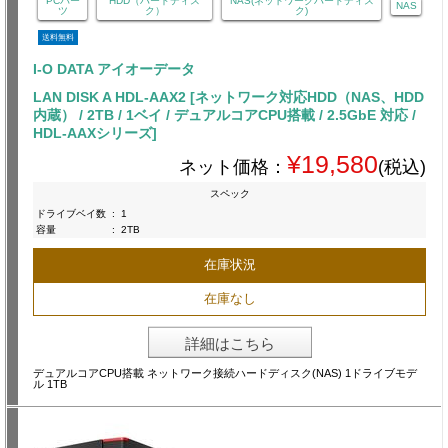
PCパー
HDD（ハードディス
NAS(ネットワークハードディス
NAS
ツ
ク）
ク)
送料無料
I-O DATA アイオーデータ
LAN DISK A HDL-AAX2 [ネットワーク対応HDD（NAS、HDD
内蔵） / 2TB / 1ベイ / デュアルコアCPU搭載 / 2.5GbE 対応 /
HDL-AAXシリーズ]
¥19,580
ネット価格：
(税込)
スペック
ドライブベイ数
:
1
容量
:
2TB
在庫状況
在庫なし
詳細はこちら
デュアルコアCPU搭載 ネットワーク接続ハードディスク(NAS) 1ドライブモデ
ル 1TB