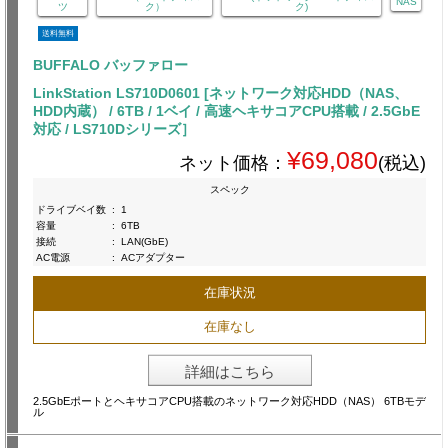
NAS
ツ
ク）
ク)
送料無料
BUFFALO バッファロー
LinkStation LS710D0601 [ネットワーク対応HDD（NAS、
HDD内蔵） / 6TB / 1ベイ / 高速ヘキサコアCPU搭載 / 2.5GbE
対応 / LS710Dシリーズ］
¥69,080
ネット価格：
(税込)
スペック
ドライブベイ数
:
1
容量
:
6TB
接続
:
LAN(GbE)
AC電源
:
ACアダプター
在庫状況
在庫なし
詳細はこちら
2.5GbEポートとヘキサコアCPU搭載のネットワーク対応HDD（NAS） 6TBモデ
ル