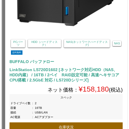
PCパー
HDD（ハードディス
NAS(ネットワークハードディス
NAS
ツ
ク）
ク)
送料無料
BUFFALO バッファロー
LinkStation LS720D1602 [ネットワーク対応HDD（NAS、
HDD内蔵） / 16TB / 2ベイ RAID設定可能 / 高速ヘキサコア
CPU搭載 / 2.5GbE 対応 / LS720Dシリーズ]
¥158,180
ネット価格：
(税込)
スペック
ドライブベイ数
:
2
容量
:
16TB
接続
:
USB/LAN
AC電源
:
ACアダプター
在庫状況