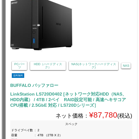
PCパー
HDD（ハードディス
NAS(ネットワークハードディス
NAS
ツ
ク）
ク)
送料無料
BUFFALO バッファロー
LinkStation LS720D0402 [ネットワーク対応HDD（NAS、
HDD内蔵） / 4TB / 2ベイ RAID設定可能 / 高速ヘキサコア
CPU搭載 / 2.5GbE 対応 / LS720Dシリーズ］
¥87,780
ネット価格：
(税込)
スペック
ドライブベイ数
:
2
容量
:
4TB （2TB X 2）