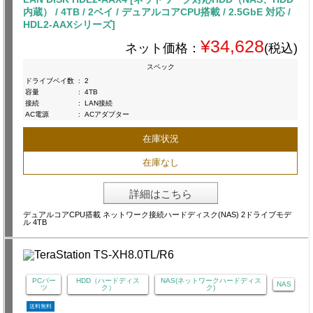
内蔵） / 4TB / 2ベイ / デュアルコアCPU搭載 / 2.5GbE 対応 /
HDL2-AAXシリーズ]
¥34,628
ネット価格：
(税込)
スペック
ドライブベイ数
:
2
容量
:
4TB
接続
:
LAN接続
AC電源
:
ACアダプター
在庫状況
在庫なし
詳細はこちら
デュアルコアCPU搭載 ネットワーク接続ハードディスク(NAS) 2ドライブモデ
ル 4TB
PCパー
HDD（ハードディス
NAS(ネットワークハードディス
NAS
ツ
ク）
ク)
送料無料