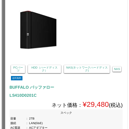
PCパー
HDD（ハードディス
NAS(ネットワークハードディス
NAS
ツ
ク）
ク)
送料無料
BUFFALO バッファロー
LS410D0201C
¥29,480
ネット価格：
(税込)
スペック
容量
:
2TB
接続
:
LAN(GbE)
AC電源
:
ACアダプター