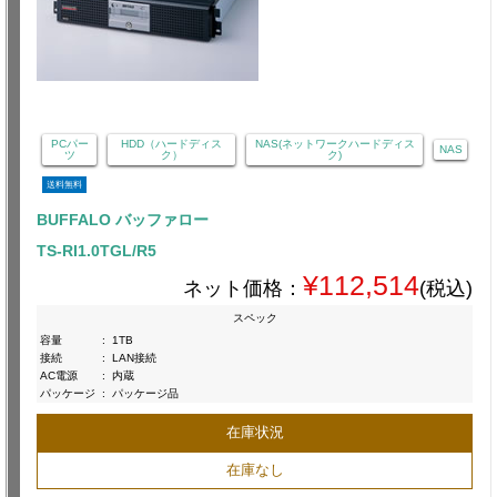
PCパー
HDD（ハードディス
NAS(ネットワークハードディス
NAS
ツ
ク）
ク)
送料無料
BUFFALO バッファロー
TS-RI1.0TGL/R5
¥112,514
ネット価格：
(税込)
スペック
容量
:
1TB
接続
:
LAN接続
AC電源
:
内蔵
パッケージ
:
パッケージ品
在庫状況
在庫なし