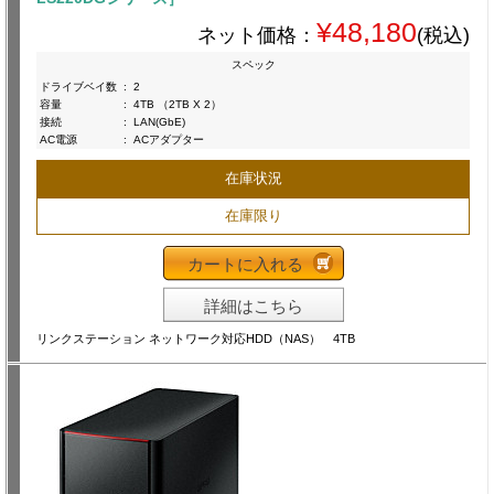
¥48,180
ネット価格：
(税込)
スペック
ドライブベイ数
:
2
容量
:
4TB （2TB X 2）
接続
:
LAN(GbE)
AC電源
:
ACアダプター
在庫状況
在庫限り
カートに入れる
詳細はこちら
リンクステーション ネットワーク対応HDD（NAS） 4TB