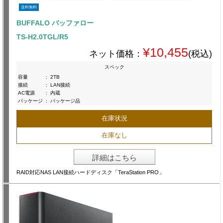
送料無料
BUFFALO バッファロー
TS-H2.0TGL/R5
¥10,455
ネット価格：
(税込)
スペック
容量
:
2TB
接続
:
LAN接続
AC電源
:
内蔵
パッケージ
:
パッケージ品
在庫状況
在庫なし
詳細はこちら
RAID対応NAS LAN接続ハードディスク「TeraStation PRO」