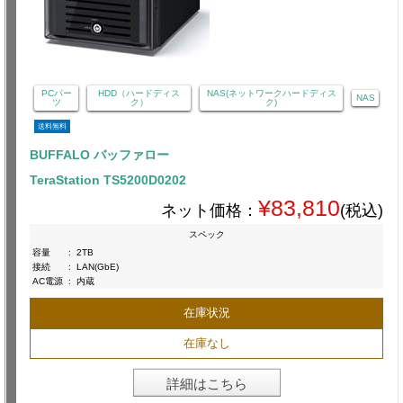
PCパー
HDD（ハードディス
NAS(ネットワークハードディス
NAS
ツ
ク）
ク)
送料無料
BUFFALO バッファロー
TeraStation TS5200D0202
¥83,810
ネット価格：
(税込)
スペック
容量
:
2TB
接続
:
LAN(GbE)
AC電源
:
内蔵
在庫状況
在庫なし
詳細はこちら