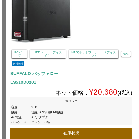
PCパー
HDD（ハードディス
NAS(ネットワークハードディス
NAS
ツ
ク）
ク)
送料無料
BUFFALO バッファロー
LS510D0201
¥20,680
ネット価格：
(税込)
スペック
容量
:
2TB
接続
:
無線LAN/有線LAN接続
AC電源
:
ACアダプター
パッケージ
:
パッケージ品
在庫状況