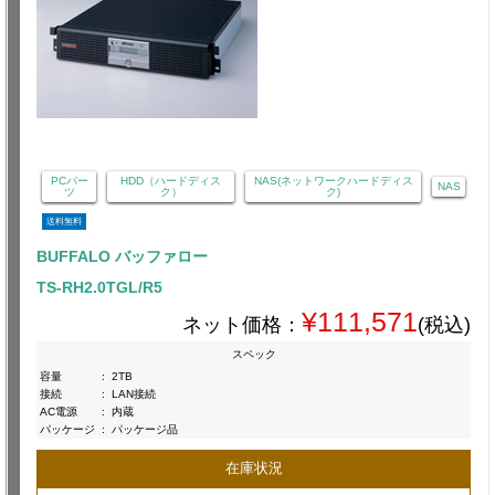
PCパー
HDD（ハードディス
NAS(ネットワークハードディス
NAS
ツ
ク）
ク)
送料無料
BUFFALO バッファロー
TS-RH2.0TGL/R5
¥111,571
ネット価格：
(税込)
スペック
容量
:
2TB
接続
:
LAN接続
AC電源
:
内蔵
パッケージ
:
パッケージ品
在庫状況