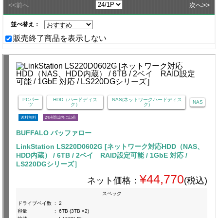
<<
>>
前へ
次へ
並べ替え：
販売終了商品を表示しない
PCパー
HDD（ハードディス
NAS(ネットワークハードディス
NAS
ツ
ク）
ク)
送料無料
24時間以内に出荷
BUFFALO バッファロー
LinkStation LS220D0602G [ネットワーク対応HDD（NAS、
HDD内蔵） / 6TB / 2ベイ RAID設定可能 / 1GbE 対応 /
LS220DGシリーズ］
¥44,770
ネット価格：
(税込)
スペック
ドライブベイ数
:
2
容量
:
6TB (3TB ×2)