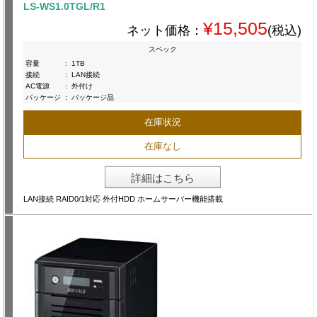
LS-WS1.0TGL/R1
¥15,505
ネット価格：
(税込)
スペック
容量
:
1TB
接続
:
LAN接続
AC電源
:
外付け
パッケージ
:
パッケージ品
在庫状況
在庫なし
詳細はこちら
LAN接続 RAID0/1対応 外付HDD ホームサーバー機能搭載