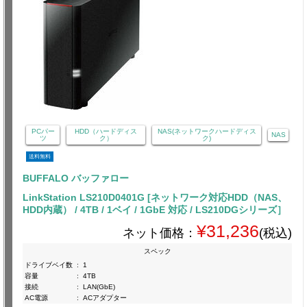
PCパー
HDD（ハードディス
NAS(ネットワークハードディス
NAS
ツ
ク）
ク)
送料無料
BUFFALO バッファロー
LinkStation LS210D0401G [ネットワーク対応HDD（NAS、
HDD内蔵） / 4TB / 1ベイ / 1GbE 対応 / LS210DGシリーズ］
¥31,236
ネット価格：
(税込)
スペック
ドライブベイ数
:
1
容量
:
4TB
接続
:
LAN(GbE)
AC電源
:
ACアダプター