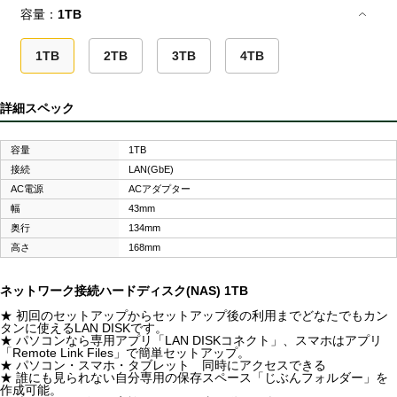
容量：
1TB
1TB
2TB
3TB
4TB
詳細スペック
容量
1TB
接続
LAN(GbE)
AC電源
ACアダプター
幅
43mm
奥行
134mm
高さ
168mm
ネットワーク接続ハードディスク(NAS) 1TB
★ 初回のセットアップからセットアップ後の利用までどなたでもカン
タンに使えるLAN DISKです。
★ パソコンなら専用アプリ「LAN DISKコネクト」、スマホはアプリ
「Remote Link Files」で簡単セットアップ。
★ パソコン・スマホ・タブレット 同時にアクセスできる
★ 誰にも見られない自分専用の保存スペース「じぶんフォルダー」を
作成可能。