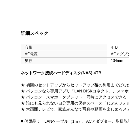
詳細スペック
容量
4TB
AC電源
ACアダプ
奥行
134mm
ネットワーク接続ハードディスク(NAS) 4TB
★ 初回のセットアップからセットアップ後の利用までどなたで
★ パソコンなら専用アプリ「LAN DISKコネクト」、スマホはア
★ パソコン・スマホ・タブレット 同時にアクセスできる
★ 誰にも見られない自分専用の保存スペース「じぶんフォ
★ 大画面テレビで、家族みんなで写真や動画を楽しめるメ
■ 付属品： LANケーブル（1m）、ACアダプター、取扱説明