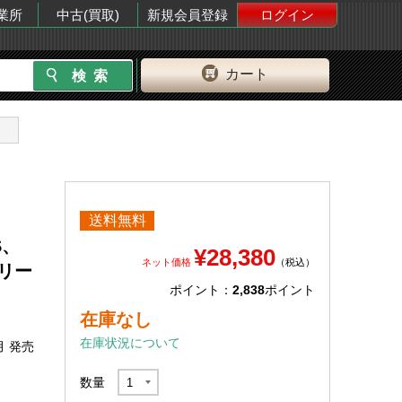
業所
中古(買取)
新規会員登録
ログイン
カート
送料無料
S、
¥28,380
ネット価格
（税込）
シリー
ポイント：
2,838
ポイント
在庫なし
在庫状況について
月 発売
数量