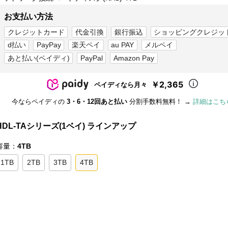
お支払い方法
クレジットカード
代金引換
銀行振込
ショッピングクレジッ
d払い
PayPay
楽天ペイ
au PAY
メルペイ
あと払い(ペイディ)
PayPal
Amazon Pay
￥2,365
ペイディなら月々
今ならペイディの
3・6・12回あと払い
分割手数料無料！ →
詳細はこち
HDL-TAシリーズ(1ベイ) ラインアップ
容量：
4TB
1TB
2TB
3TB
4TB