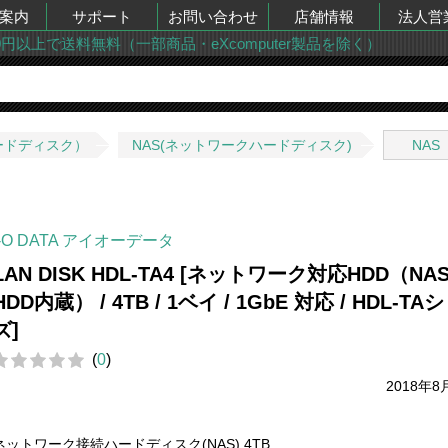
案内
サポート
お問い合わせ
店舗情報
法人営
00円以上で送料無料（一部商品・eXcomputer製品を除く）
ードディスク）
NAS(ネットワークハードディスク)
NAS
I-O DATA アイオーデータ
LAN DISK HDL-TA4 [ネットワーク対応HDD（NA
HDD内蔵） / 4TB / 1ベイ / 1GbE 対応 / HDL-TA
ズ]
(
0
)
2018年8
ネットワーク接続ハードディスク(NAS) 4TB