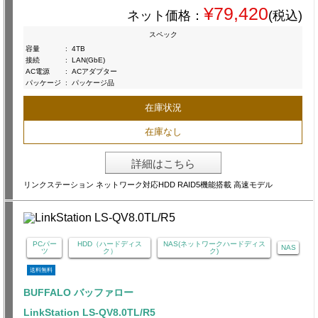
¥79,420
ネット価格：
(税込)
スペック
容量
:
4TB
接続
:
LAN(GbE)
AC電源
:
ACアダプター
パッケージ
:
パッケージ品
在庫状況
在庫なし
詳細はこちら
リンクステーション ネットワーク対応HDD RAID5機能搭載 高速モデル
PCパー
HDD（ハードディス
NAS(ネットワークハードディス
NAS
ツ
ク）
ク)
送料無料
BUFFALO バッファロー
LinkStation LS-QV8.0TL/R5