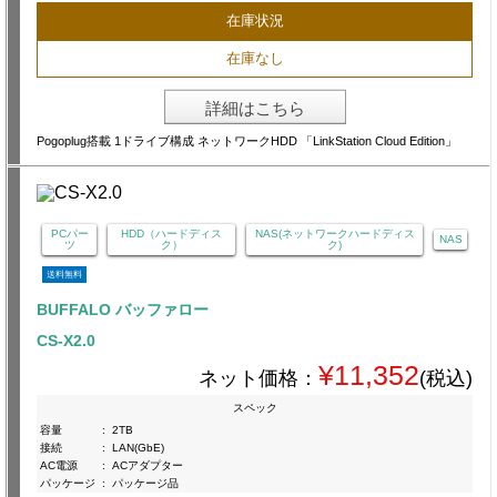
在庫状況
在庫なし
詳細はこちら
Pogoplug搭載 1ドライブ構成 ネットワークHDD 「LinkStation Cloud Edition」
PCパー
HDD（ハードディス
NAS(ネットワークハードディス
NAS
ツ
ク）
ク)
送料無料
BUFFALO バッファロー
CS-X2.0
¥11,352
ネット価格：
(税込)
スペック
容量
:
2TB
接続
:
LAN(GbE)
AC電源
:
ACアダプター
パッケージ
:
パッケージ品