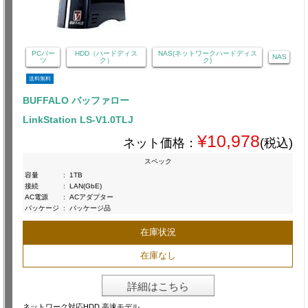
PCパー
HDD（ハードディス
NAS(ネットワークハードディス
NAS
ツ
ク）
ク)
送料無料
BUFFALO バッファロー
LinkStation LS-V1.0TLJ
¥10,978
ネット価格：
(税込)
スペック
容量
:
1TB
接続
:
LAN(GbE)
AC電源
:
ACアダプター
パッケージ
:
パッケージ品
在庫状況
在庫なし
詳細はこちら
ネットワーク対応HDD 高速モデル