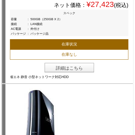
¥27,423
ネット価格：
(税込)
スペック
容量
:
500GB（250GB X 2）
接続
:
LAN接続
AC電源
:
外付け
パッケージ
:
パッケージ品
在庫状況
在庫なし
詳細はこちら
省エネ 静音 小型ネットワーク対応HDD