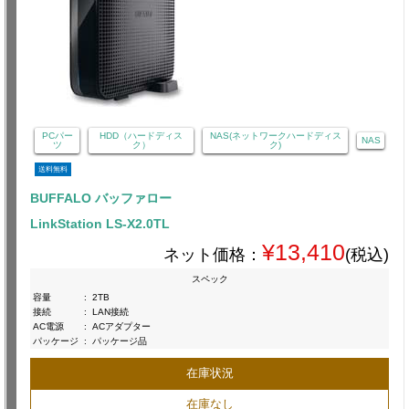
PCパー
HDD（ハードディス
NAS(ネットワークハードディス
NAS
ツ
ク）
ク)
送料無料
BUFFALO バッファロー
LinkStation LS-X2.0TL
¥13,410
ネット価格：
(税込)
スペック
容量
:
2TB
接続
:
LAN接続
AC電源
:
ACアダプター
パッケージ
:
パッケージ品
在庫状況
在庫なし