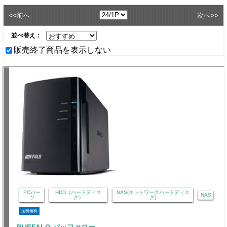
<<
>>
前へ
次へ
並べ替え：
販売終了商品を表示しない
PCパー
HDD（ハードディス
NAS(ネットワークハードディス
NAS
ツ
ク）
ク)
送料無料