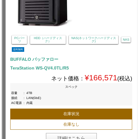
PCパー
HDD（ハードディス
NAS(ネットワークハードディス
NAS
ツ
ク）
ク)
送料無料
BUFFALO バッファロー
TeraStation WS-QV4.0TL/R5
¥166,571
ネット価格：
(税込)
スペック
容量
:
4TB
接続
:
LAN(GbE)
AC電源
:
内蔵
在庫状況
在庫なし
詳細はこちら