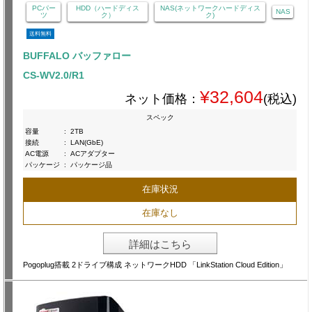
PCパー
HDD（ハードディス
NAS(ネットワークハードディス
NAS
ツ
ク）
ク)
送料無料
BUFFALO バッファロー
CS-WV2.0/R1
¥32,604
ネット価格：
(税込)
スペック
容量
:
2TB
接続
:
LAN(GbE)
AC電源
:
ACアダプター
パッケージ
:
パッケージ品
在庫状況
在庫なし
詳細はこちら
Pogoplug搭載 2ドライブ構成 ネットワークHDD 「LinkStation Cloud Edition」