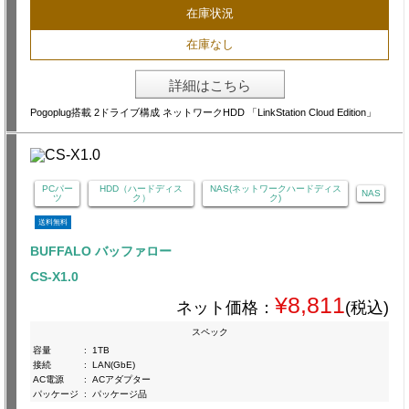
在庫状況
在庫なし
詳細はこちら
Pogoplug搭載 2ドライブ構成 ネットワークHDD 「LinkStation Cloud Edition」
PCパー
HDD（ハードディス
NAS(ネットワークハードディス
NAS
ツ
ク）
ク)
送料無料
BUFFALO バッファロー
CS-X1.0
¥8,811
ネット価格：
(税込)
スペック
容量
:
1TB
接続
:
LAN(GbE)
AC電源
:
ACアダプター
パッケージ
:
パッケージ品