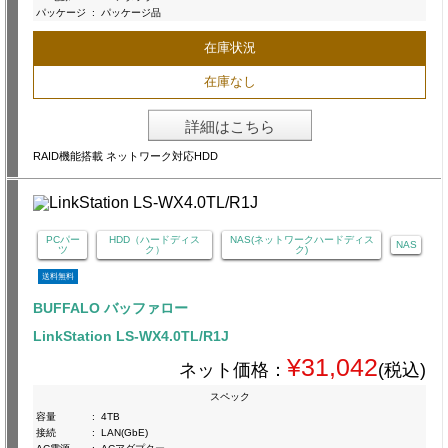
パッケージ
:
パッケージ品
在庫状況
在庫なし
詳細はこちら
RAID機能搭載 ネットワーク対応HDD
PCパー
HDD（ハードディス
NAS(ネットワークハードディス
NAS
ツ
ク）
ク)
送料無料
BUFFALO バッファロー
LinkStation LS-WX4.0TL/R1J
¥31,042
ネット価格：
(税込)
スペック
容量
:
4TB
接続
:
LAN(GbE)