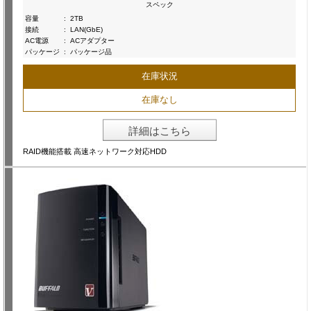
スペック
容量
:
2TB
接続
:
LAN(GbE)
AC電源
:
ACアダプター
パッケージ
:
パッケージ品
在庫状況
在庫なし
詳細はこちら
RAID機能搭載 高速ネットワーク対応HDD