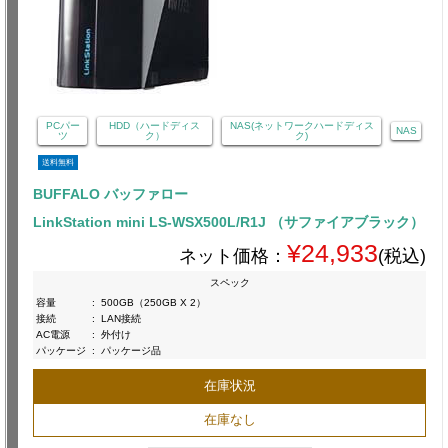
PCパー
HDD（ハードディス
NAS(ネットワークハードディス
NAS
ツ
ク）
ク)
送料無料
BUFFALO バッファロー
LinkStation mini LS-WSX500L/R1J （サファイアブラック）
¥24,933
ネット価格：
(税込)
スペック
容量
:
500GB（250GB X 2）
接続
:
LAN接続
AC電源
:
外付け
パッケージ
:
パッケージ品
在庫状況
在庫なし