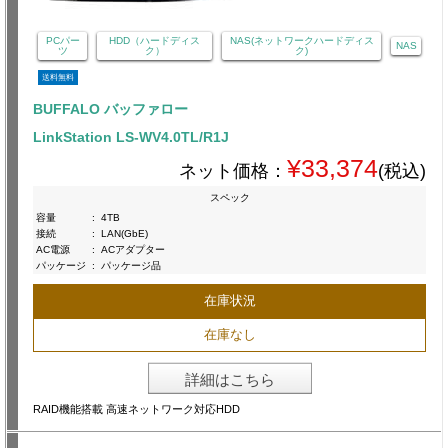
PCパー
HDD（ハードディス
NAS(ネットワークハードディス
NAS
ツ
ク）
ク)
送料無料
BUFFALO バッファロー
LinkStation LS-WV4.0TL/R1J
¥33,374
ネット価格：
(税込)
スペック
容量
:
4TB
接続
:
LAN(GbE)
AC電源
:
ACアダプター
パッケージ
:
パッケージ品
在庫状況
在庫なし
詳細はこちら
RAID機能搭載 高速ネットワーク対応HDD