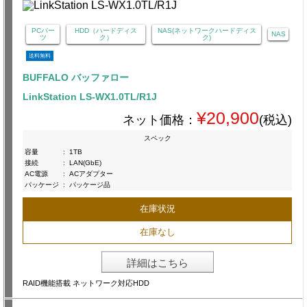
PCパー
HDD（ハードディス
NAS(ネットワークハードディス
NAS
ツ
ク）
ク)
送料無料
BUFFALO バッファロー
LinkStation LS-WX1.0TL/R1J
¥20,900
ネット価格：
(税込)
スペック
容量
:
1TB
接続
:
LAN(GbE)
AC電源
:
ACアダプター
パッケージ
:
パッケージ品
在庫状況
在庫なし
詳細はこちら
RAID機能搭載 ネットワーク対応HDD