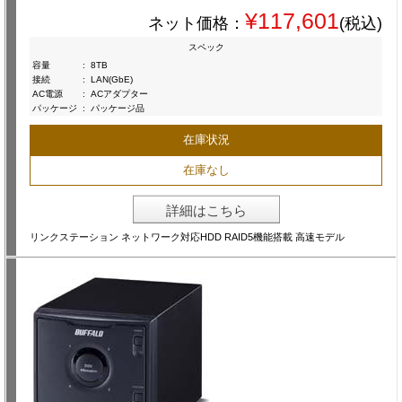
¥117,601
ネット価格：
(税込)
スペック
容量
:
8TB
接続
:
LAN(GbE)
AC電源
:
ACアダプター
パッケージ
:
パッケージ品
在庫状況
在庫なし
詳細はこちら
リンクステーション ネットワーク対応HDD RAID5機能搭載 高速モデル