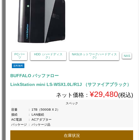
PCパー
HDD（ハードディス
NAS(ネットワークハードディス
NAS
ツ
ク）
ク)
送料無料
BUFFALO バッファロー
LinkStation mini LS-WSX1.0L/R1J （サファイアブラック）
¥29,480
ネット価格：
(税込)
スペック
容量
:
1TB（500GB X 2）
接続
:
LAN接続
AC電源
:
ACアダプター
パッケージ
:
パッケージ品
在庫状況