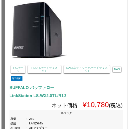
PCパー
HDD（ハードディス
NAS(ネットワークハードディス
NAS
ツ
ク）
ク)
送料無料
BUFFALO バッファロー
LinkStation LS-WX2.0TL/R1J
¥10,780
ネット価格：
(税込)
スペック
容量
:
2TB
接続
:
LAN(GbE)
AC電源
:
ACアダプター