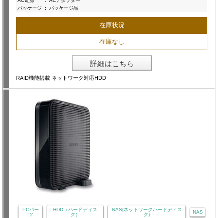
AC電源
:
ACアダプター
パッケージ
:
パッケージ品
在庫状況
在庫なし
詳細はこちら
RAID機能搭載 ネットワーク対応HDD
PCパー
HDD（ハードディス
NAS(ネットワークハードディス
NAS
ツ
ク）
ク)