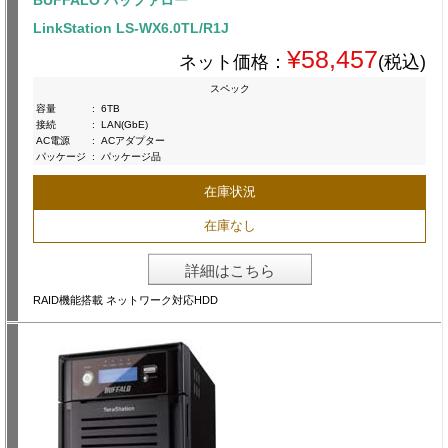
BUFFALO バッファロー
LinkStation LS-WX6.0TL/R1J
¥58,457
ネット価格：
(税込)
スペック
容量
:
6TB
接続
:
LAN(GbE)
AC電源
:
ACアダプター
パッケージ
:
パッケージ品
在庫状況
在庫なし
詳細はこちら
RAID機能搭載 ネットワーク対応HDD