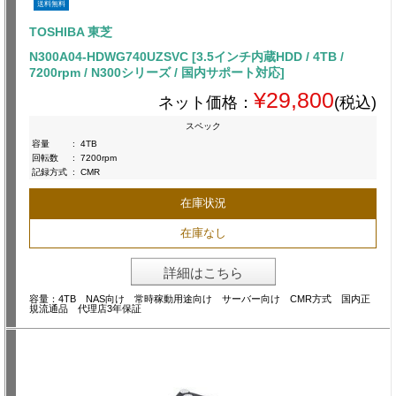
送料無料
TOSHIBA 東芝
N300A04-HDWG740UZSVC [3.5インチ内蔵HDD / 4TB /
7200rpm / N300シリーズ / 国内サポート対応]
¥29,800
ネット価格：
(税込)
スペック
容量
:
4TB
回転数
:
7200rpm
記録方式
:
CMR
在庫状況
在庫なし
詳細はこちら
容量：4TB NAS向け 常時稼動用途向け サーバー向け CMR方式 国内正
規流通品 代理店3年保証