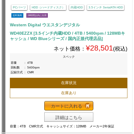
PCパーツ
HDD（ハードディスク）
内蔵HDD
3.5インチ SerialATA HDD
送料無料
24時間以内に出荷
Western Digital ウエスタンデジタル
WD40EZZX [3.5インチ内蔵HDD / 4TB / 5400rpm / 128MBキ
ャッシュ / WD Blueシリーズ / 国内正規代理店品]
¥28,501
ネット価格：
(税込)
スペック
容量
:
4TB
回転数
:
5400rpm
記録方式
:
CMR
在庫状況
在庫あり
カートに入れる
詳細はこちら
容量：4TB CMR方式 キャッシュサイズ：128MB メーカー2年保証