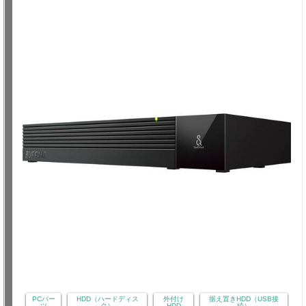
PCパー
HDD（ハードディス
外付け
据え置きHDD（USB接
ツ
ク）
HDD
続）