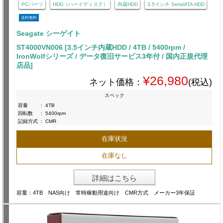
PCパーツ
HDD（ハードディスク）
内蔵HDD
3.5インチ SerialATA HDD
送料無料
Seagate シーゲイト
ST4000VN006 [3.5インチ内蔵HDD / 4TB / 5400rpm /
IronWolfシリーズ / データ復旧サービス3年付 / 国内正規代理
店品]
¥26,980
ネット価格：
(税込)
スペック
容量
:
4TB
回転数
:
5400rpm
記録方式
:
CMR
在庫状況
在庫なし
詳細はこちら
容量：4TB NAS向け 常時稼動用途向け CMR方式 メーカー3年保証