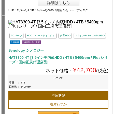
詳細はこちら
USB 3.2(Gen1)/USB 3.1(Gen1)/3.0/2.0対応 外付ハードディスク
PCパーツ
HDD（ハードディスク）
内蔵HDD
3.5インチ SerialATA HDD
送料無料
24時間以内に出荷
Synology シノロジー
HAT3300-4T [3.5インチ内蔵HDD / 4TB / 5400rpm / Plusシリ
ーズ / 国内正規代理店品]
¥42,700
ネット価格：
(税込)
スペック
容量
:
4TB
回転数
:
5400rpm
在庫状況
在庫わずか