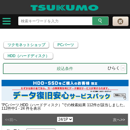
ツクモネットショップ
PCパーツ
HDD（ハードディスク）
ツクモネットショップ
PCパーツ
HDD（ハードディスク）
ひらく
+
絞込条件
“
PCパーツ,HDD（ハードディスク）
”での検索結果
112
件が該当しました。
112
件中
1 - 24
件を表示
<<
>>
前へ
次へ