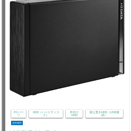
PCパー
HDD（ハードディス
外付け
据え置きHDD（USB接
ツ
ク）
HDD
続）
送料無料