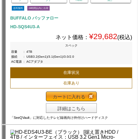
送料無料
24時間以内に出荷
BUFFALO バッファロー
HD-SQS4U3-A
¥29,682
ネット価格：
(税込)
スペック
容量
:
4TB
接続
:
USB3.2(Gen1)/3.1(Gen1)/3.0/2.0
AC電源
:
ACアダプタ
在庫状況
在庫あり
カートに入れる
詳細はこちら
「SeeQVault」に対応したテレビ録画向け外付けハードディスク