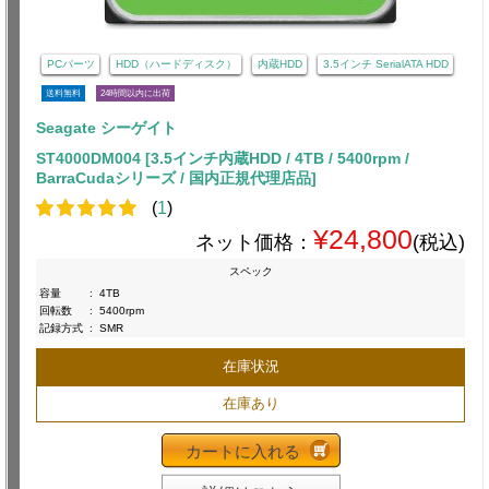
PCパーツ
HDD（ハードディスク）
内蔵HDD
3.5インチ SerialATA HDD
送料無料
24時間以内に出荷
Seagate シーゲイト
ST4000DM004 [3.5インチ内蔵HDD / 4TB / 5400rpm /
BarraCudaシリーズ / 国内正規代理店品]
(
1
)
¥24,800
ネット価格：
(税込)
スペック
容量
:
4TB
回転数
:
5400rpm
記録方式
:
SMR
在庫状況
在庫あり
カートに入れる