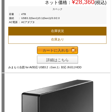
¥28,360
ネット価格：
(税込)
スペック
容量
:
4TB
接続
:
USB3.2(Gen1)/3.1(Gen1)/3.0/2.0
AC電源
:
ACアダプタ
在庫状況
在庫あり
カートに入れる
詳細はこちら
みまもり合図 for AV対応 USB3.2（Gen.1）対応 外付けHDD