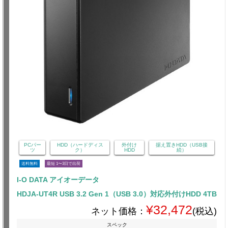
PCパー
HDD（ハードディス
外付け
据え置きHDD（USB接
ツ
ク）
HDD
続）
送料無料
最短 1〜3日で出荷
I-O DATA アイオーデータ
HDJA-UT4R USB 3.2 Gen 1（USB 3.0）対応外付けHDD 4TB
¥32,472
ネット価格：
(税込)
スペック