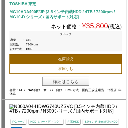
TOSHIBA 東芝
MG10ADA400E/JP [3.5インチ内蔵HDD / 4TB / 7200rpm /
MG10-D シリーズ / 国内サポート対応]
¥35,800
ネット価格：
(税込)
スペック
容量
:
4TB
回転数
:
7200rpm
記録方式
:
CMR
在庫状況
在庫なし
詳細はこちら
容量：4TB NAS向け サーバー向け CMR方式 国内正規流通品 代理店5年
保証
PCパーツ
HDD（ハードディスク）
内蔵HDD
3.5インチ SerialATA HDD