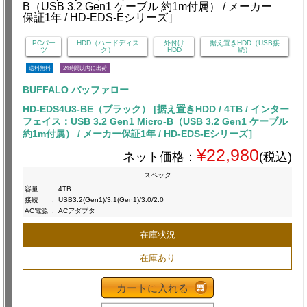
PCパー
HDD（ハードディス
外付け
据え置きHDD（USB接
ツ
ク）
HDD
続）
送料無料
24時間以内に出荷
BUFFALO バッファロー
HD-EDS4U3-BE（ブラック） [据え置きHDD / 4TB / インター
フェイス：USB 3.2 Gen1 Micro-B（USB 3.2 Gen1 ケーブル
約1m付属） / メーカー保証1年 / HD-EDS-Eシリーズ］
¥22,980
ネット価格：
(税込)
スペック
容量
:
4TB
接続
:
USB3.2(Gen1)/3.1(Gen1)/3.0/2.0
AC電源
:
ACアダプタ
在庫状況
在庫あり
カートに入れる