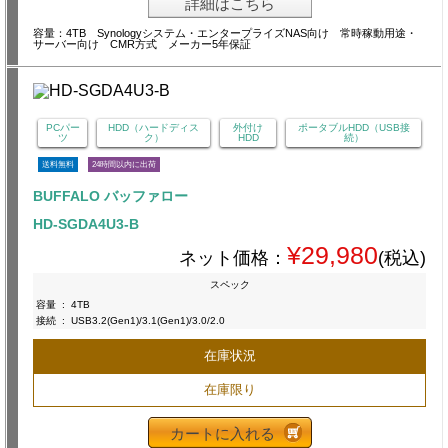
詳細はこちら
容量：4TB Synologyシステム・エンタープライズNAS向け 常時稼動用途・
サーバー向け CMR方式 メーカー5年保証
PCパー
HDD（ハードディス
外付け
ポータブルHDD（USB接
ツ
ク）
HDD
続）
送料無料
24時間以内に出荷
BUFFALO バッファロー
HD-SGDA4U3-B
¥29,980
ネット価格：
(税込)
スペック
容量
:
4TB
接続
:
USB3.2(Gen1)/3.1(Gen1)/3.0/2.0
在庫状況
在庫限り
カートに入れる