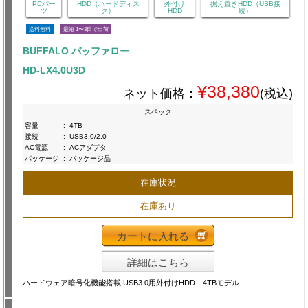
PCパー
HDD（ハードディス
外付け
据え置きHDD（USB接
ツ
ク）
HDD
続）
送料無料
最短 1〜3日で出荷
BUFFALO バッファロー
HD-LX4.0U3D
¥38,380
ネット価格：
(税込)
スペック
容量
:
4TB
接続
:
USB3.0/2.0
AC電源
:
ACアダプタ
パッケージ
:
パッケージ品
在庫状況
在庫あり
カートに入れる
詳細はこちら
ハードウェア暗号化機能搭載 USB3.0用外付けHDD 4TBモデル