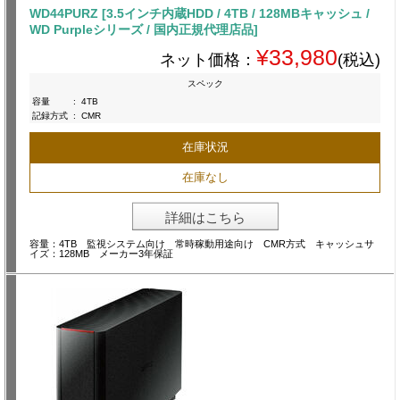
WD44PURZ [3.5インチ内蔵HDD / 4TB / 128MBキャッシュ /
WD Purpleシリーズ / 国内正規代理店品]
¥33,980
ネット価格：
(税込)
スペック
容量
:
4TB
記録方式
:
CMR
在庫状況
在庫なし
詳細はこちら
容量：4TB 監視システム向け 常時稼動用途向け CMR方式 キャッシュサ
イズ：128MB メーカー3年保証