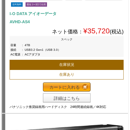
送料無料
最短 1〜3日で出荷
I-O DATA アイオーデータ
AVHD-AS4
¥35,720
ネット価格：
(税込)
スペック
容量
:
4TB
接続
:
USB3.2 Gen1（USB 3.0）
AC電源
:
ACアダプタ
在庫状況
在庫あり
カートに入れる
詳細はこちら
パナソニック推奨録画用ハードディスク 24時間連続録画／4K対応