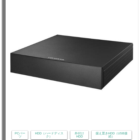
PCパー
HDD（ハードディス
外付け
据え置きHDD（USB接
ツ
ク）
HDD
続）