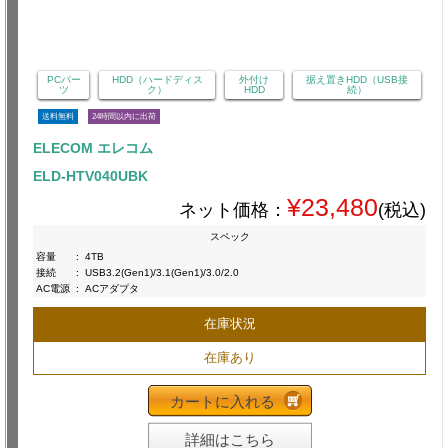
PCパー
HDD（ハードディス
外付け
据え置きHDD（USB接
ツ
ク）
HDD
続）
送料無料
24時間以内に出荷
ELECOM エレコム
ELD-HTV040UBK
¥23,480
ネット価格：
(税込)
スペック
容量
:
4TB
接続
:
USB3.2(Gen1)/3.1(Gen1)/3.0/2.0
AC電源
:
ACアダプタ
在庫状況
在庫あり
カートに入れる
詳細はこちら