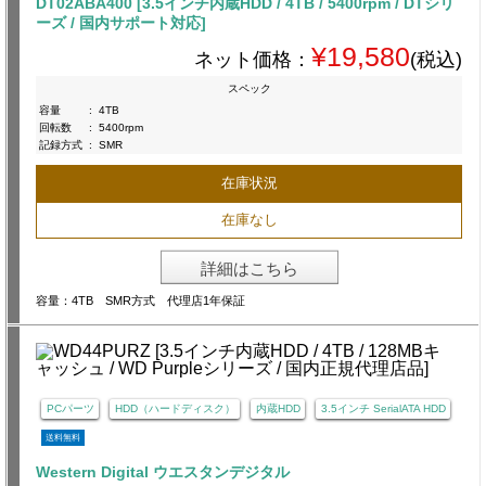
DT02ABA400 [3.5インチ内蔵HDD / 4TB / 5400rpm / DTシリ
ーズ / 国内サポート対応]
¥19,580
ネット価格：
(税込)
スペック
容量
:
4TB
回転数
:
5400rpm
記録方式
:
SMR
在庫状況
在庫なし
詳細はこちら
容量：4TB SMR方式 代理店1年保証
PCパーツ
HDD（ハードディスク）
内蔵HDD
3.5インチ SerialATA HDD
送料無料
Western Digital ウエスタンデジタル