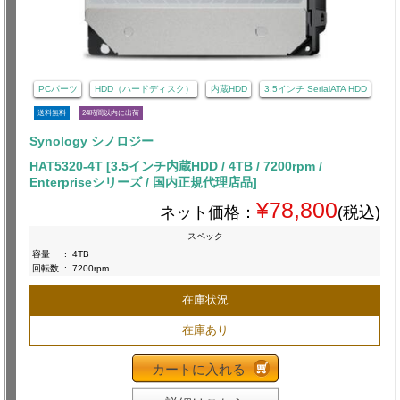
PCパーツ
HDD（ハードディスク）
内蔵HDD
3.5インチ SerialATA HDD
送料無料
24時間以内に出荷
Synology シノロジー
HAT5320-4T [3.5インチ内蔵HDD / 4TB / 7200rpm /
Enterpriseシリーズ / 国内正規代理店品]
¥78,800
ネット価格：
(税込)
スペック
容量
:
4TB
回転数
:
7200rpm
在庫状況
在庫あり
カートに入れる