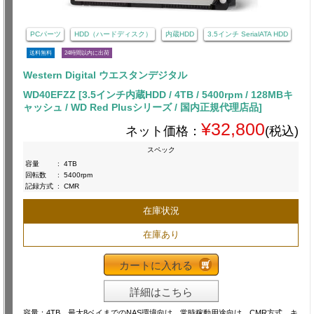
PCパーツ
HDD（ハードディスク）
内蔵HDD
3.5インチ SerialATA HDD
送料無料
24時間以内に出荷
Western Digital ウエスタンデジタル
WD40EFZZ [3.5インチ内蔵HDD / 4TB / 5400rpm / 128MBキ
ャッシュ / WD Red Plusシリーズ / 国内正規代理店品]
¥32,800
ネット価格：
(税込)
スペック
容量
:
4TB
回転数
:
5400rpm
記録方式
:
CMR
在庫状況
在庫あり
カートに入れる
詳細はこちら
容量：4TB 最大8ベイまでのNAS環境向け 常時稼動用途向け CMR方式 キ