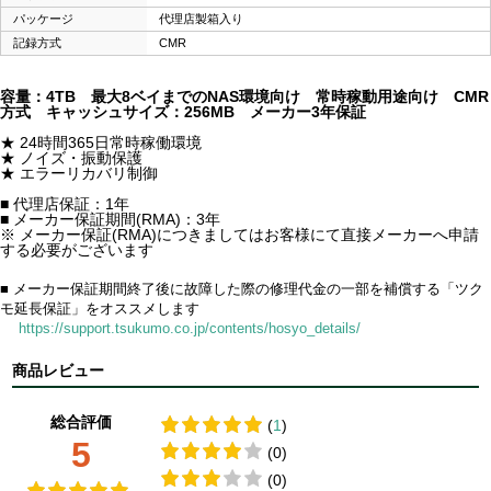
パッケージ
代理店製箱入り
記録方式
CMR
容量：4TB 最大8ベイまでのNAS環境向け 常時稼動用途向け CMR
方式 キャッシュサイズ：256MB メーカー3年保証
★ 24時間365日常時稼働環境
★ ノイズ・振動保護
★ エラーリカバリ制御
■ 代理店保証：1年
■ メーカー保証期間(RMA)：3年
※ メーカー保証(RMA)につきましてはお客様にて直接メーカーへ申請
する必要がございます
■ メーカー保証期間終了後に故障した際の修理代金の一部を補償する「ツク
モ延長保証」をオススメします
https://support.tsukumo.co.jp/contents/hosyo_details/
商品レビュー
総合評価
(
1
)
5
(0)
(0)