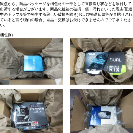
観点から、商品パッケージを梱包材の一部として直接送り状などを添付して
出荷する場合がございます。商品化粧箱の破損・傷・汚れといった理由(配達
中のトラブル等で発生する著しい破損を除き)および発送伝票等が直貼りされ
ていると言う理由の場合、返品・交換はお受けできませんのでご了承くださ
い。
梱包例)