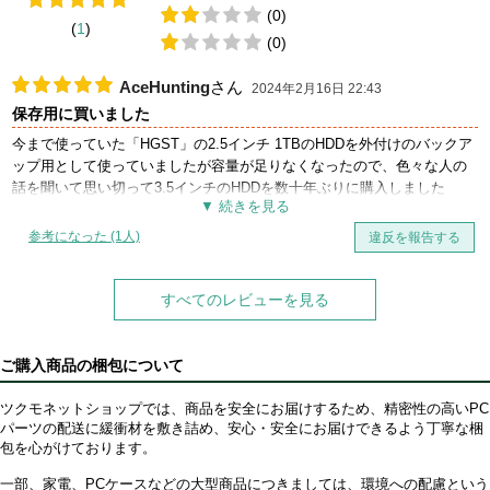
(0)
(
1
)
(0)
AceHunting
さん
2024年2月16日 22:43
保存用に買いました
今まで使っていた「HGST」の2.5インチ 1TBのHDDを外付けのバックア
ップ用として使っていましたが容量が足りなくなったので、色々な人の
話を聞いて思い切って3.5インチのHDDを数十年ぶりに購入しました
結果は大満足で、今まで使った外付けHDDでも音がほとんどせず
CrystalDiskInfoでも発熱はしていなくて安定しています！
参考になった (1人)
違反を報告する
そして、発想された時の梱包がとても素晴らしくきちんと箱や緩衝材が
入っているので安全に届きました！
すべてのレビューを見る
ご購入商品の梱包について
ツクモネットショップでは、商品を安全にお届けするため、精密性の高いPC
パーツの配送に緩衝材を敷き詰め、安心・安全にお届けできるよう丁寧な梱
包を心がけております。
一部、家電、PCケースなどの大型商品につきましては、環境への配慮という