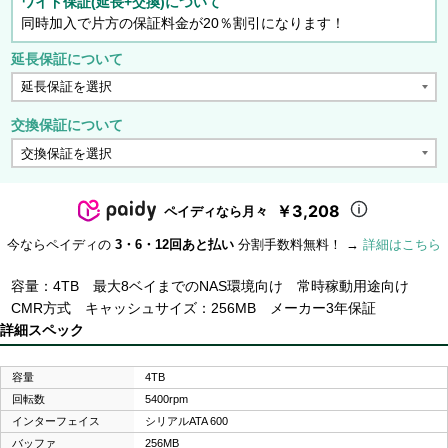
ワイド保証(延長+交換)について
同時加入で片方の保証料金が20％割引になります！
延長保証について
交換保証について
￥3,208
ペイディなら月々
今ならペイディの
3・6・12回あと払い
分割手数料無料！ →
詳細はこちら
容量：4TB 最大8ベイまでのNAS環境向け 常時稼動用途向け
CMR方式 キャッシュサイズ：256MB メーカー3年保証
詳細スペック
容量
4TB
回転数
5400rpm
インターフェイス
シリアルATA 600
バッファ
256MB