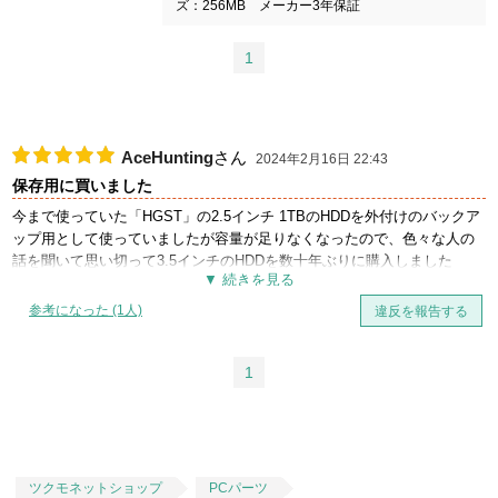
ズ：256MB メーカー3年保証
1
AceHunting
さん
2024年2月16日 22:43
保存用に買いました
今まで使っていた「HGST」の2.5インチ 1TBのHDDを外付けのバックア
ップ用として使っていましたが容量が足りなくなったので、色々な人の
話を聞いて思い切って3.5インチのHDDを数十年ぶりに購入しました
結果は大満足で、今まで使った外付けHDDでも音がほとんどせず
CrystalDiskInfoでも発熱はしていなくて安定しています！
参考になった (1人)
違反を報告する
そして、発想された時の梱包がとても素晴らしくきちんと箱や緩衝材が
入っているので安全に届きました！
1
ツクモネットショップ
PCパーツ